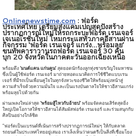
Onlinenewstime.com
: ฟอร์ด
ประเทศไทย เตรียมส่งแคมเปญสุดปังสร้าง
ปรากฏการณ์ใหม่ให้รถกระบะฟอร์ด เรนเจอร์
เจเนอเรชันใหม่ โหมกระแสทั่วภาคอีสานผ่าน
กิจกรรม ‘ฟอร์ด เรนเจอร์ แกร่ง…พร้อมลุย’
ขนทัพคาราวานรถฟอร์ด เรนเจอร์ 30 คัน
บุก 20 จังหวัดในภาคตะวันออกเฉียงเหนือ
พร้อมดึง
‘มนต์แคน แก่นคูน’
สุดยอดนักร้องลูกทุ่งชายขวัญใจมหาชน
ซึ่งเป็นผู้ใช้ฟอร์ด เรนเจอร์ มาถ่ายทอดแนวคิดการใช้ชีวิตแบบเรน
เจอร์ ที่มีรถเป็นเพื่อนคู่ใจในทุกจังหวะของชีวิตให้พร้อมมุ่งหน้าสู่
ความสำเร็จด้วยความมั่นใจ และเป็นแรงบันดาลใจให้ชาวอีสานแกร่ง
พร้อมลุยไปด้วยกัน
ผ่านเพลงใหม่ล่าสุด
‘พร้อมสู้ไหวกับอ้ายบ่’
พร้อมจัดคอนเสิร์ตสุดยิ่ง
ใหญ่เปิดโอกาสให้ชาวอีสานได้สัมผัสฟอร์ด เรนเจอร์ และร่วมสนุกกับ
ศิลปินอย่างใกล้ชิด
“ฟอร์ดเป็นแบรนด์ที่เน้นการสร้างปรากฏการณ์ใหม่ๆ ให้กับตลาด
รถยนต์ในประเทศไทยอยู่เสมอ เราเล็งเห็นว่าดนตรีเป็นสิ่งที่เชื่อมโยง