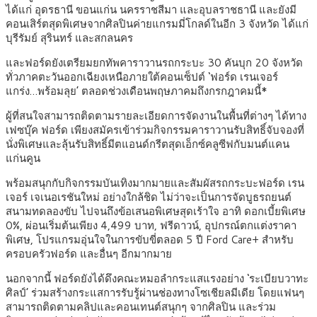
ได้แก่ อุดรธานี ขอนแก่น นครราชสีมา และอุบลราชธานี และยังมี
คอนเสิร์ตสุดพิเศษจากศิลปินค่ายแกรมมี่โกลด์ในอีก 3 จังหวัด ได้แก่
บุรีรัมย์ สุรินทร์ และสกลนคร
และฟอร์ดยังเตรียมยกทัพคาราวานรถกระบะ 30 คันบุก 20 จังหวัด
ทั่วภาคตะวันออกเฉียงเหนือภายใต้คอนเซ็ปต์ ‘ฟอร์ด เรนเจอร์
แกร่ง…พร้อมลุย’ ตลอดช่วงเดือนพฤษภาคมถึงกรกฎาคมนี้*
ผู้ที่สนใจสามารถติดตามรายละเอียดการจัดงานในพื้นที่ต่างๆ ได้ทาง
เฟซบุ๊ค ฟอร์ด เพียงสมัครเข้าร่วมกิจกรรมคาราวานรับสิทธิ์จับจองที่
นั่งพิเศษและลุ้นรับสิทธิ์มีตแอนด์กรีตสุดเอ็กซ์คลูซีฟกับมนต์แคน
แก่นคูน
พร้อมสนุกกับกิจกรรมบันเทิงมากมายและสัมผัสรถกระบะฟอร์ด เรน
เจอร์ เจเนอเรชันใหม่ อย่างใกล้ชิด ไม่ว่าจะเป็นการจัดบูธรถยนต์
สนามทดลองขับ ไปจนถึงข้อเสนอพิเศษสุดเร้าใจ อาทิ ดอกเบี้ยพิเศษ
0%, ผ่อนเริ่มต้นเพียง 4,499 บาท, ฟรีดาวน์, อุปกรณ์ตกแต่งราคา
พิเศษ, โปรแกรมอุ่นใจในการขับขี่ตลอด 5 ปี Ford Care+ สำหรับ
ครอบครัวฟอร์ด และอื่นๆ อีกมากมาย
นอกจากนี้ ฟอร์ดยังได้ดึงคณะหมอลำกระแสแรงอย่าง ‘ระเบียบวาทะ
ศิลป์’ ร่วมสร้างกระแสการรับรู้ผ่านช่องทางโซเชียลมีเดีย โดยแฟนๆ
สามารถติดตามคลิปและคอนเทนต์สนุกๆ จากศิลปิน และร่วม