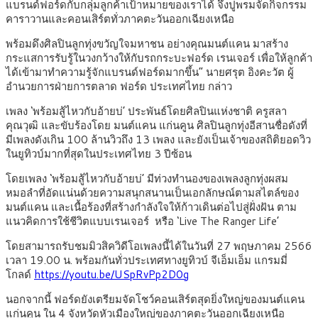
แบรนด์ฟอร์ดกับกลุ่มลูกค้าเป้าหมายของเราได้ จึงปูพรมจัดกิจกรรม
คาราวานและคอนเสิร์ตทั่วภาคตะวันออกเฉียงเหนือ
พร้อมดึงศิลปินลูกทุ่งขวัญใจมหาชน อย่างคุณมนต์แคน มาสร้าง
กระแสการรับรู้ในวงกว้างให้กับรถกระบะฟอร์ด เรนเจอร์ เพื่อให้ลูกค้า
ได้เข้ามาทำความรู้จักแบรนด์ฟอร์ดมากขึ้น” นายศรุต อิงคะวัต ผู้
อำนวยการฝ่ายการตลาด ฟอร์ด ประเทศไทย กล่าว
เพลง ‘พร้อมสู้ไหวกับอ้ายบ่’ ประพันธ์โดยศิลปินแห่งชาติ ครูสลา
คุณวุฒิ และขับร้องโดย มนต์แคน แก่นคูน ศิลปินลูกทุ่งอีสานชื่อดังที่
มีเพลงดังเกิน 100 ล้านวิวถึง 13 เพลง และยังเป็นเจ้าของสถิติยอดวิว
ในยูทิวบ์มากที่สุดในประเทศไทย 3 ปีซ้อน
โดยเพลง ‘พร้อมสู้ไหวกับอ้ายบ่’ มีท่วงทำนองของเพลงลูกทุ่งผสม
หมอลำที่อัดแน่นด้วยความสนุกสนานเป็นเอกลักษณ์ตามสไตล์ของ
มนต์แคน และเนื้อร้องที่สร้างกำลังใจให้ก้าวเดินต่อไปสู่ฝั่งฝัน ตาม
แนวคิดการใช้ชีวิตแบบเรนเจอร์ หรือ ‘Live The Ranger Life’
โดยสามารถรับชมมิวสิควิดีโอเพลงนี้ได้ในวันที่ 27 พฤษภาคม 2566
เวลา 19.00 น. พร้อมกันทั่วประเทศทางยูทิวบ์ จีเอ็มเอ็ม แกรมมี่
โกลด์
https://youtu.be/USpRvPp2D0g
นอกจากนี้ ฟอร์ดยังเตรียมจัดโชว์คอนเสิร์ตสุดยิ่งใหญ่ของมนต์แคน
แก่นคูน ใน 4 จังหวัดหัวเมืองใหญ่ของภาคตะวันออกเฉียงเหนือ