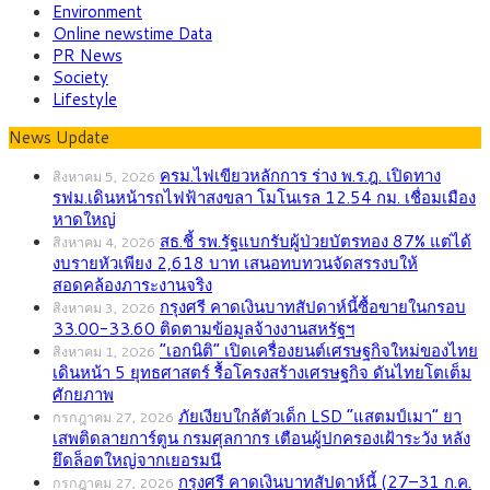
Environment
Online newstime Data
PR News
Society
Lifestyle
News Update
ครม.ไฟเขียวหลักการ ร่าง พ.ร.ฎ. เปิดทาง
สิงหาคม 5, 2026
รฟม.เดินหน้ารถไฟฟ้าสงขลา โมโนเรล 12.54 กม. เชื่อมเมือง
หาดใหญ่
สธ.ชี้ รพ.รัฐแบกรับผู้ป่วยบัตรทอง 87% แต่ได้
สิงหาคม 4, 2026
งบรายหัวเพียง 2,618 บาท เสนอทบทวนจัดสรรงบให้
สอดคล้องภาระงานจริง
กรุงศรี คาดเงินบาทสัปดาห์นี้ซื้อขายในกรอบ
สิงหาคม 3, 2026
33.00-33.60 ติดตามข้อมูลจ้างงานสหรัฐฯ
“เอกนิติ” เปิดเครื่องยนต์เศรษฐกิจใหม่ของไทย
สิงหาคม 1, 2026
เดินหน้า 5 ยุทธศาสตร์ รื้อโครงสร้างเศรษฐกิจ ดันไทยโตเต็ม
ศักยภาพ
ภัยเงียบใกล้ตัวเด็ก LSD “แสตมป์เมา” ยา
กรกฎาคม 27, 2026
เสพติดลายการ์ตูน กรมศุลกากร เตือนผู้ปกครองเฝ้าระวัง หลัง
ยึดล็อตใหญ่จากเยอรมนี
กรุงศรี คาดเงินบาทสัปดาห์นี้ (27–31 ก.ค.
กรกฎาคม 27, 2026