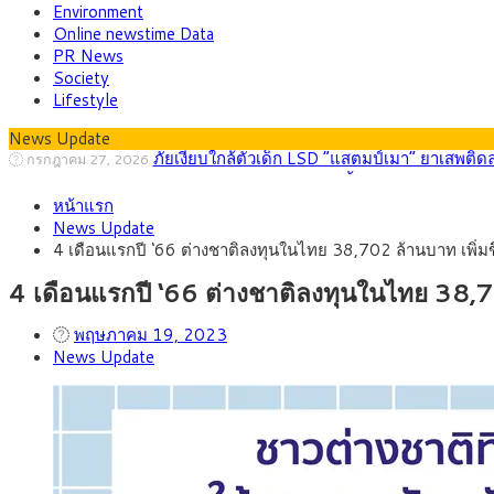
Environment
Online newstime Data
PR News
Society
Lifestyle
News Update
กรุงศรี คาดเงินบาทสัปดาห์นี้ (27–31 ก.ค. 2
กรกฎาคม 27, 2026
ครม.ไฟเขียวหลักการ ร่าง พ.ร.ฎ. เปิดทาง รฟม.เดิ
สิงหาคม 5, 2026
หน้าแรก
สธ.ชี้ รพ.รัฐแบกรับผู้ป่วยบัตรทอง 87% แต่ได้ง
สิงหาคม 4, 2026
News Update
กรุงศรี คาดเงินบาทสัปดาห์นี้ซื้อขายในกรอบ 33.0
สิงหาคม 3, 2026
4 เดือนแรกปี ‘66 ต่างชาติลงทุนในไทย 38,702 ล้านบาท เพิ่มข
“เอกนิติ” เปิดเครื่องยนต์เศรษฐกิจใหม่ของไทย เดิ
สิงหาคม 1, 2026
ภัยเงียบใกล้ตัวเด็ก LSD “แสตมป์เมา” ยาเสพติด
กรกฎาคม 27, 2026
4 เดือนแรกปี ‘66 ต่างชาติลงทุนในไทย 38,7
พฤษภาคม 19, 2023
News Update