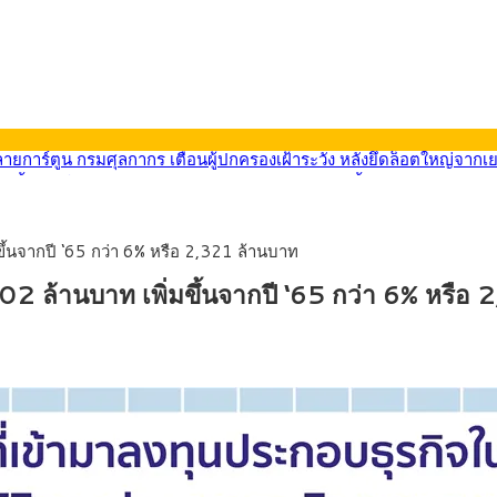
569) ซื้อขายในกรอบ 33.40-34.00 มองเฟดคงดอกเบี้ย
นหน้ารถไฟฟ้าสงขลา โมโนเรล 12.54 กม. เชื่อมเมืองหาดใหญ่
บรายหัวเพียง 2,618 บาท เสนอทบทวนจัดสรรงบให้สอดคล้องภาระงานจริง
0-33.60 ติดตามข้อมูลจ้างงานสหรัฐฯ
ึ้นจากปี ‘65 กว่า 6% หรือ 2,321 ล้านบาท
นหน้า 5 ยุทธศาสตร์ รื้อโครงสร้างเศรษฐกิจ ดันไทยโตเต็มศักยภาพ
ลายการ์ตูน กรมศุลกากร เตือนผู้ปกครองเฝ้าระวัง หลังยึดล็อตใหญ่จากเ
02 ล้านบาท เพิ่มขึ้นจากปี ‘65 กว่า 6% หรือ