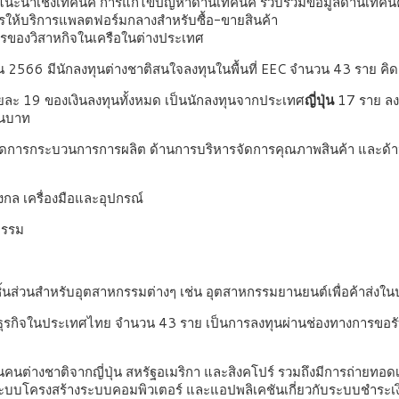
แนะนำเชิงเทคนิค การแก้ไขปัญหาด้านเทคนิค รวบรวมข้อมูลด้านเทคนิค
ารให้บริการแพลตฟอร์มกลางสำหรับซื้อ-ขายสินค้า
จการของวิสาหกิจในเครือในต่างประเทศ
2566 มีนักลงทุนต่างชาติสนใจลงทุนในพื้นที่ EEC จำนวน 43 ราย คิด
อยละ 19 ของเงินลงทุนทั้งหมด เป็นนักลงทุนจากประเทศ
ญี่ปุ่น
17 ราย ลง
านบาท
รจัดการกระบวนการการผลิต ด้านการบริหารจัดการคุณภาพสินค้า และด้า
งกล เครื่องมือและอุปกรณ์
หกรรม
ชิ้นส่วนสำหรับอุตสาหกรรมต่างๆ เช่น อุตสาหกรรมยานยนต์เพื่อค้าส่งใน
อบธุรกิจในประเทศไทย จำนวน 43 ราย เป็นการลงทุนผ่านช่องทางการข
็นคนต่างชาติจากญี่ปุ่น สหรัฐอเมริกา และสิงคโปร์ รวมถึงมีการถ่ายท
ระบบโครงสร้างระบบคอมพิวเตอร์ และแอปพลิเคชันเกี่ยวกับระบบชำระเงิ