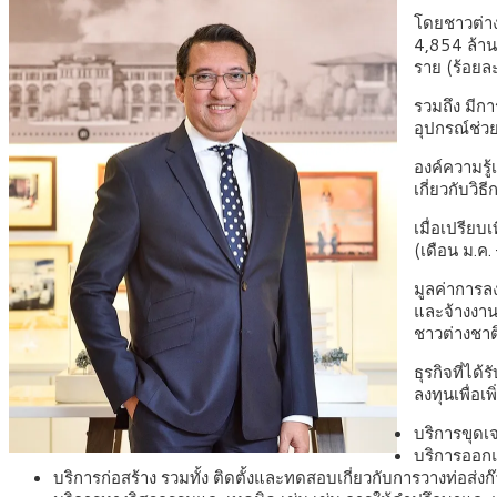
โดยชาวต่าง
4,854 ล้า
ราย (ร้อยล
รวมถึง มีก
อุปกรณ์ช่ว
องค์ความรู
เกี่ยวกับว
เมื่อเปรีย
(เดือน ม.ค
มูลค่าการลง
และจ้างงาน
ชาวต่างชาติ
ธุรกิจที่ไ
ลงทุนเพื่อ
บริการขุดเ
บริการออกแ
บริการก่อสร้าง รวมทั้ง ติดตั้งและทดสอบเกี่ยวกับการวางท่