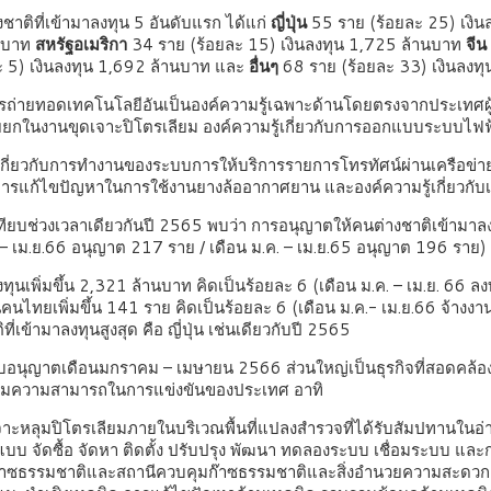
ชาติที่เข้ามาลงทุน 5 อันดับแรก ได้แก่
ญี่ปุ่น
55 ราย (ร้อยละ 25) เงิ
นบาท
สหรัฐอเมริกา
34 ราย (ร้อยละ 15) เงินลงทุน 1,725 ล้านบาท
จีน
ะ 5) เงินลงทุน 1,692 ล้านบาท และ
อื่นๆ
68 ราย (ร้อยละ 33) เงินลงท
ารถ่ายทอดเทคโนโลยีอันเป็นองค์ความรู้เฉพาะด้านโดยตรงจากประเทศผู้เ
ยยกในงานขุดเจาะปิโตรเลียม องค์ความรู้เกี่ยวกับการออกแบบระบบไฟ
้เกี่ยวกับการทำงานของระบบการให้บริการรายการโทรทัศน์ผ่านเครือข่ายอิ
ิธีการแก้ไขปัญหาในการใช้งานยางล้ออากาศยาน และองค์ความรู้เกี่ยวกั
บเทียบช่วงเวลาเดียวกันปี 2565 พบว่า การอนุญาตให้คนต่างชาติเข้ามาล
. – เม.ย.66 อนุญาต 217 ราย / เดือน ม.ค. – เม.ย.65 อนุญาต 196 ราย)
ทุนเพิ่มขึ้น 2,321 ล้านบาท คิดเป็นร้อยละ 6 (เดือน ม.ค. – เม.ย. 66 
คนไทยเพิ่มขึ้น 141 ราย คิดเป็นร้อยละ 6 (เดือน ม.ค.- เม.ย.66 จ้างง
ที่เข้ามาลงทุนสูงสุด คือ ญี่ปุ่น เช่นเดียวกับปี 2565
ด้รับอนุญาตเดือนมกราคม – เมษายน 2566 ส่วนใหญ่เป็นธุรกิจที่สอดค
เพิ่มความสามารถในการแข่งขันของประเทศ อาทิ
จาะหลุมปิโตรเลียมภายในบริเวณพื้นที่แปลงสำรวจที่ได้รับสัมปทานในอ
บบ จัดซื้อ จัดหา ติดตั้ง ปรับปรุง พัฒนา ทดลองระบบ เชื่อมระบบ 
อส่งก๊าซธรรมชาติและสถานีควบคุมก๊าซธรรมชาติและสิ่งอำนวยความสะด