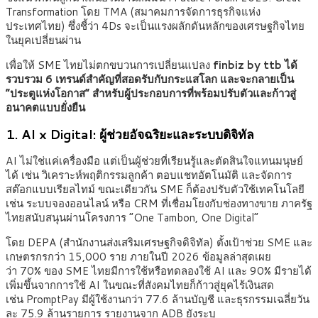
Transformation โดย TMA (สมาคมการจัดการธุรกิจแห่ง
ประเทศไทย) ซึ่งชี้ว่า 4Ds จะเป็นแรงผลักดันหลักของเศรษฐกิจไทย
ในยุคเปลี่ยนผ่าน
เพื่อให้ SME ไทยไม่ตกขบวนการเปลี่ยนแปลง
finbiz by ttb ได้
รวบรวม 6 เทรนด์สำคัญที่สอดรับกับกระแสโลก และจะกลายเป็น
“ประตูแห่งโอกาส” สำหรับผู้ประกอบการที่พร้อมปรับตัวและก้าวสู่
อนาคตแบบยั่งยืน
1. AI x Digital: ผู้ช่วยอัจฉริยะและระบบดิจิทัล
AI ไม่ใช่แค่เครื่องมือ แต่เป็นผู้ช่วยที่เรียนรู้และตัดสินใจแทนมนุษย์
ได้ เช่น วิเคราะห์พฤติกรรมลูกค้า ตอบแชทอัตโนมัติ และจัดการ
สต๊อกแบบเรียลไทม์ ขณะเดียวกัน SME ก็ต้องปรับตัวใช้เทคโนโลยี
เช่น ระบบจองออนไลน์ หรือ CRM ที่เชื่อมโยงกับช่องทางขาย ภาครัฐ
ไทยสนับสนุนผ่านโครงการ “One Tambon, One Digital”
โดย DEPA (สำนักงานส่งเสริมเศรษฐกิจดิจิทัล) ตั้งเป้าช่วย SME และ
เกษตรกรกว่า 15,000 ราย ภายในปี 2026 ข้อมูลล่าสุดเผย
ว่า 70% ของ SME ไทยมีการใช้หรือทดลองใช้ AI และ 90% มีรายได้
เพิ่มขึ้นจากการใช้ AI ในขณะที่สังคมไทยก็ก้าวสู่ยุคไร้เงินสด
เช่น PromptPay มีผู้ใช้งานกว่า 77.6 ล้านบัญชี และธุรกรรมเฉลี่ยวัน
ละ 75.9 ล้านรายการ รายงานจาก ADB ยังระบุ