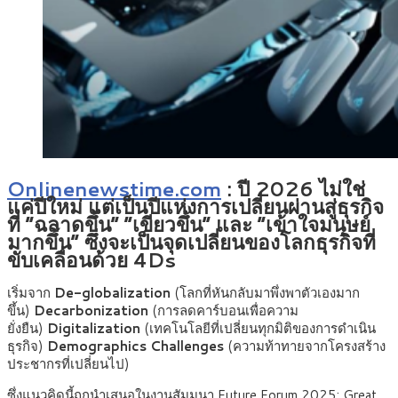
Onlinenewstime.com
: ปี 2026 ไม่ใช่
แค่ปีใหม่ แต่เป็นปีแห่งการเปลี่ยนผ่านสู่ธุรกิจ
ที่ “ฉลาดขึ้น” “เขียวขึ้น” และ “เข้าใจมนุษย์
มากขึ้น” ซึ่งจะเป็นจุดเปลี่ยนของโลกธุรกิจที่
ขับเคลื่อนด้วย 4Ds
เริ่มจาก
De-globalization
(โลกที่หันกลับมาพึ่งพาตัวเองมาก
ขึ้น)
Decarbonization
(การลดคาร์บอนเพื่อความ
ยั่งยืน)
Digitalization
(เทคโนโลยีที่เปลี่ยนทุกมิติของการดำเนิน
ธุรกิจ)
Demographics Challenges
(ความท้าทายจากโครงสร้าง
ประชากรที่เปลี่ยนไป)
ซึ่งแนวคิดนี้ถูกนำเสนอในงานสัมมนา Future Forum 2025: Great