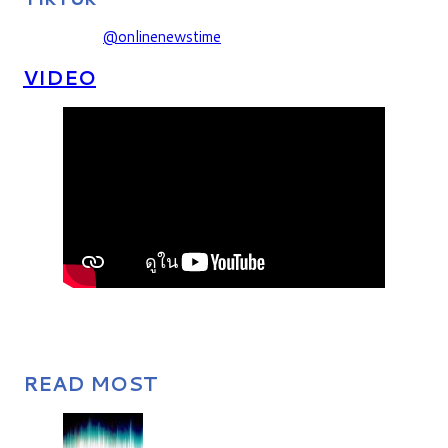
@onlinenewstime
VIDEO
READ MOST