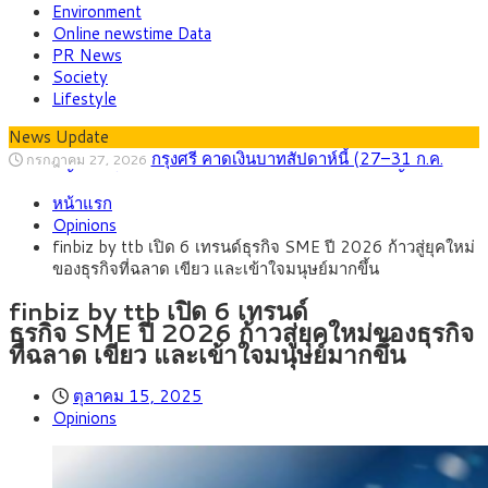
Environment
Online newstime Data
PR News
Society
Lifestyle
News Update
กรุงศรี คาดเงินบาทสัปดาห์นี้ (27–31 ก.ค.
กรกฎาคม 27, 2026
2569) ซื้อขายในกรอบ 33.40-34.00 มองเฟดคงดอกเบี้ย
ครม.ไฟเขียวหลักการ ร่าง พ.ร.ฎ. เปิดทาง รฟม.เดิน
สิงหาคม 5, 2026
หน้าแรก
หน้ารถไฟฟ้าสงขลา โมโนเรล 12.54 กม. เชื่อมเมืองหาดใหญ่
สธ.ชี้ รพ.รัฐแบกรับผู้ป่วยบัตรทอง 87% แต่ได้งบ
สิงหาคม 4, 2026
Opinions
รายหัวเพียง 2,618 บาท เสนอทบทวนจัดสรรงบให้สอดคล้องภาระ
กรุงศรี คาดเงินบาทสัปดาห์นี้ซื้อขายในกรอบ
สิงหาคม 3, 2026
finbiz by ttb เปิด 6 เทรนด์ธุรกิจ SME ปี 2026 ก้าวสู่ยุคใหม่
งานจริง
33.00-33.60 ติดตามข้อมูลจ้างงานสหรัฐฯ
“เอกนิติ” เปิดเครื่องยนต์เศรษฐกิจใหม่ของไทย
สิงหาคม 1, 2026
ของธุรกิจที่ฉลาด เขียว และเข้าใจมนุษย์มากขึ้น
เดินหน้า 5 ยุทธศาสตร์ รื้อโครงสร้างเศรษฐกิจ ดันไทยโตเต็ม
ภัยเงียบใกล้ตัวเด็ก LSD “แสตมป์เมา” ยาเสพ
กรกฎาคม 27, 2026
ศักยภาพ
ติดลายการ์ตูน กรมศุลกากร เตือนผู้ปกครองเฝ้าระวัง หลังยึดล็อต
finbiz by ttb เปิด 6 เทรนด์
ใหญ่จากเยอรมนี
ธุรกิจ SME ปี 2026 ก้าวสู่ยุคใหม่ของธุรกิจ
ที่ฉลาด เขียว และเข้าใจมนุษย์มากขึ้น
ตุลาคม 15, 2025
Opinions