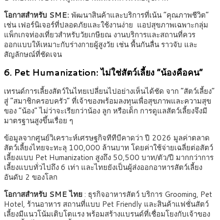
โอกาสสำหรับ
SME:
พัฒนาสินค้าและบริการที่เน้น “คุณภาพชีวิต”
เช่น เฟอร์นิเจอร์ที่ปลอดภัยและใช้งานง่าย แอปสุขภาพเฉพาะกลุ่ม
แพ็กเกจท่องเที่ยวสำหรับวัยเกษียณ งานบริการและสถานที่ควร
ออกแบบให้เหมาะกับร่างกายผู้สูงวัย เช่น พื้นกันลื่น ราวจับ และ
สัญลักษณ์ที่ชัดเจน
6. Pet Humanization: ไม่ใช่สัตว์เลี้ยง “น้องคือคน”
เทรนด์การเลี้ยงสัตว์ในไทยเปลี่ยนไปอย่างเห็นได้ชัด จาก “สัตว์เลี้ยง”
สู่ “สมาชิกครอบครัว” ที่เจ้าของพร้อมลงทุนเพื่อสุขภาพและความสุข
ของ “น้อง” ไม่ว่าจะเรียกว่าน้อง ลูก หรือเด็ก การดูแลสัตว์เลี้ยงจึงมี
มาตรฐานสูงขึ้นเรื่อย ๆ
ข้อมูลจากศูนย์วิเคราะห์เศรษฐกิจทีทีบีคาดว่า ปี 2026 มูลค่าตลาด
สัตว์เลี้ยงไทยจะทะลุ 100,000 ล้านบาท โดยค่าใช้จ่ายเฉลี่ยต่อสัตว์
เลี้ยงแบบ Pet Humanization สูงถึง 50,500 บาท/ตัว/ปี มากกว่าการ
เลี้ยงแบบทั่วไปถึง 6 เท่า และไทยยังเป็นผู้ส่งออกอาหารสัตว์เลี้ยง
อันดับ 2 ของโลก
โอกาสสำหรับ
SME ไทย
: ธุรกิจอาหารสัตว์ บริการ Grooming, Pet
Hotel, ร้านอาหาร สถานที่แบบ Pet Friendly และสินค้าแฟชั่นสัตว์
เลี้ยงมีแนวโน้มเติบโตแรง พร้อมสร้างแบรนด์ที่เชื่อมโยงกับเจ้าของ