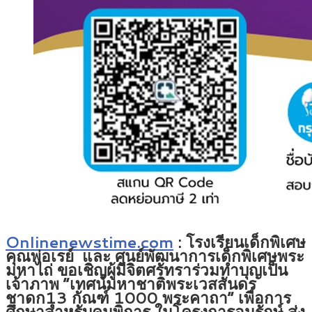
Onlinenewstime.com
: โรงเรียนเด็กพิเศษ
คุณพ่อเรย์ และ ศูนย์พัฒนาการเด็กพิเศษพระ
มหาไถ่ ขอเชิญผู้มีจิตศรัทราร่วมทำบุญเป็น
เจ้าภาพ “เทศน์มหาชาติพระเวสสันดร
ชาดก13 กัณฑ์ 1000 พระคาถา” เพื่อการ
ศึกษาสำหรับคนพิการ ในโครงการอนุรักษ์ ส่ง