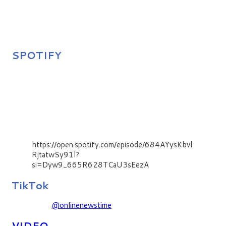
SPOTIFY
https://open.spotify.com/episode/684AYysKbvl
RjtatwSy91l?
si=Dyw9_665R628TCaU3sEezA
TikTok
@onlinenewstime
VIDEO