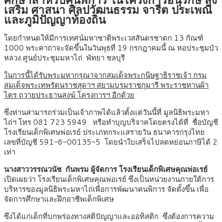
เสริม ศาสนา ศิลปวัฒนธรรม จารีต ประเพณี
และภูมิปัญญาท้องถิ่น
โดยกำหนดให้มีการเทศน์มหาชาติพระเวสสันดรชาดก 13 กัณฑ์
1000 พระคาถาจะจัดขึ้นในวันพุธที่ 19 กรกฎาคมนี้ ณ หอประชุมบัว
หลวง ศูนย์ประชุมมหาไถ่ พัทยา ชลบุรี
ในการนี้ได้รับพระมหากรุณาจากสมเด็จพระกนิษฐาธิราชเจ้า กรม
สมเด็จพระเทพรัตนราชสุดาฯ สยามบรมราชกุมารี พระราชทานผ้า
ไตร ถวายประธานสงฆ์ โครงการฯ อีกด้วย
ซึ่งท่านสามารถร่วมเป็นเจ้าภาพได้แล้วตั้งแต่วันนี้ที่ มูลนิธิพระมหา
ไถ่ฯ โทร 081 723 5949 หรือทำบุญบริจาคโดยตรงได้ที่ ชื่อบัญชี
โรงเรียนเด็กพิเศษพ่อเรย์ ประเภทกระแสรายวัน ธนาคารกรุงไทย
เลขที่บัญชี 591-6-00135-5 โดยนำใบเสร็จไปลดหย่อนภาษีได้ 2
เท่า
นางสาววรรณวนัช กันพรม ผู้จัดการ โรงเรียนเด็กพิเศษคุณพ่อเรย์
เปิดเผยว่า โรงเรียนเด็กพิเศษคุณพ่อเรย์ ซึ่งเป็นหน่วยงานภายใต้การ
บริหารของมูลนิธิพระมหาไถ่เพื่อการพัฒนาคนพิการ จัดตั้งขึ้น เพื่อ
จัดการศึกษาและฝึกอาชีพเด็กพิเศษ
ซึ่งได้แก่เด็กที่บกพร่องทางสติปัญญาและออทิสติก ซึ่งต้องการความ