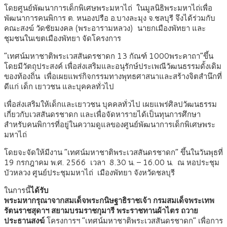
โดยศูนย์พัฒนาการเด็กพิเศษพระมหาไถ่ ในมูลนิธิพระมหาไถ่เพื่อ
พัฒนาการคนพิการ ต. หนองปรือ อ.บางละมุง จ.ชลบุรี จึงได้ร่วมกับ
คณะสงฆ์ วัดชัยมงคล (พระอารามหลวง) นายกเมืองพัทยา และ
ชุมชนในเขตเมืองพัทยา จัดโครงการ
“เทศน์มหาชาติพระเวสสันดรชาดก 13 กัณฑ์ 1000พระคาถา”ขึ้น
โดยมีวัตถุประสงค์
เพื่อส่งเสริมและอนุรักษ์ประเพณีวัฒนธรรมดั้งเดิม
ของท้องถิ่น เพื่อเผยแพร่กิจกรรมทางพุทธศาสนาและสร้างจิตสำนึกที่
ดีแก่ เด็ก เยาวชน และบุคคลทั่วไป
เพื่อส่งเสริมให้เด็กและเยาวชน บุคคลทั่วไป เผยแพร่ศิลปวัฒนธรรม
เกี่ยวกับเวสสันดรชาดก และเพื่อจัดหารายได้เป็นทุนการศึกษา
สำหรับคนพิการที่อยู่ในความดูแลของศูนย์พัฒนาการเด็กพิเศษพระ
มหาไถ่
โดยจะจัดให้มีงาน “เทศน์มหาชาติพระเวสสันดรชาดก” ขึ้นในวันพุธที่
19 กรกฎาคม พ.ศ. 2566 เวลา 8.30 น. – 16.00 น. ณ หอประชุม
บัวหลวง ศูนย์ประชุมมหาไถ่ เมืองพัทยา จังหวัดชลบุรี
ในการนี้
ได้รับ
พระมหากรุณาจากสมเด็จพระกนิษฐาธิราชเจ้า กรมสมเด็จพระเทพ
รัตนราชสุดาฯ สยามบรมราชกุมารี พระราชทานผ้าไตร ถวาย
ประธานสงฆ์
โครงการฯ “เทศน์มหาชาติพระเวสสันดรชาดก” เพื่อการ