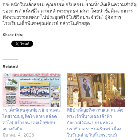
ตระหนักในหลักธรรม คุณธรรม จริยธรรม รวมทั้งเล็งเห็นความสำคัญ
ของการดำเนินชีวิตตามหลักพระพุทธศาสนา โดยนำข้อคิดจากการ
ฟังพระธรรมเทศนาไปประยุกต์ใช้ในชีวิตประจำวัน” ผู้จัดการ
โรงเรียนเด็กพิเศษคุณพ่อเรย์ กล่าวในท้ายสุด
Share this:
Related
รร.เด็กพิเศษคุณพ่อเรย์ ชวนคน
พิธีบำเพ็ญอุทิศถวายแด่ สมเด็จ
ไทยร่วมบุญติดโซล่าเซลล์ลด
พระเจ้าพี่นางเธอ เจ้าฟ้า
ค่าไฟ สร้างอนาคตเด็กพิเศษ
กัลยาณิวัฒนา กรมหลวง
อย่างยั่งยืน
นราธิวาสราชนครินทร์ เนื่อง
มีนาคม 4, 2026
ในวันคล้ายวันสิ้นพระชนม์