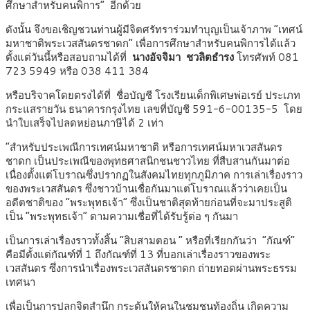
ศึกษาสำหรับคนพิการ” อีกด้วย
ดังนั้น จึงขอเชิญชวนท่านผู้มีจิตศรัทราร่วมทำบุญเป็นเจ้าภาพ
“
เทศน์
มหาชาติพระเวสสันดรชาดก” เพื่อการศึกษาสำหรับคนพิการได้แล้ว
ตั้งแต่วันนี้หรือสอบถามได้ที่
นางอัจจิมา ชวลิตธำรง
โทรศัพท์ 081
723 5949 หรือ 038 411 384
หรือบริจาคโดยตรงได้ที่ ชื่อบัญชี โรงเรียนเด็กพิเศษพ่อเรย์ ประเภท
กระแสรายวัน ธนาคารกรุงไทย เลขที่บัญชี 591-6-00135-5 โดย
นำใบเสร็จไปลดหย่อนภาษีได้ 2 เท่า
“สำหรับประเพณีการเทศน์มหาชาติ หรือการเทศน์มหาเวสสันดร
ชาดก เป็นประเพณีของพุทธศาสนิกชนชาวไทย ที่สืบสานกันมาต่อ
เนื่องตั้งแต่โบราณซึ่งปรากฏในสังคมไทยทุกภูมิภาค การเล่าเรื่องราว
ของพระเวสสันดร ซึ่งชาวบ้านเชื่อกันมาแต่โบราณแล้วว่าเคยเป็น
อดีตชาติของ “พระพุทธเจ้า” ซึ่งเป็นชาติสุดท้ายก่อนที่จะมาประสูติ
เป็น “พระพุทธเจ้า” ตามความเชื่อที่ได้รับรู้ต่อ ๆ กันมา
เป็นการเล่าเรื่องราวทั้งสิ้น “สิบสามตอน “ หรือที่เรียกกันว่า ”กัณฑ์”
คือมีตั้งแต่กัณฑ์ที่ 1 ถึงกัณฑ์ที่ 13 ที่บอกเล่าเรื่องราวของพระ
เวสสันดร ซึ่งการนำเรื่องพระเวสสันดรชาดก ถ่ายทอดผ่านพระธรรม
เทศนา
เพื่อเป็นการปลูกจิตสำนึก กระตุ้นให้คนในชุมชนท้องถิ่น เกิดความ