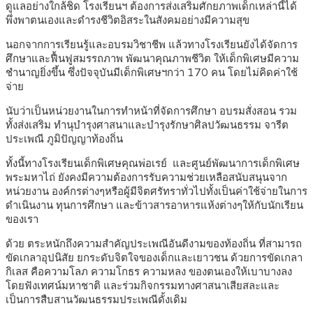
ดูแลอย่างใกล้ชิด โรงเรียนฯ ต้องการส่งเสริมศักยภาพเด็กเหล่านี้ได้
พึ่งพาตนเองและดำรงชีวิตอิสระในสังคมอย่างมีความสุข
นอกจากการเรียนรู้และอบรมวิชาชีพ แล้วทางโรงเรียนยังได้จัดการ
ศึกษาและฟื้นฟูสมรรถภาพ พัฒนาคุณภาพชีวิต ให้เด็กพิเศษมีความ
ชำนาญยิ่งขึ้น ซึ่งปัจจุบันมีเด็กพิเศษฯกว่า 170 คน โดยไม่คิดค่าใช้
จ่าย
นับว่าเป็นหน่วยงานในการทำหน้าที่จัดการศึกษา อบรมสั่งสอน รวม
ทั้งส่งเสริม ทำนุบำรุงศาสนาและบำรุงรักษาศิลปวัฒนธรรม จารีต
ประเพณี ภูมิปัญญาท้องถิ่น
ทั้งนี้ทางโรงเรียนเด็กพิเศษคุณพ่อเรย์ และศูนย์พัฒนาการเด็กพิเศษ
พระมหาไถ่ ยังคงมีความต้องการรับความช่วยเหลือสนับสนุนจาก
หน่วยงาน องค์กรต่างๆหรือผู้มีจิตศรัทราทั่วไปทั้งเป็นค่าใช้จ่ายในการ
ดำเนินงาน ทุนการศึกษา และข้าวสารอาหารแห้งต่างๆให้กับนักเรียน
ของเรา
ด้วย ตระหนักถึงความสำคัญประเพณีอันดีงามของท้องถิ่น ที่สามารถ
ขัดเกลาอุปนิสัย ยกระดับจิตใจของเด็กและเยาวชน ด้วยการขัดเกลา
กิเลส คือความโลภ ความโกธร ความหลง ของตนเองให้เบาบางลง
โดยฟังเทศน์มหาชาติ และร่วมกิจกรรมทางศาสนาเสียสละและ
เป็นการสืบสานวัฒนธรรมประเพณีดั้งเดิม