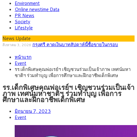
Environment
Online newstime Data
PR News
Society
Lifestyle
News Update
“เอกนิติ” เปิดเครื่องยนต์เศรษฐกิจใหม่ของไทย เดิน
สิงหาคม 1, 2026
หน้า 5 ยุทธศาสตร์ รื้อโครงสร้างเศรษฐกิจ ดันไทยโตเต็มศักยภาพ
ภัยเงียบใกล้ตัวเด็ก LSD “แสตมป์เมา” ยาเสพติด
กรกฎาคม 27, 2026
หน้าแรก
ลายการ์ตูน กรมศุลกากร เตือนผู้ปกครองเฝ้าระวัง หลังยึดล็อตใหญ่
กรุงศรี คาดเงินบาทสัปดาห์นี้ (27–31 ก.ค.
กรกฎาคม 27, 2026
Event
จากเยอรมนี
2569) ซื้อขายในกรอบ 33.40-34.00 มองเฟดคงดอกเบี้ย
ครม.ไฟเขียวหลักการ ร่าง พ.ร.ฎ. เปิดทาง รฟม.เดิน
สิงหาคม 5, 2026
รร.เด็กพิเศษคุณพ่อเรย์ฯ เชิญชวนร่วมเป็นเจ้าภาพ เทศน์มหา
หน้ารถไฟฟ้าสงขลา โมโนเรล 12.54 กม. เชื่อมเมืองหาดใหญ่
สธ.ชี้ รพ.รัฐแบกรับผู้ป่วยบัตรทอง 87% แต่ได้งบราย
สิงหาคม 4, 2026
ชาติฯ ร่วมทำบุญ เพื่อการศึกษาและฝึกอาชีพเด็กพิเศษ
หัวเพียง 2,618 บาท เสนอทบทวนจัดสรรงบให้สอดคล้องภาระงาน
กรุงศรี คาดเงินบาทสัปดาห์นี้ซื้อขายในกรอบ
สิงหาคม 3, 2026
จริง
33.00-33.60 ติดตามข้อมูลจ้างงานสหรัฐฯ
รร.เด็กพิเศษคุณพ่อเรย์ฯ เชิญชวนร่วมเป็นเจ้า
ภาพ เทศน์มหาชาติฯ ร่วมทำบุญ เพื่อการ
ศึกษาและฝึกอาชีพเด็กพิเศษ
มิถุนายน 7, 2023
Event