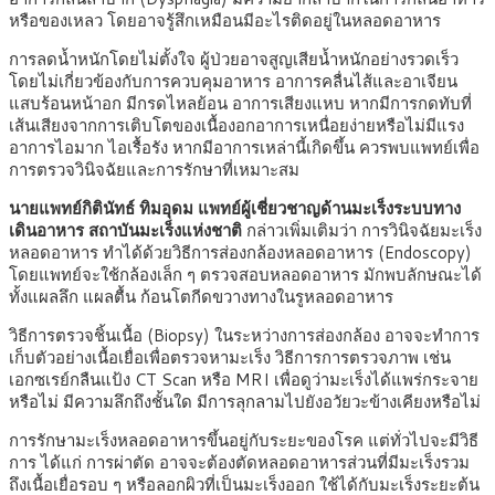
หรือของเหลว โดยอาจรู้สึกเหมือนมีอะไรติดอยู่ในหลอดอาหาร
การลดน้ำหนักโดยไม่ตั้งใจ ผู้ป่วยอาจสูญเสียน้ำหนักอย่างรวดเร็ว
โดยไม่เกี่ยวข้องกับการควบคุมอาหาร อาการคลื่นไส้และอาเจียน
แสบร้อนหน้าอก มีกรดไหลย้อน อาการเสียงแหบ หากมีการกดทับที่
เส้นเสียงจากการเติบโตของเนื้องอกอาการเหนื่อยง่ายหรือไม่มีแรง
อาการไอมาก ไอเรื้อรัง หากมีอาการเหล่านี้เกิดขึ้น ควรพบแพทย์เพื่อ
การตรวจวินิจฉัยและการรักษาที่เหมาะสม
นายแพทย์กิตินัทธ์ ทิมอุดม แพทย์ผู้เชี่ยวชาญด้านมะเร็งระบบทาง
เดินอาหาร สถาบันมะเร็งแห่งชาติ
กล่าวเพิ่มเติมว่า การวินิจฉัยมะเร็ง
หลอดอาหาร ทำได้ด้วยวิธีการส่องกล้องหลอดอาหาร (Endoscopy)
โดยแพทย์จะใช้กล้องเล็ก ๆ ตรวจสอบหลอดอาหาร มักพบลักษณะได้
ทั้งแผลลึก แผลตื้น ก้อนโตกีดขวางทางในรูหลอดอาหาร
วิธีการตรวจชิ้นเนื้อ (Biopsy) ในระหว่างการส่องกล้อง อาจจะทำการ
เก็บตัวอย่างเนื้อเยื่อเพื่อตรวจหามะเร็ง วิธีการการตรวจภาพ เช่น
เอกซเรย์กลืนแป้ง CT Scan หรือ MRI เพื่อดูว่ามะเร็งได้แพร่กระจาย
หรือไม่ มีความลึกถึงชั้นใด มีการลุกลามไปยังอวัยวะข้างเคียงหรือไม่
การรักษามะเร็งหลอดอาหารขึ้นอยู่กับระยะของโรค แต่ทั่วไปจะมีวิธี
การ ได้แก่ การผ่าตัด อาจจะต้องตัดหลอดอาหารส่วนที่มีมะเร็งรวม
ถึงเนื้อเยื่อรอบ ๆ หรือลอกผิวที่เป็นมะเร็งออก ใช้ได้กับมะเร็งระยะต้น