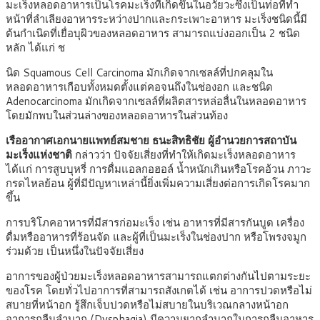
มะเร็งหลอดอาหารเป็นโรคมะเร็งที่เกิดขึ้นในอวัยวะซึ่งเป็นท่อที่ทำ
หน้าที่ลำเลียงอาหารระหว่างปากและกระเพาะอาหาร มะเร็งชนิดนี้มี
ต้นกำเนิดที่เยื่อบุผิวของหลอดอาหาร สามารถแบ่งออกเป็น 2 ชนิด
หลัก ได้แก่ ช
นิด Squamous Cell Carcinoma มักเกิดจากเซลล์ที่ปกคลุมใน
หลอดอาหารเกือบทั้งหมดตั้งแต่คอจนถึงในช่องอก และชนิด
Adenocarcinoma มักเกิดจากเซลล์ที่ผลิตสารหล่อลื่นในหลอดอาหาร
โดยมักพบในส่วนล่างของหลอดอาหารในส่วนท้อง
เรืออากาศเอกนายแพทย์สมชาย ธนะสิทธิชัย ผู้อำนวยการสถาบัน
มะเร็งแห่งชาติ
กล่าวว่า ปัจจัยเสี่ยงที่ทำให้เกิดมะเร็งหลอดอาหาร
ได้แก่ การสูบบุหรี่ การดื่มแอลกอฮอล์ น้ำหนักเกินหรือโรคอ้วน ภาวะ
กรดไหลย้อน ผู้ที่มีปัญหาเหล่านี้ยิ่งเพิ่มความเสี่ยงต่อการเกิดโรคมาก
ขึ้น
การบริโภคอาหารที่มีสารก่อมะเร็ง เช่น อาหารที่มีสารกันบูด เครื่อง
ดื่มหรืออาหารที่ร้อนจัด และผู้ที่เป็นมะเร็งในช่องปาก หรือโพรงจมูก
ร่วมด้วย เป็นหนึ่งในปัจจัยเสี่ยง
อาการของผู้ป่วยมะเร็งหลอดอาหารสามารถแตกต่างกันไปตามระยะ
ของโรค โดยทั่วไปอาการที่สามารถสังเกตได้ เช่น อาการปวดหรือไม่
สบายที่หน้าอก รู้สึกเจ็บปวดหรือไม่สบายในบริเวณกลางหน้าอก
อาการกลืนลำบาก (Dysphagia) มีความยากลำบากในการกลืนอาหาร