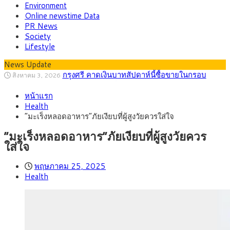
Environment
Online newstime Data
PR News
Society
Lifestyle
กรุงศรี คาดเงินบาทสัปดาห์นี้ซื้อขายในกรอบ
News Update
สิงหาคม 3, 2026
33.00-33.60 ติดตามข้อมูลจ้างงานสหรัฐฯ
“เอกนิติ” เปิดเครื่องยนต์เศรษฐกิจใหม่ของไทย
สิงหาคม 1, 2026
เดินหน้า 5 ยุทธศาสตร์ รื้อโครงสร้างเศรษฐกิจ ดันไทยโตเต็ม
ภัยเงียบใกล้ตัวเด็ก LSD “แสตมป์เมา” ยาเสพ
กรกฎาคม 27, 2026
ศักยภาพ
หน้าแรก
ติดลายการ์ตูน กรมศุลกากร เตือนผู้ปกครองเฝ้าระวัง หลังยึดล็อต
กรุงศรี คาดเงินบาทสัปดาห์นี้ (27–31 ก.ค.
กรกฎาคม 27, 2026
Health
ใหญ่จากเยอรมนี
2569) ซื้อขายในกรอบ 33.40-34.00 มองเฟดคงดอกเบี้ย
ครม.ไฟเขียวหลักการ ร่าง พ.ร.ฎ. เปิดทาง รฟม.เดิน
สิงหาคม 5, 2026
“มะเร็งหลอดอาหาร”ภัยเงียบที่ผู้สูงวัยควรใส่ใจ
หน้ารถไฟฟ้าสงขลา โมโนเรล 12.54 กม. เชื่อมเมืองหาดใหญ่
สธ.ชี้ รพ.รัฐแบกรับผู้ป่วยบัตรทอง 87% แต่ได้งบ
สิงหาคม 4, 2026
รายหัวเพียง 2,618 บาท เสนอทบทวนจัดสรรงบให้สอดคล้องภาระ
กรุงศรี คาดเงินบาทสัปดาห์นี้ซื้อขายในกรอบ
สิงหาคม 3, 2026
“มะเร็งหลอดอาหาร”ภัยเงียบที่ผู้สูงวัยควร
งานจริง
33.00-33.60 ติดตามข้อมูลจ้างงานสหรัฐฯ
ใส่ใจ
พฤษภาคม 25, 2025
Health