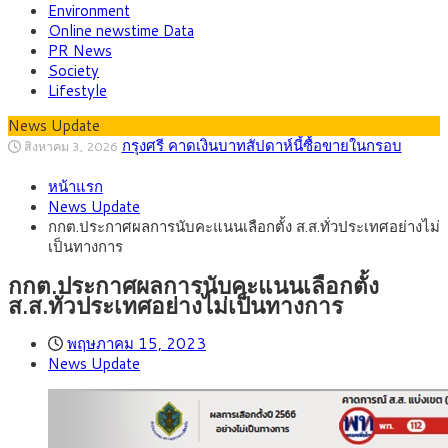
Environment
Online newstime Data
PR News
Society
Lifestyle
News Update
กรุงศรี คาดเงินบาทสัปดาห์นี้ซื้อขายในกรอบ
สิงหาคม 3, 2026
33.00-33.60 ติดตามข้อมูลจ้างงานสหรัฐฯ
“เอกนิติ” เปิดเครื่องยนต์เศรษฐกิจใหม่ของไทย
สิงหาคม 1, 2026
หน้าแรก
เดินหน้า 5 ยุทธศาสตร์ รื้อโครงสร้างเศรษฐกิจ ดันไทยโตเต็ม
ภัยเงียบใกล้ตัวเด็ก LSD “แสตมป์เมา” ยาเสพ
กรกฎาคม 27, 2026
News Update
ศักยภาพ
ติดลายการ์ตูน กรมศุลกากร เตือนผู้ปกครองเฝ้าระวัง หลังยึดล็อต
กรุงศรี คาดเงินบาทสัปดาห์นี้ (27–31 ก.ค.
กรกฎาคม 27, 2026
กกต.ประกาศผลการนับคะแนนเลือกตั้ง ส.ส.ทั่วประเทศอย่างไม่
ใหญ่จากเยอรมนี
2569) ซื้อขายในกรอบ 33.40-34.00 มองเฟดคงดอกเบี้ย
ครม.ไฟเขียวหลักการ ร่าง พ.ร.ฎ. เปิดทาง รฟม.เดิน
สิงหาคม 5, 2026
เป็นทางการ
หน้ารถไฟฟ้าสงขลา โมโนเรล 12.54 กม. เชื่อมเมืองหาดใหญ่
สธ.ชี้ รพ.รัฐแบกรับผู้ป่วยบัตรทอง 87% แต่ได้งบ
สิงหาคม 4, 2026
รายหัวเพียง 2,618 บาท เสนอทบทวนจัดสรรงบให้สอดคล้องภาระ
กกต.ประกาศผลการนับคะแนนเลือกตั้ง
งานจริง
ส.ส.ทั่วประเทศอย่างไม่เป็นทางการ
พฤษภาคม 15, 2023
News Update