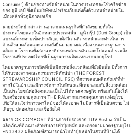
Consumer) ด้านช่องทางจัดจำหน่ายในต่างประเทศจะใช้เครือข่าย
ของ ดูนิ เอบี ซึ่งเป็นบริษัทแม่ พร้อมกับแต่งตั้งตัวแทนจำหน่ายใน
เมืองหลักทั่วภูมิภาคเอเชีย
นายประวิทย์ กล่าวว่า นอกจากแผนธุรกิจที่กำลังขยายทั้งใน
ประเทศไทยและในอีกหลายประเทศนั้น ดูนิ กรุ๊ป (Duni Group) เป็น
แบรนด์กระดาษเช็ดปากสัญญาติสวีเดนที่ตระหนักและดำเนินการ
ด้านสิ่งแวดล้อมและความยั่งยืนมาอย่างต่อเนื่อง บนมาตรฐานการ
ผลิตจากโรงงานทั้งสองแห่งที่ประเทศเยอรมัน และโปแลนด์ รวมถึง
โรงงานที่ประเทศไทยที่เป็นฐานการผลิตแห่งแรกนอกยุโรป
โดยมาตรฐานการผลิตที่เป็นมิตรต่อสิ่งแวดล้อมที่ยั่งยืนนั้น มีทั้งการ
ได้รับรองจากคณะกรรมการพิทักษ์ป่า (THE FOREST
STREWARDSHIP COUNCIL :FSC) ที่ตรวจสอบผลิตภัณฑ์ที่ทำ
จากไม้ในป่า และมีการจัดการในลักษณะที่เหมาะสมกับสิ่งแวดล้อม
เป็นประโยชน์ต่อสังคมและเป็นไปได้ทางเศรษฐกิจ พร้อมกันนี้ยังได้
รับเครื่องหมายคุณภาพ THE RALจากสมาคมคุณภาพ แห่งยุโรป
เพื่อให้แน่ใจว่าการเผาไหม้ของได้สะอาด ไม่มีสารที่เป็นอันตราย ไม่
เสียรูป ปลอดภัย และเชื่อถือได้
ฉลาก OK COMPOST ที่ผ่านการรับรองจาก TUV Austria ว่าเป็น
ผลิตภัณฑ์ที่เหมาะสำหรับการทำปุ๋ยหมัก และตรงตามมาตรฐานยุโรป
EN13432 ผลิตภัณฑ์สามารถนำไปทำปุ๋ยหมักในสวนที่บ้านได้