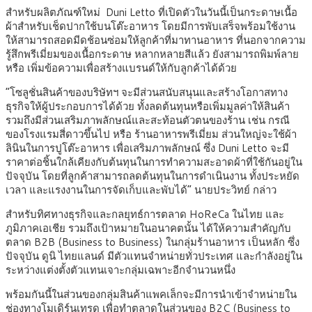
สำหรับผลิตภัณฑ์ใหม่ Duni Letto ที่เปิดตัวในวันนี้เป็นกระดาษเนื้อ
ผ้าสำหรับเช็ดปากใช้บนโต๊ะอาหาร โดยมีการพับเสร็จพร้อมใช้งาน
ให้สามารถสอดมีดช้อนซ่อมให้ลูกค้าที่มาทานอาหาร ที่นอกจากความ
รู้สึกพรีเมี่ยมของเนื้อกระดาษ หลากหลายสีแล้ว ยังสามารถพิมพ์ลาย
หรือ เพิ่มข้อความเพื่อสร้างแบรนด์ให้กับลูกค้าได้ด้วย
“โซลูชั่นสินค้าของบริษัทฯ จะมีส่วนสนับสนุนและสร้างโอกาสทาง
ธุรกิจให้ผู้ประกอบการได้ด้วย ทั้งลดต้นทุนหรือเพิ่มมูลค่าให้สินค้า
รวมถึงมีส่วนเสริมภาพลักษณ์และสะท้อนตัวตนของร้าน เช่น กรณี
ของโรงแรมสี่ดาวขึ้นไป หรือ ร้านอาหารพรีเมี่ยม ส่วนใหญ่จะใช้ผ้า
ลินินในการปูโต๊ะอาหาร เพื่อเสริมภาพลักษณ์ ซึ่ง Duni Letto จะมี
ราคาต่อชิ้นใกล้เคียงกับต้นทุนในการทำความสะอาดผ้าที่ใช้กันอยู่ใน
ปัจจุบัน โดยที่ลูกค้าสามารถลดต้นทุนในการดำเนินงาน ทั้งประหยัด
เวลา และแรงงานในการจัดเก็บและพับได้” นายประวิทย์ กล่าว
สำหรับทิศทางธุรกิจและกลยุทธ์การตลาด HoReCa ในไทย และ
ภูมิภาคเอเชีย รวมถึงเป้าหมายในอนาคตนั้น ได้ให้ความสำคัญกับ
ตลาด B2B (Business to Business) ในกลุ่มร้านอาหาร เป็นหลัก ซึ่ง
ปัจจุบัน ดูนิ ไทยแลนด์ มีตัวแทนจำหน่ายทั่วประเทศ และกำลังอยู่ใน
ระหว่างแต่งตั้งตัวแทนเจาะกลุ่มเฉพาะอีกจำนวนหนึ่ง
พร้อมกันนี้ในส่วนของกลุ่มสินค้าแพคเล็กจะมีการนำเข้าจำหน่ายใน
ช่องทางโมเดิร์นเทรด เพื่อทำตลาดในส่วนของ B2C (Business to