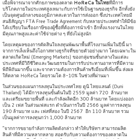
เมื่อพิจารณาจากศักยภาพของตลาด
HoReCa ในไทย
ที่มีการ
บริโภคภายในประเทศสูงเหมาะกับการใช้เป็นฐานของธุรกิจ อีกทั้งยัง
เป็นจุดศูนย์กลางของภูมิภาคสะดวกในการส่งออก ซึ่งประเทศไทยมี
สนธิสัญญา FTA Free Trade Agreement กับหลายประเทศทำให้มีข้อ
ได้เปรียบในเรื่องภาษีของผู้ซื้อที่ต้องการนำเข้า อีกทั้งแรงงานในไทย
มีคุณภาพสูงและค่าใช้จ่ายต่าง ๆ ที่ยังไม่สูงนัก
โดยเหตุผลของการตัดสินใจลงทุนพัฒนาพื้นที่โรงงานเพิ่มในปีนี้ มา
จากการเล็งเห็นถึงโอกาสทางธุรกิจที่ขยายตัวอย่างมาก โดยเฉพาะใน
ตลาดเกิดใหม่ (Emerging Markets) ของกลุ่มชนชั้นกลางในแต่ละ
ประเทศที่มีวิถีชีวิตและวัฒนธรรมในการรับประทานอาหารที่มีความ
พิถีพิถันมากขึ้น และจากความต้องการสินค้าพรีเมี่ยมที่เพิ่มขึ้น ส่งผล
ให้ตลาด HoReCa โดยรวมโต 8-10% ในช่วงที่ผ่านมา
ในส่วนของแผนการลงทุนในประเทศไทย ดูนิ ไทยแลนด์ (Duni
Thailand) ได้มีการลงทุนขั้นต้นในปี 2559 มูลค่า 720 ล้านบาท
และเตรียมขยายพื้นที่ และกำลังผลิตอีก 300 ล้านบาท โดยแบ่งออก
เป็น 2 เฟส ในส่วนเฟสแรก ดำเนินการในปี 2566 มูลค่าการลงทุน
190 ล้านบาท และ เฟสที่สอง ในปี 2567 อีก 110 ล้านบาท รวม
เป็นมูลค่าการลงทุนกว่า 1,000 ล้านบาท
“จากการขยายกำลังการผลิตดังกล่าว ทำให้บริษัทฯ สามารถผลิต
สินค้าที่มีความหลากหลาย สอดรับกับความต้องการของตลาดใน