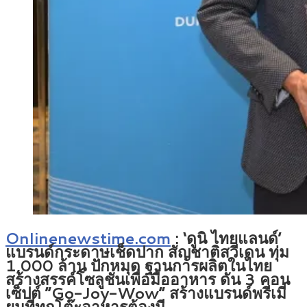
Onlinenewstime.com
: ‘ดูนิ ไทยแลนด์’
แบรนด์กระดาษเช็ดปาก สัญชาติสวีเดน ทุ่ม
1,000 ล้าน ปักหมุด ฐานการผลิตในไทย
สร้างสรรค์โซลูชั่นเพื่อมื้ออาหาร ดัน 3 คอน
เซ็ปต์ “Go-Joy-Wow” สร้างแบรนด์พรีเมี่
ยมที่ทุกโต๊ะอาหารต้องมี