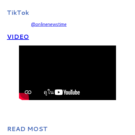
TikTok
@onlinenewstime
VIDEO
READ MOST