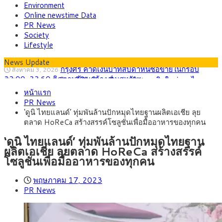
Environment
Online newstime Data
PR News
Society
Lifestyle
News Update
“เอกนิติ” เปิดเครื่องยนต์เศรษฐกิจใหม่ของไทย
สิงหาคม 1, 2026
เดินหน้า 5 ยุทธศาสตร์ รื้อโครงสร้างเศรษฐกิจ ดันไทยโตเต็ม
ภัยเงียบใกล้ตัวเด็ก LSD “แสตมป์เมา” ยาเสพ
กรกฎาคม 27, 2026
ศักยภาพ
หน้าแรก
ติดลายการ์ตูน กรมศุลกากร เตือนผู้ปกครองเฝ้าระวัง หลังยึดล็อต
กรุงศรี คาดเงินบาทสัปดาห์นี้ (27–31 ก.ค.
กรกฎาคม 27, 2026
PR News
ใหญ่จากเยอรมนี
2569) ซื้อขายในกรอบ 33.40-34.00 มองเฟดคงดอกเบี้ย
ครม.ไฟเขียวหลักการ ร่าง พ.ร.ฎ. เปิดทาง รฟม.เดิน
สิงหาคม 5, 2026
‘ดูนิ ไทยแลนด์’ ทุ่มพันล้านปักหมุดไทยฐานผลิตเอเชีย ลุย
หน้ารถไฟฟ้าสงขลา โมโนเรล 12.54 กม. เชื่อมเมืองหาดใหญ่
สธ.ชี้ รพ.รัฐแบกรับผู้ป่วยบัตรทอง 87% แต่ได้งบ
สิงหาคม 4, 2026
ตลาด HoReCa สร้างสรรค์โซลูชั่นเพื่อมื้ออาหารของทุกคน
รายหัวเพียง 2,618 บาท เสนอทบทวนจัดสรรงบให้สอดคล้องภาระ
กรุงศรี คาดเงินบาทสัปดาห์นี้ซื้อขายในกรอบ
สิงหาคม 3, 2026
งานจริง
33.00-33.60 ติดตามข้อมูลจ้างงานสหรัฐฯ
‘ดูนิ ไทยแลนด์’ ทุ่มพันล้านปักหมุดไทยฐาน
ผลิตเอเชีย ลุยตลาด HoReCa สร้างสรรค์
โซลูชั่นเพื่อมื้ออาหารของทุกคน
พฤษภาคม 17, 2023
PR News