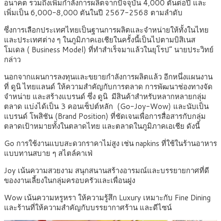
อนาคต รวมถึงเพิ่มกำลังการผลิตจากปัจจุบัน 4,000 ตันต่อปี และ
เพิ่มเป็น 6,000-8,000 ตันในปี 2567-2568 ตามลำดับ
ซึ่งการเลือกประเทศไทยเป็นฐานการผลิตและจำหน่ายให้ทั้งในไทย
และประเทศต่าง ๆ ในภูมิภาคเอเชียในครั้งนี้เป็นไปตามบิสิเนส
โมเดล ( Business Model) ที่ทำสำเร็จมาแล้วในยุโรป” นายประวิทย์
กล่าว
นอกจากแผนการลงทุนและขยายกำลังการผลิตแล้ว อีกหนึ่งแผนงาน
ที่ ดูนิ ไทยแลนด์ ให้ความสำคัญกับการตลาด การพัฒนาช่องทางจัด
จำหน่าย และสร้างแบรนด์ ซึ่ง ดูนิ มีสินค้าสำหรับหลากหลายกลุ่ม
ตลาด แบ่งได้เป็น 3 คอนเซ็ปต์หลัก (Go-Joy-Wow) และนับเป็น
แบรนด์ โพสิชัน (Brand Position) ที่ชัดเจนเพื่อการสื่อสารกับกลุ่ม
ตลาดเป้าหมายทั้งในตลาดไทย และตลาดในภูมิภาคเอเชีย ดังนี้
Go การใช้งานแบบสะดวกราคาไม่สูง เช่น napkins ที่ใช้ในร้านอาหาร
แบบทานสบาย ๆ สไตล์คาเฟ่
Joy เน้นความสวยงาม สนุกสนานสร้างอารมณ์และบรรยายกาศที่ดี
ของงานเลี้ยงในกลุ่มครอบครัวและเพื่อนฝูง
Wow เน้นความหรูหรา ให้ความรู้สึก Luxury เหมาะกับ Fine Dining
และร้านที่ให้ความสำคัญกับบรรยากาศร้าน และดีไซน์