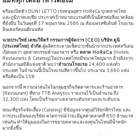
พร้อมเปิดตัว DUNI LETTO เร่งหนุนอุตฯ HoReCa บุกตลาดไทย
และภูมิภาคเอเชีย ประกาศเป้าหมายแบรนด์ที่เป็นมิตรต่อสิ่งแวดล้อม
ที่ยั่งยืน ในวันพุธที่ 17 พฤษภาคม 2566 ณ ห้องเพรสซิเด้นท์ โรงแรม
อินเตอร์คอนติเนนทัล
นายประวิทย์ เตชะวิจิตร์
กรรมการผู้จัดการ (CEO) บริษัท ดูนิ
(ประเทศไทย) จำกัด
ผู้ผลิตกระดาษเช็ดปากชั้นนำจากประเทศสวีเดน
เปิดเผยว่า อุตสาหกรรมด้านอาหาร หรือ
ตลาด HoReCa
(Hotels
Restaurants & Catering)ในประเทศไทยมีขนาดใหญ่มาก อ้างอิงจาก
สำนักงานสถิติแห่งชาติ พบว่า
จำนวนโรงแรม
24,400 แห่งทั่ว
ประเทศ ในจำนวนนี้เป็นโรงแรมสี่ดาวขึ้นไป ประมาณ 3,660 แห่ง
หรือคิดเป็น 15%
นอกจากนี้ ความน่าสนใจในกลุ่มธุรกิจภัตตาคารและร้านอาหาร
(Restaurant) ที่ทาง TTB Analytics รายงานไว้เป็นจำนวน ถึง
32,300 แห่ง โดยเป็นร้านเจาะตลาดระดับกลางและระดับบน
ขณะที่ธุรกิจจัดเลี้ยง (Catering) มีข้อมูลจากศูนย์วิจัยกสิกรไทย และ
การประเมินของบริษัท คาดการณ์ว่าจะมีมูลค่าตลาดที่ 850 ล้านบาท
เช่นกัน ทำให้มุมมองในการขยายตลาดและลงทุนในไทยมีน้ำหนัก
มากยิ่งขึ้น