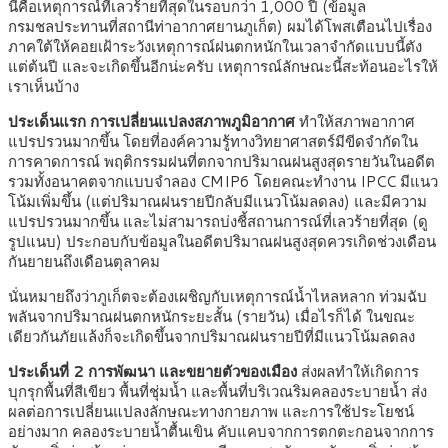
นี่คือเหตุการณ์ที่เลวร้ายที่สุดในรอบกว่า 1,000 ปี (ข้อมูล
กรมชลประทานที่สถานีท่าอากาศยานภูเก็ต) ผมได้โพสเตือนไปเรื่อง
ภาคใต้ให้คอยเฝ้าระวังเหตุการณ์ฝนตกหนักในเวลาจำกัดแบบนี้ตัง
แต่ต้นปี และจะเกิดขึ้นอีกน่ะครับ เหตุการณ์ลักษณะนี้สะท้อนอะไรให้
เราเห็นบ้าง
ประเด็นแรก การเปลี่ยนแปลงสภาพภูมิอากาศ
ทำให้สภาพอากาศ
แปรปรวนมากขึ้น โดยที่องค์ความรู้ทางวิทยาศาสตร์มีขีดจำกัดใน
การคาดการณ์ พฤติกรรมฝนที่ตกจากปริมาณฝนสูงสุดรายวันในอดีต
รวมทั้งอนาคตจากแบบจำลอง CMIP6 โดยคณะทำงาน IPCC มีแนว
โน้มเพิ่มขึ้น (แต่ปริมาณฝนรายปีกลับมีแนวโน้มลดลง) และมีความ
แปรปรวนมากขึ้น และไม่สามารถบ่งชี้สถานการณ์ที่เลวร้ายที่สุด (ดู
รูปแนบ) ประกอบกับข้อมูลในอดีตปริมาณฝนสูงสุดควรเกิดช่วงเดือน
กันยายนถึงเดือนตุลาคม
นั่นหมายถึงว่าภูเก็ตจะต้องเผชิญกับเหตุการณ์น้ำไหลหลาก ท่วมฉับ
พลันจากปริมาณฝนตกหนักระยะสั้น (รายวัน) เมื่อไรก็ได้ ในขณะ
เดียวกันภัยแล้งก็จะเกิดขึ้นจากปริมาณฝนรายปีที่มีแนวโน้มลดลง
ประเด็นที่ 2 การพัฒนา และขยายตัวของเมือง
ส่งผลทำให้เกิดการ
บุกรุกพื้นที่สีเขียว พื้นที่ชุ่มน้ำ และพื้นที่บริเวณริมคลองระบายน้ำ ส่ง
ผลต่อการเปลี่ยนแปลงลักษณะทางกายภาพ และการใช้ประโยชน์
อย่างมาก คลองระบายน้ำตื้นเขิน คับแคบจากการตกตะกอนจากการ