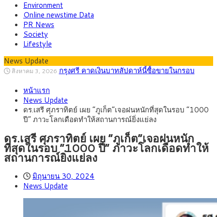
Environment
Online newstime Data
PR News
Society
Lifestyle
กรุงศรี คาดเงินบาทสัปดาห์นี้ซื้อขายในกรอบ
News Update
สิงหาคม 3, 2026
33.00-33.60 ติดตามข้อมูลจ้างงานสหรัฐฯ
“เอกนิติ” เปิดเครื่องยนต์เศรษฐกิจใหม่ของไทย
สิงหาคม 1, 2026
เดินหน้า 5 ยุทธศาสตร์ รื้อโครงสร้างเศรษฐกิจ ดันไทยโตเต็ม
ภัยเงียบใกล้ตัวเด็ก LSD “แสตมป์เมา” ยาเสพ
กรกฎาคม 27, 2026
ศักยภาพ
หน้าแรก
ติดลายการ์ตูน กรมศุลกากร เตือนผู้ปกครองเฝ้าระวัง หลังยึดล็อต
กรุงศรี คาดเงินบาทสัปดาห์นี้ (27–31 ก.ค.
กรกฎาคม 27, 2026
News Update
ใหญ่จากเยอรมนี
2569) ซื้อขายในกรอบ 33.40-34.00 มองเฟดคงดอกเบี้ย
ครม.ไฟเขียวหลักการ ร่าง พ.ร.ฎ. เปิดทาง รฟม.เดิน
สิงหาคม 5, 2026
ดร.เสรี ศุภราทิตย์ เผย “ภูเก็ต”เจอฝนหนักที่สุดในรอบ “1000
หน้ารถไฟฟ้าสงขลา โมโนเรล 12.54 กม. เชื่อมเมืองหาดใหญ่
สธ.ชี้ รพ.รัฐแบกรับผู้ป่วยบัตรทอง 87% แต่ได้งบ
สิงหาคม 4, 2026
ปี” ภาวะโลกเดือดทำให้สถานการณ์ยิ่งแย่ลง
รายหัวเพียง 2,618 บาท เสนอทบทวนจัดสรรงบให้สอดคล้องภาระ
กรุงศรี คาดเงินบาทสัปดาห์นี้ซื้อขายในกรอบ
สิงหาคม 3, 2026
งานจริง
33.00-33.60 ติดตามข้อมูลจ้างงานสหรัฐฯ
ดร.เสรี ศุภราทิตย์ เผย “ภูเก็ต”เจอฝนหนัก
ที่สุดในรอบ “1000 ปี” ภาวะโลกเดือดทำให้
สถานการณ์ยิ่งแย่ลง
มิถุนายน 30, 2024
News Update