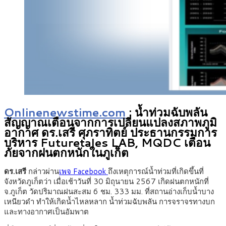
Onlinenewstime.com
: น้ำท่วมฉับพลัน
สัญญาณเตือนจากการเปลี่ยนแปลงสภาพภูมิ
อากาศ ดร.เสรี ศุภราทิตย์ ประธานกรรมการ
บริหาร Futuretales LAB, MQDC เตือน
ภัยจากฝนตกหนักในภูเก็ต
ดร.เสรี
กล่าวผ่าน
เพจ Facebook
ถึงเหตุการณ์น้ำท่วมที่เกิดขึ้นที่
จังหวัดภูเก็ตว่า เมื่อเช้าวันที่ 30 มิถุนายน 2567 เกิดฝนตกหนักที่
จ.ภูเก็ต วัดปริมาณฝนสะสม 6 ชม. 333 มม. ที่สถานอ่างเก็บน้ำบาง
เหนียวดำ ทำให้เกิดน้ำไหลหลาก น้ำท่วมฉับพลัน การจราจรทางบก
และทางอากาศเป็นอัมพาต