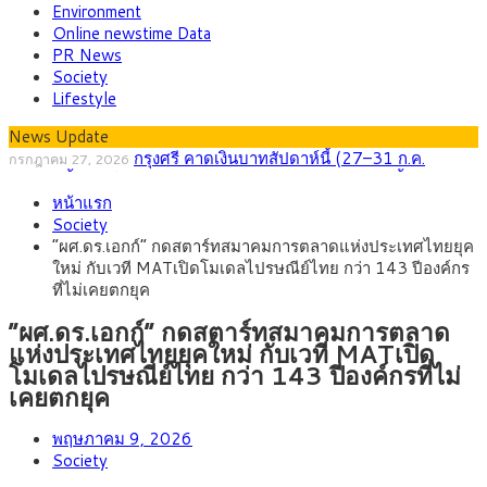
Environment
Online newstime Data
PR News
Society
Lifestyle
News Update
กรุงศรี คาดเงินบาทสัปดาห์นี้ (27–31 ก.ค.
กรกฎาคม 27, 2026
2569) ซื้อขายในกรอบ 33.40-34.00 มองเฟดคงดอกเบี้ย
ครม.ไฟเขียวหลักการ ร่าง พ.ร.ฎ. เปิดทาง รฟม.เดิน
สิงหาคม 5, 2026
หน้าแรก
หน้ารถไฟฟ้าสงขลา โมโนเรล 12.54 กม. เชื่อมเมืองหาดใหญ่
สธ.ชี้ รพ.รัฐแบกรับผู้ป่วยบัตรทอง 87% แต่ได้งบราย
สิงหาคม 4, 2026
Society
หัวเพียง 2,618 บาท เสนอทบทวนจัดสรรงบให้สอดคล้องภาระงาน
กรุงศรี คาดเงินบาทสัปดาห์นี้ซื้อขายในกรอบ
สิงหาคม 3, 2026
“ผศ.ดร.เอกก์” กดสตาร์ทสมาคมการตลาดแห่งประเทศไทยยุค
จริง
33.00-33.60 ติดตามข้อมูลจ้างงานสหรัฐฯ
“เอกนิติ” เปิดเครื่องยนต์เศรษฐกิจใหม่ของไทย เดิน
สิงหาคม 1, 2026
ใหม่ กับเวที MATเปิดโมเดลไปรษณีย์ไทย กว่า 143 ปีองค์กร
หน้า 5 ยุทธศาสตร์ รื้อโครงสร้างเศรษฐกิจ ดันไทยโตเต็มศักยภาพ
ภัยเงียบใกล้ตัวเด็ก LSD “แสตมป์เมา” ยาเสพติด
กรกฎาคม 27, 2026
ที่ไม่เคยตกยุค
ลายการ์ตูน กรมศุลกากร เตือนผู้ปกครองเฝ้าระวัง หลังยึดล็อตใหญ่
จากเยอรมนี
“ผศ.ดร.เอกก์” กดสตาร์ทสมาคมการตลาด
แห่งประเทศไทยยุคใหม่ กับเวที MATเปิด
โมเดลไปรษณีย์ไทย กว่า 143 ปีองค์กรที่ไม่
เคยตกยุค
พฤษภาคม 9, 2026
Society