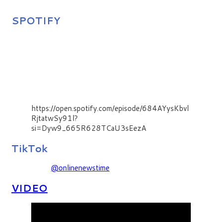
SPOTIFY
https://open.spotify.com/episode/684AYysKbvl
RjtatwSy91l?
si=Dyw9_665R628TCaU3sEezA
TikTok
@onlinenewstime
VIDEO