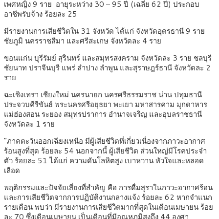
เพศหญิง 9 ราย อายุระหว่าง 30 – 95 ปี (เฉลี่ย 62 ปี) ประกอบ
อาชีพรับจ้าง ร้อยละ 25
มีรายงานการเสียชีวิตใน 31 จังหวัด ได้แก่ จังหวัดอุดรธานี 9 ราย
ชัยภูมิ นครราชสีมา และศรีสะเกษ จังหวัดละ 4 ราย
ขอนแก่น บุรีรัมย์ สุรินทร์ และสมุทรสงคราม จังหวัดละ 3 ราย ชลบุรี
ชัยนาท ปราจีนบุรี แพร่ ลำปาง ลำพูน และสุราษฎร์ธานี จังหวัดละ 2
ราย
ฉะเชิงเทรา เชียงใหม่ นครนายก นครศรีธรรมราช น่าน ปทุมธานี
ประจวบคีรีขันธ์ พระนครศรีอยุธยา พะเยา มหาสารคาม มุกดาหาร
แม่ฮ่องสอน ระยอง สมุทรปราการ อำนาจเจริญ และอุบลราชธานี
จังหวัดละ 1 ราย
“ภาคตะวันออกเฉียงเหนือ มีผู้เสียชีวิตที่เกี่ยวเนื่องจากภาวะอากาศ
ร้อนสูงที่สุด ร้อยละ 54 นอกจากนี้ ผู้เสียชีวิต ส่วนใหญ่มีโรคประจำ
ตัว ร้อยละ 51 ได้แก่ ความดันโลหิตสูง เบาหวาน หัวใจและหลอด
เลือด
พฤติกรรมและปัจจัยเสี่ยงที่สำคัญ คือ การดื่มสุราในภาวะอากาศร้อน
และการเสียชีวิตจากการปฏิบัติงานกลางแจ้ง ร้อยละ 62 หากจำแนก
รายเดือน พบว่า มีรายงานการเสียชีวิตมากที่สุดในเดือนเมษายน ร้อย
ละ 70 ซึ่งเดือนเมษายน เป็นเดือนที่มีอุณหภูมิสูงถึง 44 องศา