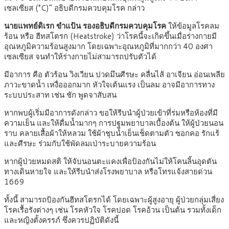
เซลเซียส (°C)” อธิบดีกรมควบคุมโรค กล่าว
นายแพทย์ดิเรก ขำแป้น รองอธิบดีกรมควบคุมโรค
ให้ข้อมูลโรคลม
ร้อน หรือ ฮีทสโตรก (Heatstroke) ว่าโรคนี้จะเกิดขึ้นเมื่อร่างกายมี
อุณหภูมิความร้อนสูงมาก โดยเฉพาะอุณหภูมิที่มากกว่า 40 องศา
เซลเซียส จนทำให้ร่างกายไม่สามารถปรับตัวได้
มีอาการ คือ ตัวร้อน วิงเวียน ปวดมึนศีรษะ คลื่นไส้ อาเจียน อ่อนเพลีย
ภาวะขาดน้ำ เหงื่อออกมาก หัวใจเต้นแรง เป็นลม อาจมีอาการทาง
ระบบประสาท เช่น ชัก พูดจาสับสน
หากพบผู้เริ่มมีอาการดังกล่าว ขอให้รีบนำผู้ป่วยเข้าที่ร่มหรือห้องที่มี
ความเย็น และให้ดื่มน้ำมากๆ การปฐมพยาบาลเบื้องต้น ให้ผู้ป่วยนอน
ราบ คลายเสื้อผ้าให้หลวม ใช้ผ้าชุบน้ำเย็นเช็ดตามตัว ซอกคอ รักแร้
และศีรษะ ร่วมกับใช้พัดลมเป่าระบายความร้อน
หากผู้ป่วยหมดสติ ให้จับนอนตะแคงเพื่อป้องกันไม่ให้โคนลิ้นอุดตัน
ทางเดินหายใจ และให้รีบนำส่งโรงพยาบาล หรือโทรแจ้งสายด่วน
1669
ทั้งนี้ สามารถป้องกันฮีทสโตรกได้ โดยเฉพาะผู้สูงอายุ ผู้ป่วยกลุ่มเสี่ยง
โรคเรื้อรังต่างๆ เช่น โรคหัวใจ โรคปอด โรคอ้วน เป็นต้น รวมทั้งเด็ก
และหญิงตั้งครรภ์ ซึ่งควรปฏิบัติดังนี้