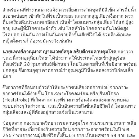
สำหรับคนที่ทำงานกลางแจ้ง ควรเลี่ยงการสวมชุดที่มีสีเข้ม ควรดื่มน้ำ
สะอาดบ่อยๆ เข้าพักในที่ร่มเป็นระยะ และหากสูญเสียเหงื่อมาก ควร
ดื่มเครื่องดื่มประเภทเกลือแร่ เน้นย้ำโดยเฉพาะกลุ่มเสี่ยง ได้แก่ ผู้สูง
อายุ และผู้ที่มีโรคประจำตัว เช่น โรคหัวใจ โรคความดันโลหิตสูง
โรคปอด เป็นต้น อาจเป็นอันตรายถึงขั้นเสียชีวิตได้ รวมถึงเด็กและ
หญิงตั้งครรภ์ ต้องระมัดระวังเช่นกัน
นายแพทย์ภาณุมาศ ญาณเวทย์สกุล อธิบดีกรมควบคุมโรค
กล่าวว่า
ขณะนี้กรมอุตุนิยมวิทยาได้ประกาศให้ประเทศไทยเข้าสู่ฤดูร้อน
ตั้งแต่วันที่ 28 กุมภาพันธ์ที่ผ่านมา โดยในหลายพื้นที่เริ่มมีอากาศร้อน
ปกคลุม ซึ่งกรมอุตุฯ คาดการณ์ว่าอุณหภูมิปีนี้จะลดลงกว่าปีก่อนเล็ก
น้อย
ซึ่งอากาศที่ร้อนอบอ้าวทำให้ประชาชนเสี่ยงต่อการป่วย จากภาวะ
อากาศร้อนได้ง่ายขึ้น โดยเฉพาะโรคลมร้อน หรือ ฮีทสโตรก
(Heatstroke) ที่เกิดจากภาวะที่ร่างกายร้อนจัดจนส่งผลกระทบต่อ
ระบบต่างๆ ในร่างกาย และเป็นอันตรายถึงขั้นเสียชีวิตได้ โดยเฉพาะ
กลุ่มเสี่ยงและผู้ที่ต้องอยู่กลางแจ้งเป็นเวลานาน
ข้อมูลจาก กองระบาดวิทยา กรมควบคุมโรค รวบรวมรายงานการเสีย
ชีวิตที่อาจจะเกี่ยวข้องกับความร้อน จากภาวะอากาศร้อนในปี พ.ศ.
2567 พบรายงานผู้เสียชีวิตทั้งสิ้น 63 ราย เป็นเพศชาย 54 ราย และ