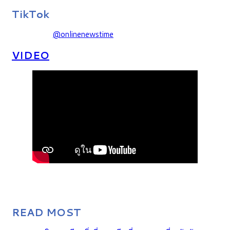
TikTok
@onlinenewstime
VIDEO
READ MOST