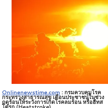
Onlinenewstime.com
: กรมควบคุมโรค
กระทรวงสาธารณสุข เตือนประชาชนในช่วง
ฤดูร้อนให้ระวังการเกิดโรคลมร้อน หรือฮีทส
โตรก (Heatstroke)