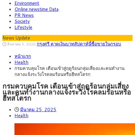
Environment
Online newstime Data
PR News
Society
Lifestyle
กรุงศรี คาดเงินบาทสัปดาห์นี้ซื้อขายในกรอบ
News Update
สิงหาคม 3, 2026
33.00-33.60 ติดตามข้อมูลจ้างงานสหรัฐฯ
“เอกนิติ” เปิดเครื่องยนต์เศรษฐกิจใหม่ของไทย
สิงหาคม 1, 2026
เดินหน้า 5 ยุทธศาสตร์ รื้อโครงสร้างเศรษฐกิจ ดันไทยโตเต็ม
ภัยเงียบใกล้ตัวเด็ก LSD “แสตมป์เมา” ยาเสพ
กรกฎาคม 27, 2026
หน้าแรก
ศักยภาพ
ติดลายการ์ตูน กรมศุลกากร เตือนผู้ปกครองเฝ้าระวัง หลังยึดล็อต
กรุงศรี คาดเงินบาทสัปดาห์นี้ (27–31 ก.ค.
กรกฎาคม 27, 2026
Health
ใหญ่จากเยอรมนี
2569) ซื้อขายในกรอบ 33.40-34.00 มองเฟดคงดอกเบี้ย
ครม.ไฟเขียวหลักการ ร่าง พ.ร.ฎ. เปิดทาง รฟม.เดิน
สิงหาคม 5, 2026
กรมควบคุมโรค เตือนเข้าสู่ฤดูร้อนกลุ่มเสี่ยงและคนทำงาน
หน้ารถไฟฟ้าสงขลา โมโนเรล 12.54 กม. เชื่อมเมืองหาดใหญ่
สธ.ชี้ รพ.รัฐแบกรับผู้ป่วยบัตรทอง 87% แต่ได้งบ
สิงหาคม 4, 2026
กลางแจ้งระวังโรคลมร้อนหรือฮีทสโตรก
รายหัวเพียง 2,618 บาท เสนอทบทวนจัดสรรงบให้สอดคล้องภาระ
กรุงศรี คาดเงินบาทสัปดาห์นี้ซื้อขายในกรอบ
สิงหาคม 3, 2026
งานจริง
33.00-33.60 ติดตามข้อมูลจ้างงานสหรัฐฯ
กรมควบคุมโรค เตือนเข้าสู่ฤดูร้อนกลุ่มเสี่ยง
และคนทำงานกลางแจ้งระวังโรคลมร้อนหรือ
ฮีทสโตรก
มีนาคม 25, 2025
Health