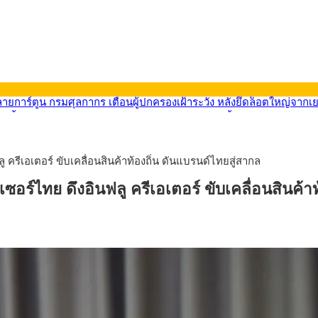
569) ซื้อขายในกรอบ 33.40-34.00 มองเฟดคงดอกเบี้ย
นหน้ารถไฟฟ้าสงขลา โมโนเรล 12.54 กม. เชื่อมเมืองหาดใหญ่
บรายหัวเพียง 2,618 บาท เสนอทบทวนจัดสรรงบให้สอดคล้องภาระงานจริง
0-33.60 ติดตามข้อมูลจ้างงานสหรัฐฯ
รีเอเตอร์ ขับเคลื่อนสินค้าท้องถิ่น ดันแบรนด์ไทยสู่สากล
นหน้า 5 ยุทธศาสตร์ รื้อโครงสร้างเศรษฐกิจ ดันไทยโตเต็มศักยภาพ
ลายการ์ตูน กรมศุลกากร เตือนผู้ปกครองเฝ้าระวัง หลังยึดล็อตใหญ่จากเ
์ไทย ดึงอินฟลู ครีเอเตอร์ ขับเคลื่อนสินค้าท