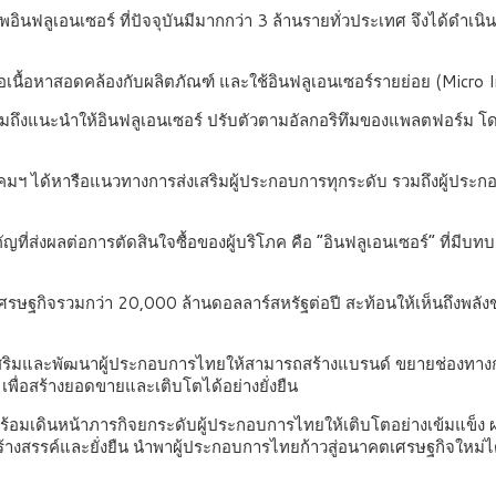
นฟลูเอนเซอร์ ที่ปัจจุบันมีมากกว่า 3 ล้านรายทั่วประเทศ จึงได้ดำเนิน
นื้อหาสอดคล้องกับผลิตภัณฑ์ และใช้อินฟลูเอนเซอร์รายย่อย (Micro I
ุด รวมถึงแนะนำให้อินฟลูเอนเซอร์ ปรับตัวตามอัลกอริทึมของแพลตฟอร์ม โ
ได้หารือแนวทางการส่งเสริมผู้ประกอบการทุกระดับ รวมถึงผู้ประกอบ
ญที่ส่งผลต่อการตัดสินใจซื้อของผู้บริโภค คือ “อินฟลูเอนเซอร์” ที่มี
งเศรษฐกิจรวมกว่า 20,000 ล้านดอลลาร์สหรัฐต่อปี สะท้อนให้เห็นถึงพลั
่งเสริมและพัฒนาผู้ประกอบการไทยให้สามารถสร้างแบรนด์ ขยายช่องท
เพื่อสร้างยอดขายและเติบโตได้อย่างยั่งยืน
ี่พร้อมเดินหน้าภารกิจยกระดับผู้ประกอบการไทยให้เติบโตอย่างเข้มแข็
งสร้างสรรค์และยั่งยืน นำพาผู้ประกอบการไทยก้าวสู่อนาคตเศรษฐกิจใหม่ไ