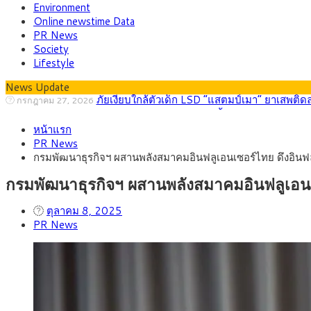
Environment
Online newstime Data
PR News
Society
Lifestyle
News Update
กรุงศรี คาดเงินบาทสัปดาห์นี้ (27–31 ก.ค. 2
กรกฎาคม 27, 2026
ครม.ไฟเขียวหลักการ ร่าง พ.ร.ฎ. เปิดทาง รฟม.เดิ
สิงหาคม 5, 2026
หน้าแรก
สธ.ชี้ รพ.รัฐแบกรับผู้ป่วยบัตรทอง 87% แต่ได้ง
สิงหาคม 4, 2026
PR News
กรุงศรี คาดเงินบาทสัปดาห์นี้ซื้อขายในกรอบ 33.0
สิงหาคม 3, 2026
กรมพัฒนาธุรกิจฯ ผสานพลังสมาคมอินฟลูเอนเซอร์ไทย ดึงอินฟลู ค
“เอกนิติ” เปิดเครื่องยนต์เศรษฐกิจใหม่ของไทย เดิ
สิงหาคม 1, 2026
ภัยเงียบใกล้ตัวเด็ก LSD “แสตมป์เมา” ยาเสพติด
กรกฎาคม 27, 2026
กรมพัฒนาธุรกิจฯ ผสานพลังสมาคมอินฟลูเอนเซอร
ตุลาคม 8, 2025
PR News