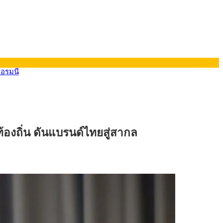
ยอรมนี
้องถิ่น ดันแบรนด์ไทยสู่สากล