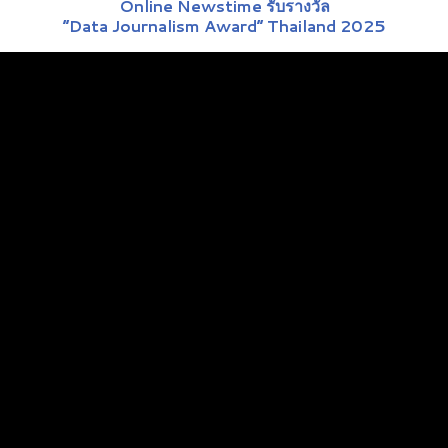
Online Newstime รับรางวัล
“Data Journalism Award” Thailand 2025