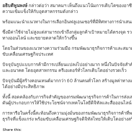
อธิบดีพูนพงษ์
กล่าวต่อว่า สมาคมฯ เห็นถึงแนวโน้มการเติบโตของอาชีพอิ
ความเข้มแข็งให้กับอุตสาหกรรมดังกล่าว
พร้อมแนะนำแนวทางในการเลือกอินฟลูเอนเซอร์ที่มีทิศทางการนำเสนอเ
ซึ่งมีค่าใช้จ่ายไม่สูงแต่สามารถเข้าถึงกลุ่มลูกค้าเป้าหมายได้ตรงจ
ทางออนไลน์ และขยายตลาดให้กว้างขึ้น
โดยในส่วนของแนวทางความร่วมมือ กรมพัฒนาธุรกิจการค้าและสมาคมฯ 
ขับเคลื่อนเศรษฐกิจประเทศ
ปัจจุบันรูปแบบการค้ามีการเปลี่ยนแปลงไปอย่างมาก หนึ่งในปัจจัยสำคั
และอนาคต โดยอุตสาหกรรม ครีเอเตอร์ทั่วโลกเติบโตอย่างรวดเร็ว
ปัจจุบันมีผู้สร้างคอนเทนต์มากกว่า 60 ล้านคนทั่วโลก สร้างมูลค่าทา
ได้อย่างมีประสิทธิภาพ
ทั้งนี้ สอดคล้องกับภารกิจสำคัญของกรมพัฒนาธุรกิจการค้าในการส
ดันผู้ประกอบการให้ใช้ประโยชน์จากเทคโนโลยีดิจิทัลและสื่อออนไลน์ 
การหารือในครั้งนี้สะท้อนถึงความมุ่งมั่นของกรมพัฒนาธุรกิจการค้าท
ธุรกิจที่แข็งแกร่ง พร้อมขับเคลื่อนเศรษฐกิจดิจิทัลไทยให้เติบโตอย่า
Share this: