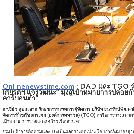
Onlinenewstime.com
: DAD และ TGO ร่วม
เกียรติฯ แจ้งวัฒนะ” มุ่งสู่เป้าหมายการปล่อย
คาร์บอนต่ำ”
ดร.ธีธัช สุขสะอาด รักษาการกรรมการผู้จัดการ บริษัท ธนารักษ์พั
จัดการก๊าซเรือนกระจก (องค์การมหาชน) (TGO)
หารือการวางแนวทาง
เป้าหมาย การวางแผนลดก๊าซเรือนกระจก
รวมไปถึงการติดตามและประเมินผลอย่างต่อเนื่อง โดยอ้างอิงมาตร