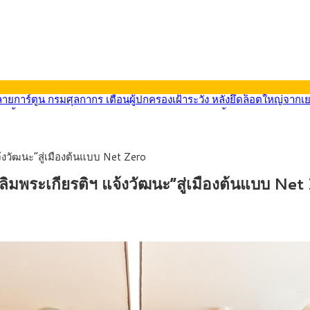
569) ซื้อขายในกรอบ 33.40-34.00 มองเฟดคงดอกเบี้ย
นหน้ารถไฟฟ้าสงขลา โมโนเรล 12.54 กม. เชื่อมเมืองหาดใหญ่
บรายหัวเพียง 2,618 บาท เสนอทบทวนจัดสรรงบให้สอดคล้องภาระงานจริง
0-33.60 ติดตามข้อมูลจ้างงานสหรัฐฯ
้งวัฒนะ”สู่เมืองต้นแบบ Net Zero
นหน้า 5 ยุทธศาสตร์ รื้อโครงสร้างเศรษฐกิจ ดันไทยโตเต็มศักยภาพ
ลายการ์ตูน กรมศุลกากร เตือนผู้ปกครองเฝ้าระวัง หลังยึดล็อตใหญ่จากเ
ิมพระเกียรติฯ แจ้งวัฒนะ”สู่เมืองต้นแบบ Net