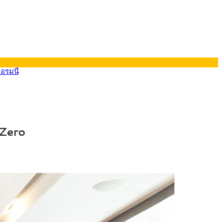
ยอรมนี
 Zero