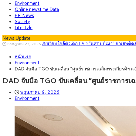
Environment
Online newstime Data
PR News
Society
Lifestyle
News Update
กรุงศรี คาดเงินบาทสัปดาห์นี้ (27–31 ก.ค. 2
กรกฎาคม 27, 2026
ครม.ไฟเขียวหลักการ ร่าง พ.ร.ฎ. เปิดทาง รฟม.เดิ
สิงหาคม 5, 2026
หน้าแรก
สธ.ชี้ รพ.รัฐแบกรับผู้ป่วยบัตรทอง 87% แต่ได้ง
สิงหาคม 4, 2026
Environment
กรุงศรี คาดเงินบาทสัปดาห์นี้ซื้อขายในกรอบ 33.0
สิงหาคม 3, 2026
DAD จับมือ TGO ขับเคลื่อน “ศูนย์ราชการเฉลิมพระเกียรติฯ แจ
“เอกนิติ” เปิดเครื่องยนต์เศรษฐกิจใหม่ของไทย เดิ
สิงหาคม 1, 2026
ภัยเงียบใกล้ตัวเด็ก LSD “แสตมป์เมา” ยาเสพติด
กรกฎาคม 27, 2026
DAD จับมือ TGO ขับเคลื่อน “ศูนย์ราชการเฉล
พฤษภาคม 9, 2026
Environment