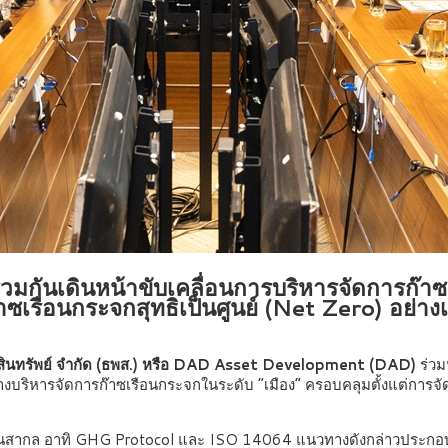
กันเดินหน้าขับเคลื่อนการบริหารจัดการก๊าซเ
ก๊าซเรือนกระจกสุทธิเป็นศูนย์ (Net Zero) อย่
ฒนาสินทรัพย์ จำกัด (ธพส.) หรือ DAD Asset Development (DAD)
ร่วม
บริหารจัดการก๊าซเรือนกระจกในระดับ “เมือง” ครอบคลุมตั้งแต่การจ
ฐานสากล อาทิ GHG Protocol และ ISO 14064 แนวทางดังกล่าวประกอบ