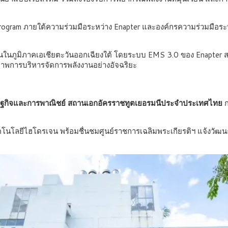
 Program ภายใต้ความร่วมมือระหว่าง Enapter และองค์กรความร่วมมือร
นในภูมิภาคเอเชียตะวันออกเฉียงใต้ โดยระบบ EMS 3.0 ของ Enapter
ิภาพการบริหารจัดการพลังงานอย่างอัจฉริยะ
รษฐกิจและการพาณิชย์ สถานเอกอัครราชทูตเยอรมนีประจำประเทศไทย
ก
โลยีไฮโดรเจน พร้อมชื่นชมศูนย์ราชการเฉลิมพระเกียรติฯ แจ้งวัฒนะ