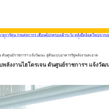
569) ซื้อขายในกรอบ 33.40-34.00 มองเฟดคงดอกเบี้ย
นหน้ารถไฟฟ้าสงขลา โมโนเรล 12.54 กม. เชื่อมเมืองหาดใหญ่
บรายหัวเพียง 2,618 บาท เสนอทบทวนจัดสรรงบให้สอดคล้องภาระงานจริง
0-33.60 ติดตามข้อมูลจ้างงานสหรัฐฯ
ดันศูนย์ราชการฯ แจ้งวัฒนะ สู่ต้นแบบอาคารรัฐพลังงานสะอาด
นหน้า 5 ยุทธศาสตร์ รื้อโครงสร้างเศรษฐกิจ ดันไทยโตเต็มศักยภาพ
ลายการ์ตูน กรมศุลกากร เตือนผู้ปกครองเฝ้าระวัง หลังยึดล็อตใหญ่จากเ
พลังงานไฮโดรเจน ดันศูนย์ราชการฯ แจ้งวัฒน