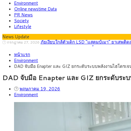
Environment
Online newstime Data
PR News
Society
Lifestyle
News Update
กรุงศรี คาดเงินบาทสัปดาห์นี้ (27–31 ก.ค. 2
กรกฎาคม 27, 2026
ครม.ไฟเขียวหลักการ ร่าง พ.ร.ฎ. เปิดทาง รฟม.เดิ
สิงหาคม 5, 2026
หน้าแรก
สธ.ชี้ รพ.รัฐแบกรับผู้ป่วยบัตรทอง 87% แต่ได้ง
สิงหาคม 4, 2026
Environment
กรุงศรี คาดเงินบาทสัปดาห์นี้ซื้อขายในกรอบ 33.0
สิงหาคม 3, 2026
DAD จับมือ Enapter และ GIZ ยกระดับระบบพลังงานไฮโดรเจน 
“เอกนิติ” เปิดเครื่องยนต์เศรษฐกิจใหม่ของไทย เดิ
สิงหาคม 1, 2026
ภัยเงียบใกล้ตัวเด็ก LSD “แสตมป์เมา” ยาเสพติด
กรกฎาคม 27, 2026
DAD จับมือ Enapter และ GIZ ยกระดับระบบ
พฤษภาคม 19, 2026
Environment