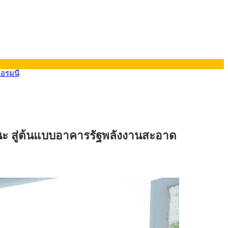
ยอรมนี
ะ สู่ต้นแบบอาคารรัฐพลังงานสะอาด