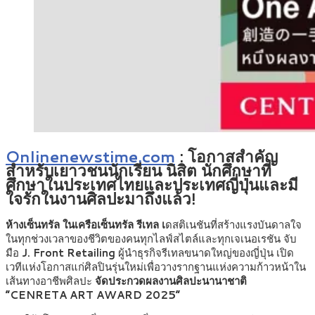
Onlinenewstime.com
:
โอกาสสำคัญ
สำหรับเยาวชนนักเรียน นิสิต นักศึกษาที่
ศึกษาในประเทศไทยและประเทศญี่ปุ่นและมี
ใจรักในงานศิลปะมาถึงแล้ว!
ห้างเซ็นทรัล ในเครือเซ็นทรัล รีเทล เ
ดสติเนชันที่สร้างแรงบันดาลใจ
ในทุกช่วงเวลาของชีวิตของคนทุกไลฟ์สไตล์และทุกเจเนอเรชัน จับ
มือ
J. Front Retailing
ผู้นำธุรกิจรีเทลขนาดใหญ่ของญี่ปุ่น เปิด
เวทีแห่งโอกาสแก่ศิลปินรุ่นใหม่เพื่อวางรากฐานแห่งความก้าวหน้าใน
เส้นทางอาชีพศิลปะ
จัดประกวดผลงานศิลปะนานาชาติ
“CENRETA ART AWARD 2025”