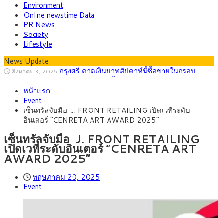
Environment
Online newstime Data
PR News
Society
Lifestyle
News Update
กรุงศรี คาดเงินบาทสัปดาห์นี้ซื้อขายในกรอบ
สิงหาคม 3, 2026
33.00-33.60 ติดตามข้อมูลจ้างงานสหรัฐฯ
พาณิชย์ ร่วมลงพื้นที่ห้วยขวาง ลุยตรวจโรงแรม
สิงหาคม 10, 2026
หน้าแรก
ปล่อยเช่ารายวัน ร้านอาหารและเครื่องดื่ม ซาลอน พบต่างด้าวผิด
กรุงศรีคาดเงินบาทสัปดาห์นี้ซื้อขายในกรอบ
สิงหาคม 10, 2026
Event
กฎหมายเข้าข่ายสุ่มเสี่ยงนอมินี
32.80-33.40 ลุ้นเงินเฟ้อสหรัฐฯหลังจ้างงานแผ่ว
บีโอไอขานรับระเบียบใหม่ Data Center เดินหน้า
สิงหาคม 6, 2026
เซ็นทรัลจับมือ J. FRONT RETAILING เปิดเวทีระดับ
ปรับเกณฑ์ คัดเข้มโครงการตอบโจทย์ประเทศ
ครม.ไฟเขียวหลักการ ร่าง พ.ร.ฎ. เปิดทาง รฟม.เดิน
สิงหาคม 5, 2026
อินเตอร์ “CENRETA ART AWARD 2025”
หน้ารถไฟฟ้าสงขลา โมโนเรล 12.54 กม. เชื่อมเมืองหาดใหญ่
สธ.ชี้ รพ.รัฐแบกรับผู้ป่วยบัตรทอง 87% แต่ได้งบ
สิงหาคม 4, 2026
รายหัวเพียง 2,618 บาท เสนอทบทวนจัดสรรงบให้สอดคล้องภาระ
เซ็นทรัลจับมือ J. FRONT RETAILING
งานจริง
เปิดเวทีระดับอินเตอร์ “CENRETA ART
AWARD 2025”
พฤษภาคม 20, 2025
Event