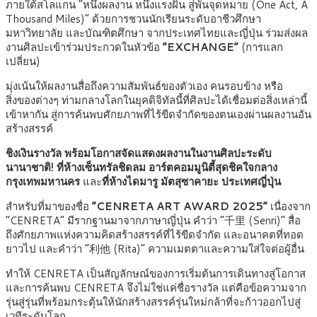
ภายใต้สโลแกน “หนึ่งผลงาน หนึ่งแรงฝัน สู่พันจุดหมาย (One Act, A
Thousand Miles)” ด้วยการชวนนักเรียนระดับอาชีวศึกษา
มหาวิทยาลัย และบัณฑิตศึกษา จากประเทศไทยและญี่ปุ่น ร่วมส่งผล
งานศิลปะเข้าร่วมประกวดในหัวข้อ
“EXCHANGE”
(การแลก
เปลี่ยน)
มุ่งเน้นให้ผลงานสื่อถึงความสัมพันธ์ของตัวเอง คนรอบข้าง หรือ
สิ่งของต่างๆ ท่ามกลางโลกในยุคดิจิทัลนี้ที่ศิลปะได้เชื่อมต่อสิ่งเหล่านี้
เข้าหากัน สู่การค้นพบศักยภาพที่ไร้ขีดจำกัดของตนเองผ่านผลงานอัน
สร้างสรรค์
ชิงเงินรางวัล พร้อมโอกาสจัดแสดงผลงานในงานศิลปะระดับ
นานาชาติ! ที่ห้างเซ็นทรัลชิดลม อาร์ตคอมมูนิตี้สุดชิคใจกลาง
กรุงเทพมหานคร
และ
ที่ห้างไดมารู มัตสุซาคายะ
ประเทศญี่ปุ่น
สำหรับที่มาของชื่อ
“CENRETA ART AWARD 2025”
เนื่องจาก
“CENRETA” มีรากฐานมาจากภาษาญี่ปุ่น คำว่า “千里 (Senri)” สื่อ
ถึงศักยภาพแห่งความคิดสร้างสรรค์ที่ไร้ขีดจำกัด และอนาคตที่ทอด
ยาวไป และคำว่า “利他 (Rita)” ความเมตตาและความใส่ใจต่อผู้อื่น
ทำให้ CENRETA เป็นสัญลักษณ์ของการเริ่มต้นการเดินทางสู่โอกาส
และการค้นพบ CENRETA จึงไม่ใช่แค่ชื่อรางวัล แต่คือข้อความจาก
รุ่นสู่รุ่นที่พร้อมกระตุ้นให้นักสร้างสรรค์รุ่นใหม่กล้าที่จะก้าวออกไปสู่
เวทีระดับโลก