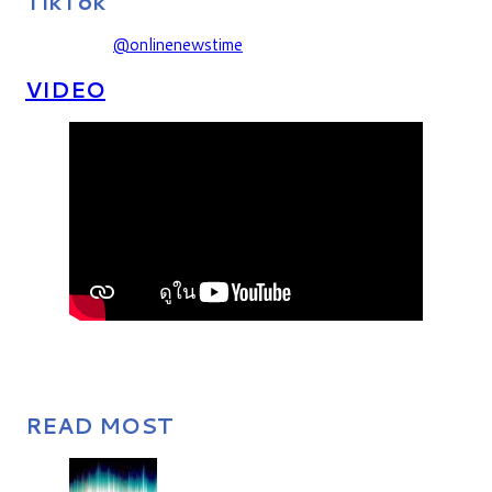
TikTok
@onlinenewstime
VIDEO
READ MOST