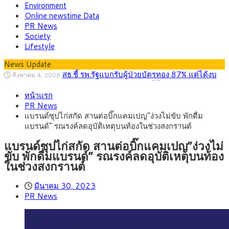
Environment
Online newstime Data
PR News
Society
Lifestyle
News Update
สธ.ชี้ รพ.รัฐแบกรับผู้ป่วยบัตรทอง 87% แต่ได้งบ
สิงหาคม 4, 2026
รายหัวเพียง 2,618 บาท เสนอทบทวนจัดสรรงบให้สอดคล้องภาระ
กรุงศรี คาดเงินบาทสัปดาห์นี้ซื้อขายในกรอบ
สิงหาคม 3, 2026
งานจริง
33.00-33.60 ติดตามข้อมูลจ้างงานสหรัฐฯ
หน้าแรก
“เอกนิติ” เปิดเครื่องยนต์เศรษฐกิจใหม่ของไทย
สิงหาคม 1, 2026
PR News
เดินหน้า 5 ยุทธศาสตร์ รื้อโครงสร้างเศรษฐกิจ ดันไทยโตเต็ม
ภัยเงียบใกล้ตัวเด็ก LSD “แสตมป์เมา” ยาเสพ
กรกฎาคม 27, 2026
แบรนด์ซุปไก่สกัด สานต่อบิ๊กแคมเปญ”ง่วงไม่ขับ พักดื่ม
ศักยภาพ
ติดลายการ์ตูน กรมศุลกากร เตือนผู้ปกครองเฝ้าระวัง หลังยึดล็อต
กรุงศรี คาดเงินบาทสัปดาห์นี้ (27–31 ก.ค.
กรกฎาคม 27, 2026
แบรนด์” รณรงค์ลดอุบัติเหตุบนท้องในช่วงสงกรานต์
ใหญ่จากเยอรมนี
2569) ซื้อขายในกรอบ 33.40-34.00 มองเฟดคงดอกเบี้ย
ครม.ไฟเขียวหลักการ ร่าง พ.ร.ฎ. เปิดทาง รฟม.เดิน
สิงหาคม 5, 2026
หน้ารถไฟฟ้าสงขลา โมโนเรล 12.54 กม. เชื่อมเมืองหาดใหญ่
สธ.ชี้ รพ.รัฐแบกรับผู้ป่วยบัตรทอง 87% แต่ได้งบ
สิงหาคม 4, 2026
แบรนด์ซุปไก่สกัด สานต่อบิ๊กแคมเปญ”ง่วงไม่
รายหัวเพียง 2,618 บาท เสนอทบทวนจัดสรรงบให้สอดคล้องภาระ
ขับ พักดื่มแบรนด์” รณรงค์ลดอุบัติเหตุบนท้อง
งานจริง
ในช่วงสงกรานต์
มีนาคม 30, 2023
PR News