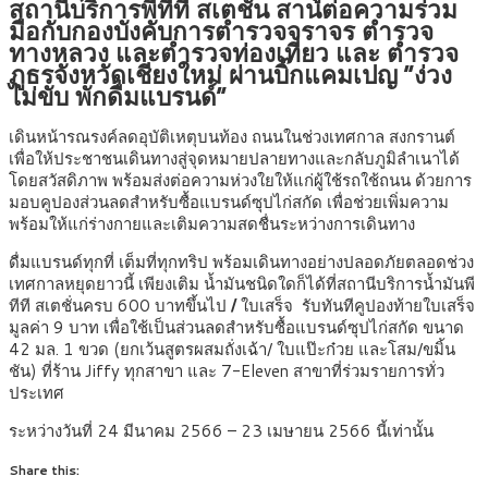
สถานีบริการพีทีที สเตชั่น สานต่อความร่วม
มือกับกองบังคับการตำรวจจราจร ตำรวจ
ทางหลวง และตำรวจท่องเที่ยว และ ตำรวจ
ภูธรจังหวัดเชียงใหม่ ผ่านบิ๊กแคมเปญ “ง่วง
ไม่ขับ พักดื่มแบรนด์”
เดินหน้ารณรงค์ลดอุบัติเหตุบนท้อง ถนนในช่วงเทศกาล สงกรานต์
เพื่อให้ประชาชนเดินทางสู่จุดหมายปลายทางและกลับภูมิลำเนาได้
โดยสวัสดิภาพ พร้อมส่งต่อความห่วงใยให้แก่ผู้ใช้รถใช้ถนน ด้วยการ
มอบคูปองส่วนลดสำหรับซื้อแบรนด์ซุปไก่สกัด เพื่อช่วยเพิ่มความ
พร้อมให้แก่ร่างกายและเติมความสดชื่นระหว่างการเดินทาง
ดื่มแบรนด์ทุกที่ เต็มที่ทุกทริป พร้อมเดินทางอย่างปลอดภัยตลอดช่วง
เทศกาลหยุดยาวนี้ เพียงเติม น้ำมันชนิดใดก็ได้ที่สถานีบริการน้ำมันพี
ทีที สเตชั่นครบ 600 บาทขึ้นไป
/
ใบเสร็จ รับทันทีคูปองท้ายใบเสร็จ
มูลค่า 9 บาท เพื่อใช้เป็นส่วนลดสำหรับซื้อแบรนด์ซุปไก่สกัด ขนาด
42 มล. 1 ขวด (ยกเว้นสูตรผสมถั่งเฉ้า/ ใบแป๊ะก๋วย และโสม/ขมิ้น
ชัน) ที่ร้าน Jiffy ทุกสาขา และ 7-Eleven สาขาที่ร่วมรายการทั่ว
ประเทศ
ระหว่างวันที่ 24 มีนาคม 2566 – 23 เมษายน 2566 นี้เท่านั้น
Share this: