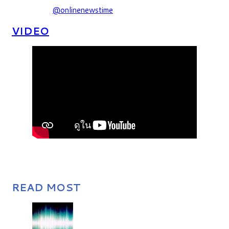
@onlinenewstime
VIDEO
READ MOST