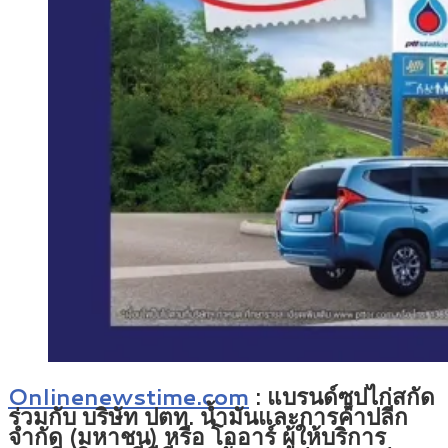
Onlinenewstime.com
: แบรนด์ซุปไก่สกัด
ร่วมกับ บริษัท ปตท. น้ำมันและการค้าปลีก
จำกัด (มหาชน) หรือ โออาร์ ผู้ให้บริการ