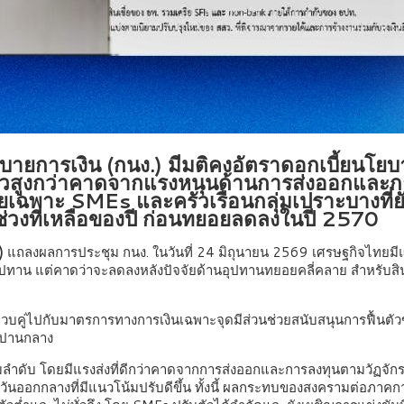
การเงิน (กนง.) มีมติคงอัตราดอกเบี้ยนโยบ
ตัวสูงกว่าคาดจากแรงหนุนด้านการส่งออกและ
 โดยเฉพาะ SMEs และครัวเรือนกลุ่มเปราะบางที
ในช่วงที่เหลือของปี ก่อนทยอยลดลงในปี 2570
)
แถลงผลการประชุม กนง. ในวันที่ 24 มิถุนายน 2569 เศรษฐกิจไทยมีแนว
ด้านอุปทาน แต่คาดว่าจะลดลงหลังปัจจัยด้านอุปทานทยอยคลี่คลาย สำหรั
คู่ไปกับมาตรการทางการเงินเฉพาะจุดมีส่วนช่วยสนับสนุนการฟื้นตัว
ยะปานกลาง
ามลำดับ โดยมีแรงส่งที่ดีกว่าคาดจากการส่งออกและการลงทุนตามวัฏ
กกลางที่มีแนวโน้มปรับดีขึ้น ทั้งนี้ ผลกระทบของสงครามต่อภาคการผ