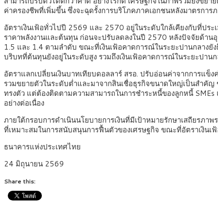
สามารถปรับตัวได้ดีกว่าคาด อย่างไรก็ดี เศรษฐกิจในภาพรวมยังขยายตั
ค่าครองชีพที่เพิ่มขึ้น ซึ่งจะฉุดรั้งการบริโภคภาคเอกชนหลังมาตรการภ
อัตราเงินเฟ้อทั่วไปปี 2569 และ 2570 อยู่ในระดับใกล้เคียงกับที่ประ
ราคาพลังงานและต้นทุน ก่อนจะปรับลดลงในปี 2570 หลังปัจจัยด้านอุปท
1.5 และ 1.4 ตามลำดับ ขณะที่เงินเฟ้อคาดการณ์ในระยะปานกลางยังยึ
บริบทที่ต้นทุนยังอยู่ในระดับสูง รวมถึงเงินเฟ้อคาดการณ์ในระยะปาน
อัตราแลกเปลี่ยนเงินบาทเทียบดอลลาร์ สรอ. ปรับอ่อนค่าจากการแข็ง
รวมขยายตัวในระดับต่ำและมาจากสินเชื่อธุรกิจขนาดใหญ่เป็นสำคัญ ขณะท
ทรงตัว แต่ต้องติดตามความสามารถในการชำระหนี้ของลูกหนี้ SMEs แล
อย่างต่อเนื่อง
ภายใต้กรอบการดำเนินนโยบายการเงินที่มีเป้าหมายรักษาเสถียรภาพราค
ที่เหมาะสมในการสนับสนุนการฟื้นตัวของเศรษฐกิจ ขณะที่อัตราเงินเฟ
ธนาคารแห่งประเทศไทย
24 มิถุนายน 2569
Share this: