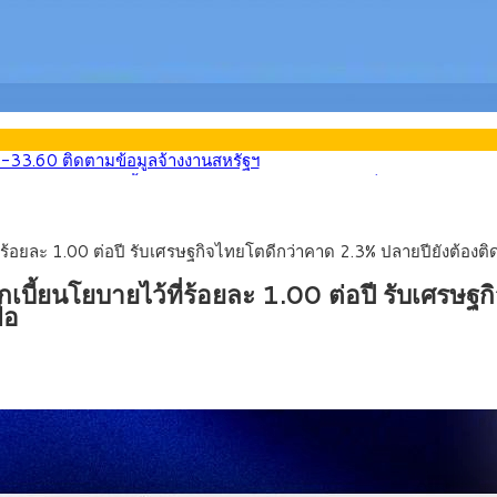
นหน้า 5 ยุทธศาสตร์ รื้อโครงสร้างเศรษฐกิจ ดันไทยโตเต็มศักยภาพ
ลายการ์ตูน กรมศุลกากร เตือนผู้ปกครองเฝ้าระวัง หลังยึดล็อตใหญ่จากเ
569) ซื้อขายในกรอบ 33.40-34.00 มองเฟดคงดอกเบี้ย
นหน้ารถไฟฟ้าสงขลา โมโนเรล 12.54 กม. เชื่อมเมืองหาดใหญ่
่ร้อยละ 1.00 ต่อปี รับเศรษฐกิจไทยโตดีกว่าคาด 2.3% ปลายปียังต้อง
บรายหัวเพียง 2,618 บาท เสนอทบทวนจัดสรรงบให้สอดคล้องภาระงานจริง
0-33.60 ติดตามข้อมูลจ้างงานสหรัฐฯ
บี้ยนโยบายไว้ที่ร้อยละ 1.00 ต่อปี รับเศรษฐ
้อ