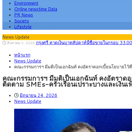
Environment
Online newstime Data
PR News
Society
Lifestyle
News Update
“เอกนิติ” เปิดเครื่องยนต์เศรษฐกิจใหม่ของไทย เดิ
สิงหาคม 1, 2026
ภัยเงียบใกล้ตัวเด็ก LSD “แสตมป์เมา” ยาเสพติด
กรกฎาคม 27, 2026
หน้าแรก
กรุงศรี คาดเงินบาทสัปดาห์นี้ (27–31 ก.ค. 2
กรกฎาคม 27, 2026
News Update
ครม.ไฟเขียวหลักการ ร่าง พ.ร.ฎ. เปิดทาง รฟม.เดิ
สิงหาคม 5, 2026
คณะกรรมการฯ มีมติเป็นเอกฉันท์ คงอัตราดอกเบี้ยนโยบายไว้ที
สธ.ชี้ รพ.รัฐแบกรับผู้ป่วยบัตรทอง 87% แต่ได้ง
สิงหาคม 4, 2026
กรุงศรี คาดเงินบาทสัปดาห์นี้ซื้อขายในกรอบ 33.0
สิงหาคม 3, 2026
คณะกรรมการฯ มีมติเป็นเอกฉันท์ คงอัตราดอกเ
ติดตาม SMEs-ครัวเรือนเปราะบางและเงินเฟ
มิถุนายน 24, 2026
News Update