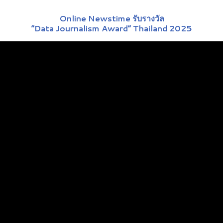
Online Newstime รับรางวัล
“Data Journalism Award” Thailand 2025