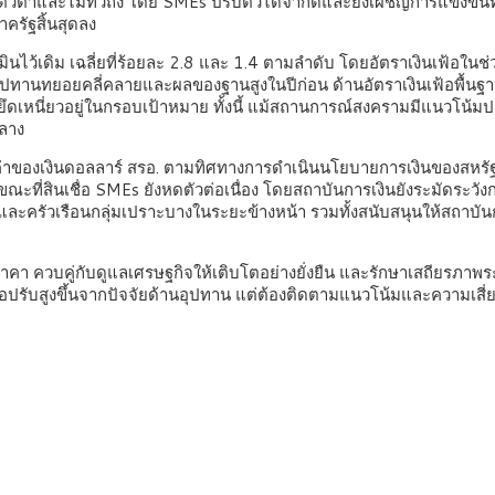
วต่ำและไม่ทั่วถึง โดย SMEs ปรับตัวได้จำกัดและยังเผชิญการแข่งขันท
าครัฐสิ้นสุดลง
เมินไว้เดิม เฉลี่ยที่ร้อยละ 2.8 และ 1.4 ตามลำดับ โดยอัตราเงินเฟ้อใ
านทยอยคลี่คลายและผลของฐานสูงในปีก่อน ด้านอัตราเงินเฟ้อพื้นฐานปี 2
ดเหนี่ยวอยู่ในกรอบเป้าหมาย ทั้งนี้ แม้สถานการณ์สงครามมีแนวโน้มป
กลาง
ค่าของเงินดอลลาร์ สรอ. ตามทิศทางการดำเนินนโยบายการเงินของสหรัฐ
ี่สินเชื่อ SMEs ยังหดตัวต่อเนื่อง โดยสถาบันการเงินยังระมัดระวังการป
ะครัวเรือนกลุ่มเปราะบางในระยะข้างหน้า รวมทั้งสนับสนุนให้สถาบัน
า ควบคู่กับดูแลเศรษฐกิจให้เติบโตอย่างยั่งยืน และรักษาเสถียรภาพร
้อปรับสูงขึ้นจากปัจจัยด้านอุปทาน แต่ต้องติดตามแนวโน้มและความเสี่