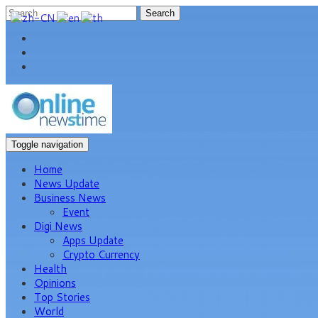
Search
Toggle navigation
Home
News Update
Business News
Event
Digi News
Apps Update
Crypto Currency
Health
Opinions
Top Stories
World