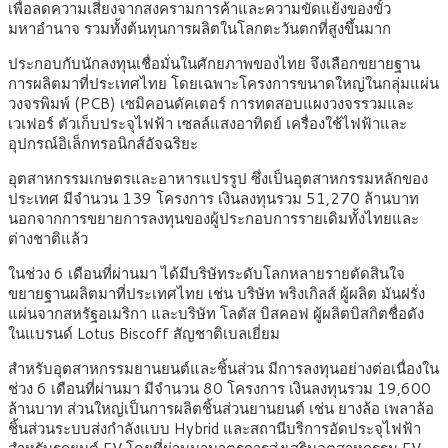
เพื่อลดความเสี่ยงจากสงครามการค้าและความขัดแย้งของขั้ว
มหาอำนาจ รวมทั้งต้นทุนการผลิตในโลกตะวันตกที่สูงขึ้นมาก
ประกอบกับนักลงทุนเชื่อมั่นในศักยภาพของไทย จึงเลือกขยายฐาน
การผลิตมาที่ประเทศไทย โดยเฉพาะโครงการขนาดใหญ่ในกลุ่มแผ่น
วงจรพิมพ์ (PCB) เซมิคอนดัคเตอร์ การทดสอบแผงวงจรรวมและ
เวเฟอร์ ตัวเก็บประจุไฟฟ้า เซลล์แสงอาทิตย์ เครื่องใช้ไฟฟ้าและ
อุปกรณ์อิเล็กทรอนิกส์อัจฉริยะ
อุตสาหกรรมเกษตรและอาหารแปรรูป ซึ่งเป็นอุตสาหกรรมหลักของ
ประเทศ มีจำนวน 139 โครงการ เงินลงทุนรวม 51,270 ล้านบาท
นอกจากการขยายการลงทุนของผู้ประกอบการรายเดิมทั้งไทยและ
ต่างชาติแล้ว
ในช่วง 6 เดือนที่ผ่านมา ได้มีบริษัทระดับโลกหลายรายตัดสินใจ
ขยายฐานผลิตมาที่ประเทศไทย เช่น บริษัท พริงเกิลส์ ผู้ผลิต มันฝรั่ง
แผ่นจากสหรัฐอเมริกา และบริษัท โลตัส บิสคอฟ ผู้ผลิตบิสกิตชื่อดัง
ในแบรนด์ Lotus Biscoff สัญชาติเบลเยี่ยม
สำหรับอุตสาหกรรมยานยนต์และชิ้นส่วน มีการลงทุนอย่างต่อเนื่องใน
ช่วง 6 เดือนที่ผ่านมา มีจำนวน 80 โครงการ เงินลงทุนรวม 19,600
ล้านบาท ส่วนใหญ่เป็นการผลิตชิ้นส่วนยานยนต์ เช่น ยางล้อ เพลาล้อ
ชิ้นส่วนระบบส่งกำลังแบบ Hybrid และสถานีบริการอัดประจุไฟฟ้า