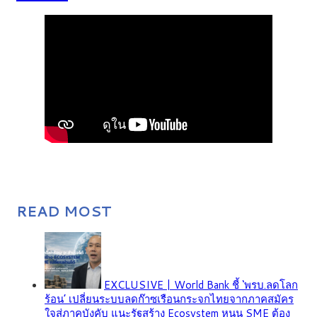
READ MOST
EXCLUSIVE | World Bank ชี้ ‘พรบ.ลดโลก
ร้อน’ เปลี่ยนระบบลดก๊าซเรือนกระจกไทยจากภาคสมัคร
ใจสู่ภาคบังคับ แนะรัฐสร้าง Ecosystem หนุน SME ต้อง