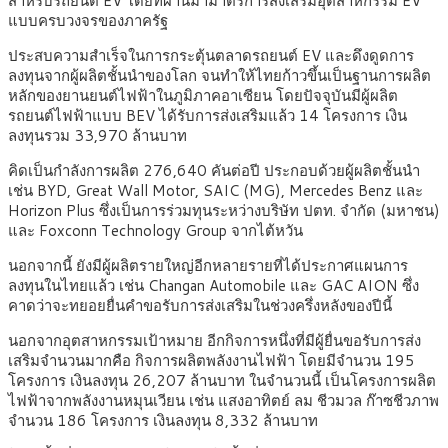
สำหรับรถยนต์ EV โดยที่ผ่านมามาตรการส่งเสริมอุตสาหกรรม EV
แบบครบวงจรของภาครัฐ
ประสบความสำเร็จในการกระตุ้นตลาดรถยนต์ EV และดึงดูดการ
ลงทุนจากผู้ผลิตชั้นนำของโลก จนทำให้ไทยก้าวขึ้นเป็นฐานการผลิต
หลักของยานยนต์ไฟฟ้าในภูมิภาคอาเซียน โดยปัจจุบันมีผู้ผลิต
รถยนต์ไฟฟ้าแบบ BEV ได้รับการส่งเสริมแล้ว 14 โครงการ เงิน
ลงทุนรวม 33,970 ล้านบาท
คิดเป็นกำลังการผลิต 276,640 คันต่อปี ประกอบด้วยผู้ผลิตชั้นนำ
เช่น BYD, Great Wall Motor, SAIC (MG), Mercedes Benz และ
Horizon Plus ซึ่งเป็นการร่วมทุนระหว่างบริษัท ปตท. จำกัด (มหาชน)
และ Foxconn Technology Group จากไต้หวัน
นอกจากนี้ ยังมีผู้ผลิตรายใหญ่อีกหลายรายที่ได้ประกาศแผนการ
ลงทุนในไทยแล้ว เช่น Changan Automobile และ GAC AION ซึ่ง
คาดว่าจะทยอยยื่นคำขอรับการส่งเสริมในช่วงครึ่งหลังของปีนี้
นอกจากอุตสาหกรรมเป้าหมาย อีกกิจการหนึ่งที่มีผู้ยื่นขอรับการส่ง
เสริมจำนวนมากคือ กิจการผลิตพลังงานไฟฟ้า โดยมีจำนวน 195
โครงการ เงินลงทุน 26,207 ล้านบาท ในจำนวนนี้ เป็นโครงการผลิต
ไฟฟ้าจากพลังงานหมุนเวียน เช่น แสงอาทิตย์ ลม ชีวมวล ก๊าซชีวภาพ
จำนวน 186 โครงการ เงินลงทุน 8,332 ล้านบาท