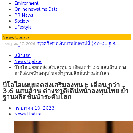
Environment
Online newstime Data
PR News
Society
Lifestyle
News Update
กรุงศรี คาดเงินบาทสัปดาห์นี้ (27–31 ก.ค.
กรกฎาคม 27, 2026
2569) ซื้อขายในกรอบ 33.40-34.00 มองเฟดคงดอกเบี้ย
ครม.ไฟเขียวหลักการ ร่าง พ.ร.ฎ. เปิดทาง รฟม.เดิน
สิงหาคม 5, 2026
หน้าแรก
หน้ารถไฟฟ้าสงขลา โมโนเรล 12.54 กม. เชื่อมเมืองหาดใหญ่
สธ.ชี้ รพ.รัฐแบกรับผู้ป่วยบัตรทอง 87% แต่ได้งบราย
สิงหาคม 4, 2026
News Update
หัวเพียง 2,618 บาท เสนอทบทวนจัดสรรงบให้สอดคล้องภาระงาน
กรุงศรี คาดเงินบาทสัปดาห์นี้ซื้อขายในกรอบ
สิงหาคม 3, 2026
บีโอไอเผยยอดส่งเสริมลงทุน 6 เดือน กว่า 3.6 แสนล้าน ต่าง
จริง
33.00-33.60 ติดตามข้อมูลจ้างงานสหรัฐฯ
“เอกนิติ” เปิดเครื่องยนต์เศรษฐกิจใหม่ของไทย เดิน
สิงหาคม 1, 2026
ชาติเดินหน้าลงทุนไทย ย้ำฐานผลิตชั้นนำระดับโลก
หน้า 5 ยุทธศาสตร์ รื้อโครงสร้างเศรษฐกิจ ดันไทยโตเต็มศักยภาพ
ภัยเงียบใกล้ตัวเด็ก LSD “แสตมป์เมา” ยาเสพติด
กรกฎาคม 27, 2026
ลายการ์ตูน กรมศุลกากร เตือนผู้ปกครองเฝ้าระวัง หลังยึดล็อตใหญ่
บีโอไอเผยยอดส่งเสริมลงทุน 6 เดือน กว่า
จากเยอรมนี
3.6 แสนล้าน ต่างชาติเดินหน้าลงทุนไทย ย้ำ
ฐานผลิตชั้นนำระดับโลก
กรกฎาคม 10, 2023
News Update