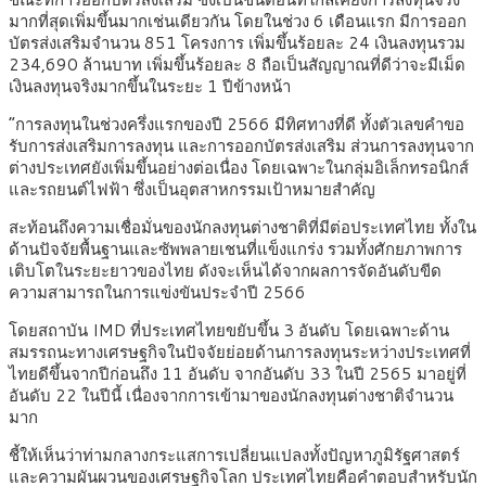
มากที่สุดเพิ่มขึ้นมากเช่นเดียวกัน โดยในช่วง 6 เดือนแรก มีการออก
บัตรส่งเสริมจำนวน 851 โครงการ เพิ่มขึ้นร้อยละ 24 เงินลงทุนรวม
234,690 ล้านบาท เพิ่มขึ้นร้อยละ 8 ถือเป็นสัญญาณที่ดีว่าจะมีเม็ด
เงินลงทุนจริงมากขึ้นในระยะ 1 ปีข้างหน้า
“การลงทุนในช่วงครึ่งแรกของปี 2566 มีทิศทางที่ดี ทั้งตัวเลขคำขอ
รับการส่งเสริมการลงทุน และการออกบัตรส่งเสริม ส่วนการลงทุนจาก
ต่างประเทศยังเพิ่มขึ้นอย่างต่อเนื่อง โดยเฉพาะในกลุ่มอิเล็กทรอนิกส์
และรถยนต์ไฟฟ้า ซึ่งเป็นอุตสาหกรรมเป้าหมายสำคัญ
สะท้อนถึงความเชื่อมั่นของนักลงทุนต่างชาติที่มีต่อประเทศไทย ทั้งใน
ด้านปัจจัยพื้นฐานและซัพพลายเชนที่แข็งแกร่ง รวมทั้งศักยภาพการ
เติบโตในระยะยาวของไทย ดังจะเห็นได้จากผลการจัดอันดับขีด
ความสามารถในการแข่งขันประจำปี 2566
โดยสถาบัน IMD ที่ประเทศไทยขยับขึ้น 3 อันดับ โดยเฉพาะด้าน
สมรรถนะทางเศรษฐกิจในปัจจัยย่อยด้านการลงทุนระหว่างประเทศที่
ไทยดีขึ้นจากปีก่อนถึง 11 อันดับ จากอันดับ 33 ในปี 2565 มาอยู่ที่
อันดับ 22 ในปีนี้ เนื่องจากการเข้ามาของนักลงทุนต่างชาติจำนวน
มาก
ชี้ให้เห็นว่าท่ามกลางกระแสการเปลี่ยนแปลงทั้งปัญหาภูมิรัฐศาสตร์
และความผันผวนของเศรษฐกิจโลก ประเทศไทยคือคำตอบสำหรับนัก