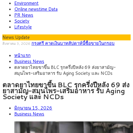
Environment
Online newstime Data
PR News
Society
Lifestyle
News Update
“เอกนิติ” เปิดเครื่องยนต์เศรษฐกิจใหม่ของไทย เดิน
สิงหาคม 1, 2026
หน้า 5 ยุทธศาสตร์ รื้อโครงสร้างเศรษฐกิจ ดันไทยโตเต็มศักยภาพ
ภัยเงียบใกล้ตัวเด็ก LSD “แสตมป์เมา” ยาเสพติด
กรกฎาคม 27, 2026
หน้าแรก
ลายการ์ตูน กรมศุลกากร เตือนผู้ปกครองเฝ้าระวัง หลังยึดล็อตใหญ่
กรุงศรี คาดเงินบาทสัปดาห์นี้ (27–31 ก.ค.
กรกฎาคม 27, 2026
Business News
จากเยอรมนี
2569) ซื้อขายในกรอบ 33.40-34.00 มองเฟดคงดอกเบี้ย
ครม.ไฟเขียวหลักการ ร่าง พ.ร.ฎ. เปิดทาง รฟม.เดิน
สิงหาคม 5, 2026
ตลาดยาไทยขาขึ้น BLC รุกครึ่งปีหลัง 69 ส่งยาสามัญ-
หน้ารถไฟฟ้าสงขลา โมโนเรล 12.54 กม. เชื่อมเมืองหาดใหญ่
สธ.ชี้ รพ.รัฐแบกรับผู้ป่วยบัตรทอง 87% แต่ได้งบราย
สิงหาคม 4, 2026
สมุนไพร-เสริมอาหาร รับ Aging Society และ NCDs
หัวเพียง 2,618 บาท เสนอทบทวนจัดสรรงบให้สอดคล้องภาระงาน
กรุงศรี คาดเงินบาทสัปดาห์นี้ซื้อขายในกรอบ
สิงหาคม 3, 2026
จริง
33.00-33.60 ติดตามข้อมูลจ้างงานสหรัฐฯ
ตลาดยาไทยขาขึ้น BLC รุกครึ่งปีหลัง 69 ส่ง
ยาสามัญ-สมุนไพร-เสริมอาหาร รับ Aging
Society และ NCDs
มิถุนายน 15, 2026
Business News