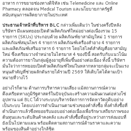
อาหาร การขยายช่องทางดิจิทัล เช่น Telemedicine และ Online
Pharmacy ตลอดจน Medical Tourism และนโยบายภาครัฐที่
สนับสนุนการผลิตยาภายในประเทศ
ประธานเจ้าหน้าที่บริหาร BLC
กล่าวเพิ่มเติมว่า ในช่วงครึ่งปีหลัง
บริษัทฯ มีแผนทยอยเปิดตัวผลิตภัณฑ์ใหม่อย่างต่อเนื่องรวม 15
รายการ (SKUs) ประกอบด้วย ผลิตภัณฑ์ยาสามัญใหม่ 1 รายการ
ผลิตภัณฑ์สมุนไพร 4 รายการ ผลิตภัณฑ์เครื่องสำอาง 4 รายการ
และผลิตภัณฑ์เสริมอาหาร 6 รายการ โดยไฮไลต์สำคัญคือยาสามัญ
ใหม่ ซึ่งเตรียมวางจำหน่ายในไตรมาส 4 ของปีนี้ สอดรับกับแนวโน้ม
ความต้องการยาในกลุ่มผู้สูงอายุที่เพิ่มขึ้นอย่างต่อเนื่อง ทั้งนี้ บริษัทฯ
มั่นใจว่าการทยอยเปิดตัวผลิตภัณฑ์ใหม่ในหลากหลายกลุ่มจะเป็นแรง
หนุนสำคัญที่ช่วยผลักดันรายได้รวมปี 2569 ให้เติบโตได้ตามเป้า
หมายที่วางไว้
อย่างไรก็ตาม ด้านการบริหารความเสี่ยง แม้สถานการณ์ความ
ตึงเครียดทางภูมิรัฐศาสตร์ในปัจจุบันจะสร้างความผันผวนต่อห่วงโซ่
อุปทาน แต่ BLC ได้วางระบบบริหารจัดการการจัดหาวัตถุดิบอย่าง
เป็นระบบ โดยแบ่งการดำเนินงานตามช่วงของคำสั่งซื้อ ทั้งคำสั่งซื้อที่
ดำเนินการแล้วซึ่งทยอยรับมอบอย่างต่อเนื่องเพื่อรักษาเสถียรภาพของ
ต้นทุนและระดับสินค้าคงคลัง และคำสั่งซื้อที่อยู่ระหว่างการส่งมอบที่
ยังเป็นไปตามแผน พร้อมติดตามสถานการณ์ด้านราคาและความ
พร้อมของสินค้าอย่างใกล้ชิด