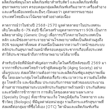
ผลิตภัณฑ์สมุนไพร ผลิตภัณฑ์ยาสำหรับสัตว์ และผลิตภัณฑ์เพื่อ
สุขภาพครบวงจร ครอบคลุมกลุ่มผลิตภัณฑ์เสริมอาหาร เครื่องสำอาง
และเครื่องมือแพทย์และอื่นๆ เปิดเผยว่า อุตสาหกรรมยาของ
ประเทศไทยมีแนวโน้มขยายตัวอย่างต่อเนื่อง
คาดการณ์ว่าในช่วงปี 2568-2570 มูลค่าตลาดยาในประเทศจะ
เติบโตเฉลี่ย 6-7% ต่อปี ซึ่งโครงสร้างอุตสาหกรรมราว 90% เป็นการ
ผลิตยาสามัญ (Generic Drug) เพื่อการบริโภคภายในประเทศเป็น
หลัก และมีช่องทางกระจายยาผ่านโรงพยาบาลคิดเป็นสัดส่วนสูงถึง
80% ของมูลค่าทั้งหมด ส่วนหนึ่งเป็นผลจากความก้าวหน้าของระบบ
หลักประกันสุขภาพถ้วนหน้าที่ครอบคลุมประชากรเกือบทั้งประเทศ
ทำให้ประชาชนเข้าถึงการรักษาพยาบาลได้มากขึ้น
สำหรับปัจจัยที่มีนัยสำคัญต่อการเติบโตในครึ่งปีหลังของปี 2569 มา
จากการที่ประเทศไทยก้าวเข้าสู่สังคมสูงวัย (Aging Society) อย่าง
เต็มรูปแบบ ส่งผลให้ความต้องการยาและผลิตภัณฑ์ดูแลสุขภาพเพิ่ม
ขึ้น โดยเฉพาะกลุ่มโรคไม่ติดต่อเรื้อรัง เช่น เบาหวาน ความดันโลหิต
สูง โรคหัวใจ และข้อเสื่อม ประกอบกับการขยายตัวของงบประมาณ
ด้านสาธารณสุขผ่านระบบหลักประกันสุขภาพถ้วนหน้า ประกันสังคม
และสวัสดิการข้าราชการ การเติบโตของตลาดยาเฉพาะทาง
(Specialty Drugs) ทั้งยารักษามะเร็ง โรคภูมิคุ้มกัน โรคหายาก และ
ชีววัตถุ (Biologics) ที่มีมูลค่าต่อหน่วยสูง รวมถึงกระแสรักสุขภาพที่
ส่งผลดีต่อกลุ่มยาที่ซื้อได้เอง (OTC) วิตามินและผลิตภัณฑ์เสริม