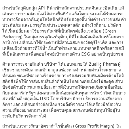
สำหรับวัตถุดิบกลุ่ม API ที่นำเข้าหลักจากประเทศจีนและอินเดีย แม้
เส้นทางการขนส่งจะไม่ได้ผ่านพื้นที่ขัดแย้งโดยตรง แต่ได้รับผลกระ
ทบทางอ้อมจากต้นทุนโลจิสติกส์ที่ปรับตัวสูงขึ้น ทั้งค่าระวางขนส่ง ค่า
ประกันภัย และบรรจุภัณฑ์ประเภทพลาสติก อย่างไรก็ตาม บริษัทฯ
ได้เริ่มเปลี่ยนมาใช้บรรจุภัณฑ์ที่เป็นมิตรต่อสิ่งแวดล้อม (Green
Packaging) ในกลุ่มบรรจุภัณฑ์ทุติยภูมิที่ไม่สัมผัสผลิตภัณฑ์โดยตรง
อาทิ การเปลี่ยนมาใช้กระดาษที่มีส่วนผสมของวัสดุรีไซเคิล และการ
เคลือบผิวด้วยสารที่ใช้น้ำเป็นตัวทำละลายแทนพลาสติกหรือสารเคมี
ที่เป็นอันตราย เพื่อตอบโจทย์เป้าหมายด้าน ESG อย่างเป็นรูปธรรม
ด้านการกระจายสินค้า บริษัทฯ ได้มอบหมายให้ Zuellig Pharma ผู้
เชี่ยวชาญระดับสากลเข้ามาดูแลช่องทางจำหน่ายผ่านโรงพยาบาล
ทั้งหมด ขณะที่ช่องทางร้านขายยาจะจัดส่งร่วมกับพันธมิตรด้านโลจิ
สติกส์ เพื่อให้การส่งมอบสินค้าดำเนินไปอย่างต่อเนื่องไม่สะดุด ส่วน
ปัจจัยด้านอัตราแลกเปลี่ยน การที่เงินบาทมีทิศทางแข็งค่าเมื่อเทียบ
กับดอลลาร์สหรัฐฯ ส่งผลบวกเล็กน้อยต่อต้นทุนการนำเข้าวัตถุดิบบาง
ส่วนที่อ้างอิงสกุลเงิน USD โดยบริษัทฯ มีการบริหารความเสี่ยงจาก
อัตราแลกเปลี่ยนอย่างต่อเนื่อง รวมถึงพิจารณาใช้เครื่องมือป้องกัน
ความเสี่ยงอย่างเหมาะสม เพื่อควบคุมผลกระทบต่อต้นทุนให้อยู่ใน
ระดับที่บริหารจัดการได้
สำหรับแนวทางรักษาอัตรากำไรขั้นต้น (Gross Profit Margin) ใน