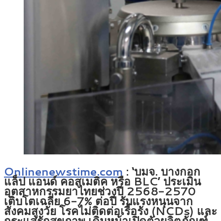
Onlinenewstime.com
:
‘บมจ. บางกอก
แล็ป แอนด์ คอสเมติค หรือ BLC’
ประเมิน
อุตสาหกรรมยาไทยช่วงปี 2568-2570
เติบโตเฉลี่ย 6-7% ต่อปี รับแรงหนุนจาก
สังคมสูงวัย โรคไม่ติดต่อเรื้อรัง (NCDs) และ
กระแสรักสุขภาพ เดินหน้าเปิดตัวผลิตภัณฑ์