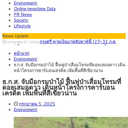
Environment
Online newstime Data
PR News
Society
Lifestyle
News Update
กรุงศรี คาดเงินบาทสัปดาห์นี้ (27–31 ก.ค.
กรกฎาคม 27, 2026
2569) ซื้อขายในกรอบ 33.40-34.00 มองเฟดคงดอกเบี้ย
ครม.ไฟเขียวหลักการ ร่าง พ.ร.ฎ. เปิดทาง รฟม.เดิน
สิงหาคม 5, 2026
หน้าแรก
หน้ารถไฟฟ้าสงขลา โมโนเรล 12.54 กม. เชื่อมเมืองหาดใหญ่
สธ.ชี้ รพ.รัฐแบกรับผู้ป่วยบัตรทอง 87% แต่ได้งบ
สิงหาคม 4, 2026
Environment
รายหัวเพียง 2,618 บาท เสนอทบทวนจัดสรรงบให้สอดคล้องภาระ
กรุงศรี คาดเงินบาทสัปดาห์นี้ซื้อขายในกรอบ
สิงหาคม 3, 2026
ธ.ก.ส. จับมือกรมป่าไม้ ฟื้นฟูป่าเสื่อมโทรมที่ดอยเสมอดาว เดิน
งานจริง
33.00-33.60 ติดตามข้อมูลจ้างงานสหรัฐฯ
“เอกนิติ” เปิดเครื่องยนต์เศรษฐกิจใหม่ของไทย
สิงหาคม 1, 2026
หน้าโครงการคาร์บอนเครดิต เพิ่มพื้นที่สีเขียวน่าน
เดินหน้า 5 ยุทธศาสตร์ รื้อโครงสร้างเศรษฐกิจ ดันไทยโตเต็ม
ภัยเงียบใกล้ตัวเด็ก LSD “แสตมป์เมา” ยาเสพ
กรกฎาคม 27, 2026
ศักยภาพ
ติดลายการ์ตูน กรมศุลกากร เตือนผู้ปกครองเฝ้าระวัง หลังยึดล็อต
ธ.ก.ส. จับมือกรมป่าไม้ ฟื้นฟูป่าเสื่อมโทรมที่
ใหญ่จากเยอรมนี
ดอยเสมอดาว เดินหน้าโครงการคาร์บอน
เครดิต เพิ่มพื้นที่สีเขียวน่าน
กรกฎาคม 5, 2025
Environment