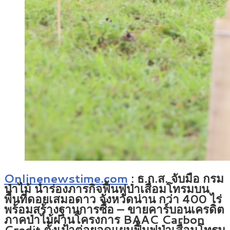
Onlinenewstime.com
:
ธ.ก.ส. จับมือ กรม
ป่าไม้ นำร่องภารกิจฟื้นฟูป่าเสื่อมโทรมบน
พื้นที่ดอยเสมอดาว จังหวัดน่าน กว่า 400 ไร่
พร้อมสร้างฐานการซื้อ – ขายคาร์บอนเครดิต
ภาคป่าไม้ผ่านโครงการ BAAC Carbon
Credit ตั้งเป้าต่อยอดแผนฟื้นฟูป่าเสื่อมโทรม