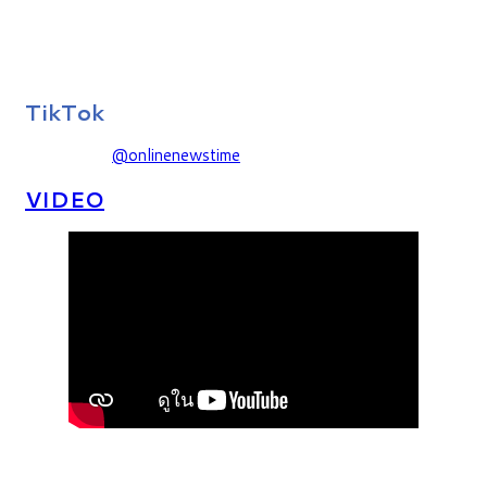
TikTok
@onlinenewstime
VIDEO