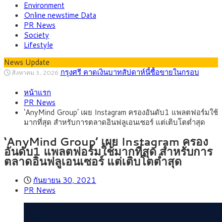
Environment
Online newstime Data
PR News
Society
Lifestyle
กรุงศรี คาดเงินบาทสัปดาห์นี้ซื้อขายในกรอบ
News Update
สิงหาคม 3, 2026
33.00-33.60 ติดตามข้อมูลจ้างงานสหรัฐฯ
“เอกนิติ” เปิดเครื่องยนต์เศรษฐกิจใหม่ของไทย
สิงหาคม 1, 2026
เดินหน้า 5 ยุทธศาสตร์ รื้อโครงสร้างเศรษฐกิจ ดันไทยโตเต็ม
ภัยเงียบใกล้ตัวเด็ก LSD “แสตมป์เมา” ยาเสพ
กรกฎาคม 27, 2026
หน้าแรก
ศักยภาพ
ติดลายการ์ตูน กรมศุลกากร เตือนผู้ปกครองเฝ้าระวัง หลังยึดล็อต
กรุงศรี คาดเงินบาทสัปดาห์นี้ (27–31 ก.ค.
กรกฎาคม 27, 2026
PR News
ใหญ่จากเยอรมนี
2569) ซื้อขายในกรอบ 33.40-34.00 มองเฟดคงดอกเบี้ย
ครม.ไฟเขียวหลักการ ร่าง พ.ร.ฎ. เปิดทาง รฟม.เดิน
สิงหาคม 5, 2026
‘AnyMind Group’ เผย Instagram ครองอันดับ1 แพลตฟอร์มใช้
หน้ารถไฟฟ้าสงขลา โมโนเรล 12.54 กม. เชื่อมเมืองหาดใหญ่
สธ.ชี้ รพ.รัฐแบกรับผู้ป่วยบัตรทอง 87% แต่ได้งบ
สิงหาคม 4, 2026
มากที่สุด สำหรับการตลาดอินฟลูเอนเซอร์ แต่เติบโตต่ำสุด
รายหัวเพียง 2,618 บาท เสนอทบทวนจัดสรรงบให้สอดคล้องภาระ
กรุงศรี คาดเงินบาทสัปดาห์นี้ซื้อขายในกรอบ
สิงหาคม 3, 2026
งานจริง
33.00-33.60 ติดตามข้อมูลจ้างงานสหรัฐฯ
‘AnyMind Group’ เผย Instagram ครอง
อันดับ1 แพลตฟอร์มใช้มากที่สุด สำหรับการ
ตลาดอินฟลูเอนเซอร์ แต่เติบโตต่ำสุด
กันยายน 30, 2021
PR News