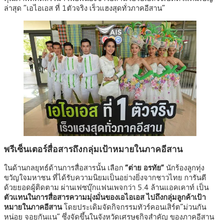
ล่าสุด “เอไอเอส ที่ 1ตัวจริง เร็วแฮงสุดทั่วภาคอีสาน”
พรีเซ็นเตอร์สื่อสารถึงกลุ่มเป้าหมายในภาคอีสาน
ในด้านกลยุทธ์ด้านการสื่อสารนั้น เลือก
“ต่าย อรทัย”
นักร้องลูกทุ่ง
ขวัญใจมหาชน ที่ได้รับความนิยมเป็นอย่างยิ่งจากชาวไทย การันตี
ด้วยยอดผู้ติดตาม ผ่านเฟซบุ๊กแฟนเพจกว่า 5.4 ล้านแอคเคาท์ เป็น
ตัวแทนในการสื่อสารความมุ่งมั่นของเอไอเอส ไปถึงกลุ่มลูกค้าเป้า
หมายในภาคอีสาน
โดยประเดิมจัดกิจกรรมทัวร์คอนเสิร์ต”ม่วนกัน
หน่อย จอยกันแน” ซึ่งจัดขึ้นในจังหวัดเศรษฐกิจสำคัญ ของภาคอีสาน