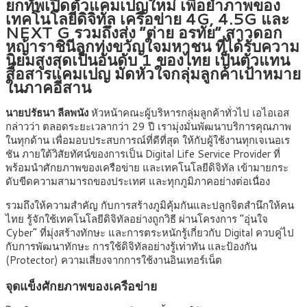
ยกทัพเปิดตัวแคมเปญใหม่ เพื่อย้ำภาพของ
เทคโนโลยีดิจิทัล เครือข่าย 4G, 4.5G และ
NEXT G รวมถึงส่ง “ต่าย อรทัย” สาวดอก
หญ้าราชินีลูกทุ่งขวัญใจมหาชน ที่ได้รับความ
นิยมสูงสุดเป็นอันดับ 1 ของไทย เป็นตัวแทน
สื่อสารแคมเปญ มัดหัวใจกลุ่มลูกค้าเป้าหมาย
ในภาคอีสาน
นายปรัธนา ลีลพนัง
หัวหน้าคณะผู้บริหารกลุ่มลูกค้าทั่วไป เอไอเอส
กล่าวว่า ตลอดระยะเวลากว่า 29 ปี เรามุ่งมั่นพัฒนาบริการคุณภาพ
ในทุกด้าน เพื่อมอบประสบการณ์ที่ดีที่สุด ให้กับผู้ใช้งานทุกเจเนอเร
ชัน ภายใต้วิสัยทัศน์ของการเป็น Digital Life Service Provider ที่
พร้อมนำศักยภาพของเครือข่าย และเทคโนโลยีดิจิทัล เข้ามายกระ
ดับขีดความสามารถของประเทศ และทุกภูมิภาคอย่างต่อเนื่อง
รวมถึงให้ความสำคัญ กับการสร้างภูมิคุ้มกันและปลูกจิตสำนึกให้คน
ไทย รู้จักใช้เทคโนโลยีดิจิทัลอย่างถูกวิธี ผ่านโครงการ “อุ่นใจ
Cyber” ที่มุ่งสร้างทักษะ และการตระหนักรู้เกี่ยวกับ Digital ควบคู่ไป
กับการพัฒนาทักษะ การใช้ดิจิทัลอย่างรู้เท่าทัน และป้องกัน
(Protector) ความเสี่ยงจากการใช้งานอินเทอร์เน็ต
จุดแข็งศักยภาพของเครือข่าย