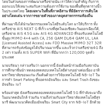
โดยในส่วนของการพัฒนาเครือข่ายนั้น เราให้ความสำคัญ กับการ
ออกแบบให้เหมาะสมกับความต้องการใช้งาน ของพื้นที่ทุกตารางนิ้ว
ในประเทศไทย
โดยเฉพาะในพื้นที่ภาคอีสาน ที่มีอัตราการเติบโต
อย่างโดดเด่น จากการขยายตัวของภาคอุตสาหกรรรมท้องถิ่น
ที่ผ่านมาจึงได้นำนวัตกรรมเทคโนโลยีระดับโลก มาให้บริการ ทั้ง
เครือข่าย AIS NEXT G ที่เร็ว แรงที่สุดในเอเชียตะวันออกเฉียงใต้,
เครือข่าย AIS 4.5G และ AIS 4G ADVANCED ที่รองรับเทคโนโลยี
ขั้นสูง MIMO 4×4 with CA, 256 QAM DL/64 QAM UL, LAA
(Licensed Assisted Access) และ FDD Massive MIMO 32T 32R
ที่สามารถรับส่งข้อมูลได้ปริมาณมากขึ้น และเร็วกว่าเครือข่าย4G ถึง
2 เท่า รวมทั้ง AIS SUPER WiFi ที่มีมากกว่า 120,000 จุดทั่ว
ประเทศ
นายปรัธนา กล่าวเสริมว่า นอกจากนี้ ยังเดินหน้าร่วมมือกับสถาบัน
การศึกษาชั้นนำ ทดลองทดสอบเทคโนโลยีต่างๆอย่างต่อเนื่อง อาทิ
มหาวิทยาลัยขอนแก่น เริ่มต้นด้วยการวิจัยเทคโนโลยี NB-IoT ใน
การทำ Smart Parking ที่จอดรถอัจฉริยะ และ Smart Trash ถังขยะ
อัจฉริยะ IoT
พร้อมล่าสุด ยังเตรียมทดลองทดสอบเทคโนโลยี 5G ที่กำลังจะมาถึง
ในอนาคตอันใกล้ ร่วมกัน รวมถึงร่วมกับมหาวิทยาลัยเทคโนโลยีสุร
นารี พัฒนาแนวคิดเมืองอัจฉริยะ Smart City จาก NB-IoT อีกด้วย