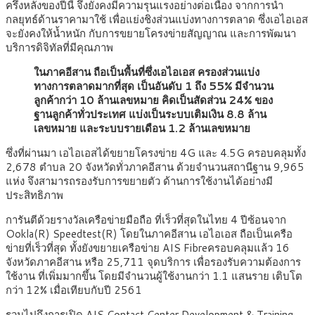
ครึ่งหลังของปีนี้ จึงยังคงมีความรุนแรงอย่างต่อเนื่อง จากการนำ
กลยุทธ์ด้านราคามาใช้ เพื่อแย่งชิงส่วนแบ่งทางการตลาด ซึ่งเอไอเอส
จะยังคงให้น้ำหนัก กับการขยายโครงข่ายสัญญาณ และการพัฒนา
บริการดิจิทัลที่มีคุณภาพ
ในภาคอีสาน ถือเป็นพื้นที่ซึ่งเอไอเอส ครองส่วนแบ่ง
ทางการตลาดมากที่สุด เป็นอันดับ 1 ถึง 55% มีจำนวน
ลูกค้ากว่า 10 ล้านเลขหมาย คิดเป็นสัดส่วน 24% ของ
ฐานลูกค้าทั่วประเทศ แบ่งเป็นระบบเติมเงิน 8.8 ล้าน
เลขหมาย และระบบรายเดือน 1.2 ล้านเลขหมาย
ซึ่งที่ผ่านมา เอไอเอสได้ขยายโครงข่าย 4G และ 4.5G ครอบคลุมทั้ง
2,678 ตำบล 20 จังหวัดทั่วภาคอีสาน ด้วยจำนวนสถานีฐาน 9,965
แห่ง จึงสามารถรองรับการขยายตัว ด้านการใช้งานได้อย่างมี
ประสิทธิภาพ
การันตีด้วยรางวัลเครือข่ายมือถือ ที่เร็วที่สุดในไทย 4 ปีซ้อนจาก
Ookla(R) Speedtest(R) โดยในภาคอีสาน เอไอเอส ถือเป็นเครือ
ข่ายที่เร็วที่สุด ทั้งยังขยายเครือข่าย AIS Fibreครอบคลุมแล้ว 16
จังหวัดภาคอีสาน หรือ 25,711 จุดบริการ เพื่อรองรับความต้องการ
ใช้งาน ที่เพิ่มมากขึ้น โดยมีจำนวนผู้ใช้งานกว่า 1.1 แสนราย เติบโต
กว่า 12% เมื่อเทียบกับปี 2561
รวมไปถึงการเปิด AIS Contact Center Development & Training