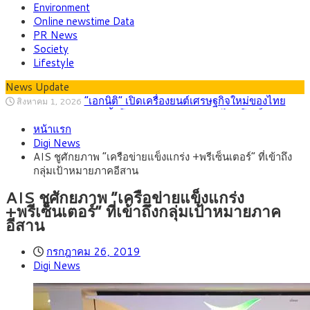
Environment
Online newstime Data
PR News
Society
Lifestyle
News Update
“เอกนิติ” เปิดเครื่องยนต์เศรษฐกิจใหม่ของไทย
สิงหาคม 1, 2026
เดินหน้า 5 ยุทธศาสตร์ รื้อโครงสร้างเศรษฐกิจ ดันไทยโตเต็ม
ภัยเงียบใกล้ตัวเด็ก LSD “แสตมป์เมา” ยาเสพ
กรกฎาคม 27, 2026
ศักยภาพ
หน้าแรก
ติดลายการ์ตูน กรมศุลกากร เตือนผู้ปกครองเฝ้าระวัง หลังยึดล็อต
กรุงศรี คาดเงินบาทสัปดาห์นี้ (27–31 ก.ค.
กรกฎาคม 27, 2026
Digi News
ใหญ่จากเยอรมนี
2569) ซื้อขายในกรอบ 33.40-34.00 มองเฟดคงดอกเบี้ย
ครม.ไฟเขียวหลักการ ร่าง พ.ร.ฎ. เปิดทาง รฟม.เดิน
สิงหาคม 5, 2026
AIS ชูศักยภาพ “เครือข่ายแข็งแกร่ง +พรีเซ็นเตอร์” ที่เข้าถึง
หน้ารถไฟฟ้าสงขลา โมโนเรล 12.54 กม. เชื่อมเมืองหาดใหญ่
สธ.ชี้ รพ.รัฐแบกรับผู้ป่วยบัตรทอง 87% แต่ได้งบ
สิงหาคม 4, 2026
กลุ่มเป้าหมายภาคอีสาน
รายหัวเพียง 2,618 บาท เสนอทบทวนจัดสรรงบให้สอดคล้องภาระ
กรุงศรี คาดเงินบาทสัปดาห์นี้ซื้อขายในกรอบ
สิงหาคม 3, 2026
งานจริง
33.00-33.60 ติดตามข้อมูลจ้างงานสหรัฐฯ
AIS ชูศักยภาพ “เครือข่ายแข็งแกร่ง
+พรีเซ็นเตอร์” ที่เข้าถึงกลุ่มเป้าหมายภาค
อีสาน
กรกฎาคม 26, 2019
Digi News