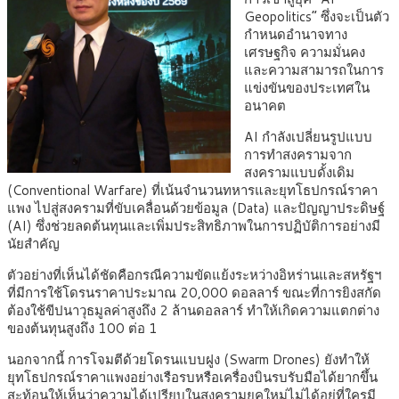
Geopolitics” ซึ่งจะเป็นตัว
กำหนดอำนาจทาง
เศรษฐกิจ ความมั่นคง
และความสามารถในการ
แข่งขันของประเทศใน
อนาคต
AI กำลังเปลี่ยนรูปแบบ
การทำสงครามจาก
สงครามแบบดั้งเดิม
(Conventional Warfare) ที่เน้นจำนวนทหารและยุทโธปกรณ์ราคา
แพง ไปสู่สงครามที่ขับเคลื่อนด้วยข้อมูล (Data) และปัญญาประดิษฐ์
(AI) ซึ่งช่วยลดต้นทุนและเพิ่มประสิทธิภาพในการปฏิบัติการอย่างมี
นัยสำคัญ
ตัวอย่างที่เห็นได้ชัดคือกรณีความขัดแย้งระหว่างอิหร่านและสหรัฐฯ
ที่มีการใช้โดรนราคาประมาณ 20,000 ดอลลาร์ ขณะที่การยิงสกัด
ต้องใช้ขีปนาวุธมูลค่าสูงถึง 2 ล้านดอลลาร์ ทำให้เกิดความแตกต่าง
ของต้นทุนสูงถึง 100 ต่อ 1
นอกจากนี้ การโจมตีด้วยโดรนแบบฝูง (Swarm Drones) ยังทำให้
ยุทโธปกรณ์ราคาแพงอย่างเรือรบหรือเครื่องบินรบรับมือได้ยากขึ้น
สะท้อนให้เห็นว่าความได้เปรียบในสงครามยุคใหม่ไม่ได้อยู่ที่ใครมี