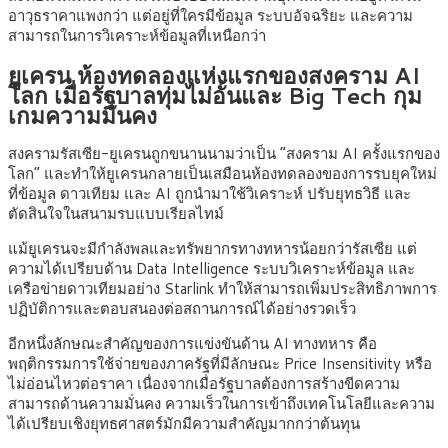
อาวุธราคาแพงกว่า แต่อยู่ที่ใครมีข้อมูล ระบบอัจฉริยะ และความ
สามารถในการวิเคราะห์ข้อมูลที่เหนือกว่า
ยูเครน ห้องทดลองแห่งแรกของสงคราม AI
โลก เมื่อรัฐบาลทุ่มไม่อั้นและ Big Tech กุม
เกมความมั่นคง
สงครามรัสเซีย-ยูเครนถูกขนานนามว่าเป็น “สงคราม AI ครั้งแรกของ
โลก” และทำให้ยูเครนกลายเป็นเสมือนห้องทดลองของการรบยุคใหม่
ที่ข้อมูล ดาวเทียม และ AI ถูกนำมาใช้วิเคราะห์ ปรับยุทธวิธี และ
ตัดสินใจในสนามรบแบบเรียลไทม์
แม้ยูเครนจะมีกำลังพลและทรัพยากรทางทหารน้อยกว่ารัสเซีย แต่
ความได้เปรียบด้าน Data Intelligence ระบบวิเคราะห์ข้อมูล และ
เครือข่ายดาวเทียมอย่าง Starlink ทำให้สามารถเพิ่มประสิทธิภาพการ
ปฏิบัติการและตอบสนองต่อสถานการณ์ได้อย่างรวดเร็ว
อีกหนึ่งลักษณะสำคัญของการแข่งขันด้าน AI ทางทหาร คือ
พฤติกรรมการใช้จ่ายของภาครัฐที่มีลักษณะ Price Insensitivity หรือ
ไม่อ่อนไหวต่อราคา เนื่องจากเมื่อรัฐบาลต้องการสร้างขีดความ
สามารถด้านความมั่นคง ความเร็วในการเข้าถึงเทคโนโลยีและความ
ได้เปรียบเชิงยุทธศาสตร์มักมีความสำคัญมากกว่าต้นทุน