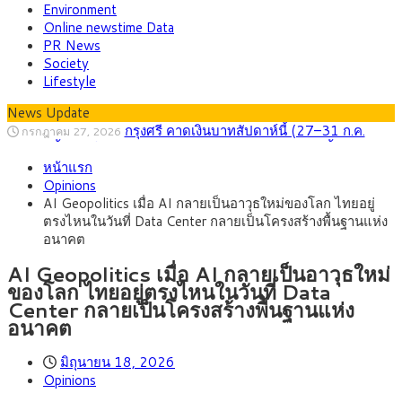
Environment
Online newstime Data
PR News
Society
Lifestyle
News Update
กรุงศรี คาดเงินบาทสัปดาห์นี้ (27–31 ก.ค.
กรกฎาคม 27, 2026
2569) ซื้อขายในกรอบ 33.40-34.00 มองเฟดคงดอกเบี้ย
ครม.ไฟเขียวหลักการ ร่าง พ.ร.ฎ. เปิดทาง รฟม.เดิน
สิงหาคม 5, 2026
หน้าแรก
หน้ารถไฟฟ้าสงขลา โมโนเรล 12.54 กม. เชื่อมเมืองหาดใหญ่
สธ.ชี้ รพ.รัฐแบกรับผู้ป่วยบัตรทอง 87% แต่ได้งบ
สิงหาคม 4, 2026
Opinions
รายหัวเพียง 2,618 บาท เสนอทบทวนจัดสรรงบให้สอดคล้องภาระ
กรุงศรี คาดเงินบาทสัปดาห์นี้ซื้อขายในกรอบ
สิงหาคม 3, 2026
AI Geopolitics เมื่อ AI กลายเป็นอาวุธใหม่ของโลก ไทยอยู่
งานจริง
33.00-33.60 ติดตามข้อมูลจ้างงานสหรัฐฯ
“เอกนิติ” เปิดเครื่องยนต์เศรษฐกิจใหม่ของไทย
สิงหาคม 1, 2026
ตรงไหนในวันที่ Data Center กลายเป็นโครงสร้างพื้นฐานแห่ง
เดินหน้า 5 ยุทธศาสตร์ รื้อโครงสร้างเศรษฐกิจ ดันไทยโตเต็ม
ภัยเงียบใกล้ตัวเด็ก LSD “แสตมป์เมา” ยาเสพ
กรกฎาคม 27, 2026
อนาคต
ศักยภาพ
ติดลายการ์ตูน กรมศุลกากร เตือนผู้ปกครองเฝ้าระวัง หลังยึดล็อต
ใหญ่จากเยอรมนี
AI Geopolitics เมื่อ AI กลายเป็นอาวุธใหม่
ของโลก ไทยอยู่ตรงไหนในวันที่ Data
Center กลายเป็นโครงสร้างพื้นฐานแห่ง
อนาคต
มิถุนายน 18, 2026
Opinions