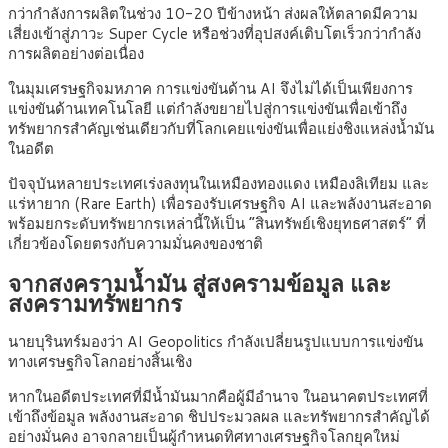
กว่ากำลังการผลิตในช่วง 10-20 ปีข้างหน้า ส่งผลให้ตลาดมีความ
เสี่ยงเข้าสู่ภาวะ Super Cycle หรือช่วงที่อุปสงค์เติบโตเร็วกว่ากำลัง
การผลิตอย่างต่อเนื่อง
ในมุมเศรษฐกิจมหภาค การแข่งขันด้าน AI จึงไม่ได้เป็นเพียงการ
แข่งขันด้านเทคโนโลยี แต่กำลังขยายไปสู่การแข่งขันเพื่อเข้าถึง
ทรัพยากรสำคัญเช่นเดียวกับที่โลกเคยแข่งขันเพื่อแย่งชิงแหล่งน้ำมัน
ในอดีต
ปัจจุบันหลายประเทศเร่งลงทุนในเหมืองทองแดง เหมืองลิเทียม และ
แร่หายาก (Rare Earth) เพื่อรองรับเศรษฐกิจ AI และพลังงานสะอาด
พร้อมยกระดับทรัพยากรเหล่านี้ให้เป็น “สินทรัพย์เชิงยุทธศาสตร์” ที่
เกี่ยวข้องโดยตรงกับความมั่นคงของชาติ
จากสงครามน้ำมัน สู่สงครามข้อมูล และ
สงครามทรัพยากร
นายบุรินทร์มองว่า AI Geopolitics กำลังเปลี่ยนรูปแบบการแข่งขัน
ทางเศรษฐกิจโลกอย่างสิ้นเชิง
หากในอดีตประเทศที่มีน้ำมันมากคือผู้มีอำนาจ ในอนาคตประเทศที่
เข้าถึงข้อมูล พลังงานสะอาด ชิปประมวลผล และทรัพยากรสำคัญได้
อย่างมั่นคง อาจกลายเป็นผู้กำหนดทิศทางเศรษฐกิจโลกยุคใหม่