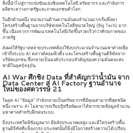
สิ่งนี้นำไปสู่การแข่งขันแย่งชิงเทคโนโลยี ทรัพยากร และกำลังการ
ผลิตระหว่างภาครัฐและภาคเอกชนทั่วโลก
ในอีกด้านหนึ่ง หน่วยงานด้านความมั่นคงจำนวนมากเริ่มพึ่งพา
โครงสร้างพื้นฐานจากบริษัทเทคโนโลยีขนาดใหญ่ (Big Tech) มาก
ขึ้น เนื่องจากการพัฒนาเทคโนโลยีเกิดขึ้นรวดเร็วกว่าศักยภาพของ
ภาครัฐ
ส่งผลให้รัฐบาลหลายประเทศต้องใช้งบประมาณจำนวนมหาศาลเพื่อ
เข้าถึงระบบ AI คลาวด์คอมพิวติ้ง และโครงสร้างพื้นฐานดิจิทัลจาก
บริษัทเอกชน ซึ่งกลายเป็นองค์ประกอบสำคัญของความมั่นคงแห่ง
ชาติในยุคปัจจุบัน
AI War ศึกชิง Data ที่สำคัญกว่าน้ำมัน จาก
Data Center สู่ AI Factory ฐานอำนาจ
ใหม่ของศตวรรษ
21
ในยุค AI “ข้อมูล” กำลังกลายเป็นทรัพยากรที่มีคุณค่ามากที่สุดชนิด
หนึ่ง เพราะ AI ไม่สามารถเรียนรู้หรือพัฒนาได้หากขาดข้อมูลจำนวน
มหาศาลสำหรับฝึกฝนระบบ
ยิ่งประเทศใดมีข้อมูลมาก มีพลังประมวลผลสูง และมีโครงสร้างพื้น
ฐานดิจิทัลที่แข็งแกร่ง ประเทศนั้นก็ยิ่งมีโอกาสสร้างความได้เปรียบ