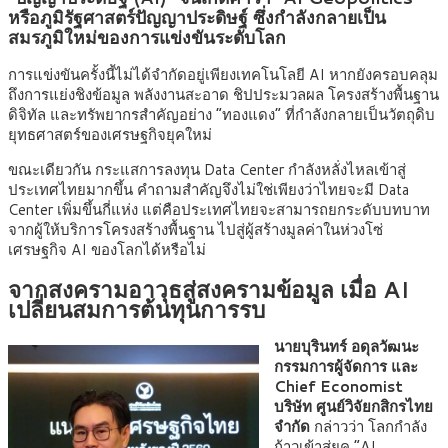
หรือภูมิรัฐศาสตร์ปัญญาประดิษฐ์ ซึ่งกำลังกลายเป็น
สมรภูมิใหม่ของการแข่งขันระดับโลก
การแข่งขันครั้งนี้ไม่ได้จำกัดอยู่เพียงเทคโนโลยี AI หากยังครอบคลุม
ถึงการแย่งชิงข้อมูล พลังงานสะอาด ชิปประมวลผล โครงสร้างพื้นฐาน
ดิจิทัล และทรัพยากรสำคัญอย่าง “ทองแดง” ที่กำลังกลายเป็นวัตถุดิบ
ยุทธศาสตร์ของเศรษฐกิจยุคใหม่
ขณะเดียวกัน กระแสการลงทุน Data Center กำลังหลั่งไหลเข้าสู่
ประเทศไทยมากขึ้น คำถามสำคัญจึงไม่ใช่เพียงว่าไทยจะมี Data
Center เพิ่มขึ้นกี่แห่ง แต่คือประเทศไทยจะสามารถยกระดับบทบาท
จากผู้ให้บริการโครงสร้างพื้นฐาน ไปสู่ผู้สร้างมูลค่าในห่วงโซ่
เศรษฐกิจ AI ของโลกได้หรือไม่
จากสงครามอาวุธสู่สงครามข้อมูล เมื่อ AI
เปลี่ยนสมการต้นทุนการรบ
นายบุรินทร์ อดุลวัฒนะ
กรรมการผู้จัดการ และ
Chief Economist
บริษัท ศูนย์วิจัยกสิกรไทย
จำกัด
กล่าวว่า โลกกำลัง
ก้าวเข้าสู่ยุค “AI