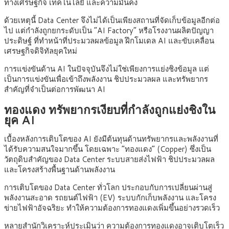
ทางเศรษฐกิจ เทคโนโลยี และความมั่นคง
ด้วยเหตุนี้ Data Center จึงไม่ได้เป็นเพียงสถานที่จัดเก็บข้อมูลอีกต่อ
ไป แต่กำลังถูกยกระดับเป็น “AI Factory” หรือโรงงานผลิตปัญญา
ประดิษฐ์ ที่ทำหน้าที่ประมวลผลข้อมูล ฝึกโมเดล AI และขับเคลื่อน
เศรษฐกิจดิจิทัลยุคใหม่
การแข่งขันด้าน AI ในปัจจุบันจึงไม่ใช่เพียงการแย่งชิงข้อมูล แต่
เป็นการแข่งขันเพื่อเข้าถึงพลังงาน ชิปประมวลผล และทรัพยากร
สำคัญที่จำเป็นต่อการพัฒนา AI
ทองแดง ทรัพยากรเงียบที่กำลังถูกแย่งชิงใน
ยุค AI
เบื้องหลังการเติบโตของ AI ยังมีต้นทุนด้านทรัพยากรและพลังงานที่
ได้รับความสนใจมากขึ้น โดยเฉพาะ “ทองแดง” (Copper) ซึ่งเป็น
วัตถุดิบสำคัญของ Data Center ระบบสายส่งไฟฟ้า ชิปประมวลผล
และโครงสร้างพื้นฐานด้านพลังงาน
การเติบโตของ Data Center ทั่วโลก ประกอบกับการเปลี่ยนผ่านสู่
พลังงานสะอาด รถยนต์ไฟฟ้า (EV) ระบบกักเก็บพลังงาน และโครง
ข่ายไฟฟ้าอัจฉริยะ ทำให้ความต้องการทองแดงเพิ่มขึ้นอย่างรวดเร็ว
หลายสำนักวิเคราะห์ประเมินว่า ความต้องการทองแดงอาจเติบโตเร็ว