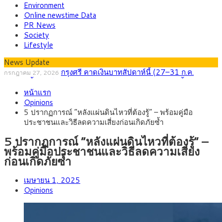
Environment
Online newstime Data
PR News
Society
Lifestyle
News Update
กรุงศรี คาดเงินบาทสัปดาห์นี้ (27–31 ก.ค.
กรกฎาคม 27, 2026
2569) ซื้อขายในกรอบ 33.40-34.00 มองเฟดคงดอกเบี้ย
ครม.ไฟเขียวหลักการ ร่าง พ.ร.ฎ. เปิดทาง รฟม.เดิน
สิงหาคม 5, 2026
หน้าแรก
หน้ารถไฟฟ้าสงขลา โมโนเรล 12.54 กม. เชื่อมเมืองหาดใหญ่
สธ.ชี้ รพ.รัฐแบกรับผู้ป่วยบัตรทอง 87% แต่ได้งบราย
สิงหาคม 4, 2026
Opinions
หัวเพียง 2,618 บาท เสนอทบทวนจัดสรรงบให้สอดคล้องภาระงาน
กรุงศรี คาดเงินบาทสัปดาห์นี้ซื้อขายในกรอบ
สิงหาคม 3, 2026
5 ปรากฏการณ์ “หลังแผ่นดินไหวที่ต้องรู้” – พร้อมคู่มือ
จริง
33.00-33.60 ติดตามข้อมูลจ้างงานสหรัฐฯ
“เอกนิติ” เปิดเครื่องยนต์เศรษฐกิจใหม่ของไทย เดิน
สิงหาคม 1, 2026
ประชาชนและวิธีลดความเสี่ยงก่อนเกิดภัยซ้ำ
หน้า 5 ยุทธศาสตร์ รื้อโครงสร้างเศรษฐกิจ ดันไทยโตเต็มศักยภาพ
ภัยเงียบใกล้ตัวเด็ก LSD “แสตมป์เมา” ยาเสพติด
กรกฎาคม 27, 2026
ลายการ์ตูน กรมศุลกากร เตือนผู้ปกครองเฝ้าระวัง หลังยึดล็อตใหญ่
5 ปรากฏการณ์ “หลังแผ่นดินไหวที่ต้องรู้” –
จากเยอรมนี
พร้อมคู่มือประชาชนและวิธีลดความเสี่ยง
ก่อนเกิดภัยซ้ำ
เมษายน 1, 2025
Opinions