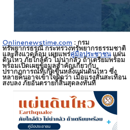
Onlinenewstime.com
:
กรม
ทรัพยากรธรณี กระทรวงทรัพยากรธรรมชาติ
และสิ่งแวดล้อม เผยแพร่
คู่มือประชาชน
แผ่น
ดินไหว ภัยใกล้ตัว ไม่น่ากลัว ถ้าเตรียมพร้อม
พร้อมเปิดเผยข้อมูลสำคัญเกี่ยวกับ
ปรากฏการณ์ที่เกิดขึ้นหลังแผ่นดินไหว ซึ่ง
หลายคนอาจเข้าใจผิดว่า เมื่อแรงสั่นสะเทือน
สงบลง ภัยอันตรายก็สิ้นสุดลงทันที