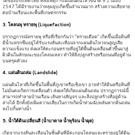
ใต้ของประเทศไทย หลังเหตุการณ์แผ่นดินไหวขนาด 9.1 เมื่อปี
2547 ได้มีรายงานว่าหลุมยุบเกิดขึ้นจำนวนมาก สร้างความเสียหาย
ต่อบ้านเรือนและพื้นที่เกษตรกรรม
3. โคลนพุ ทรายพุ (Liquefaction)
ปรากฏการณ์ทรายพุ หรือที่เรียกกันว่า “ทรายเดือด” เกิดขึ้นเมื่อดินที่
มีน้ำแทรกซึมอยู่ได้รับแรงสั่นสะเทือนจากแผ่นดินไหวจนสูญเสีย
ความแข็งแรง ส่งผลให้ตะกอนทรายที่อยู่ใต้พื้นดินเคลื่อนตัวขึ้นมาสู่
ผิวดินในลักษณะของโคลนเหลว ทำให้สิ่งปลูกสร้างหรือถนนที่อยู่ด้าน
บนทรุดตัวลง
4. แผ่นดินถล่ม (Landslide)
แผ่นดินไหวที่เกิดขึ้นในพื้นที่ภูเขาหรือเชิงเขา อาจทำให้ดินหรือหินที่
ไม่มั่นคงเกิดการเคลื่อนตัว ส่งผลให้เกิดแผ่นดินถล่ม ปรากฏการณ์นี้
สามารถทำลายบ้านเรือน เส้นทางสัญจร และสิ่งปลูกสร้างที่อยู่ด้าน
ล่างได้ อีกทั้งยังเพิ่มความเสี่ยงในการเกิดน้ำท่วมฉับพลันหากดินถล่ม
ลงไปกั้นทางน้ำ
5. น้ำใต้ดินเปลี่ยนสี
(น้ำบาดาล น้ำพุร้อน น้ำผุด)
เกิดจากแรงสั่นสะเทือนในชั้นดินที่มีตะกอนโคลนและทรายอยู่ใต้ดิน