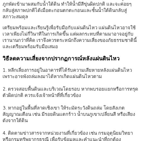
ภูกพัดเข้ามาผสมกับน้ำใต้ดิน ทำให้น้ำมีสีขุ่นผิดปกติ และจะค่อยๆ
กลับสู่สภาพปกติได้เมื่อตะกอนตกตะกอนและชั้นน้ำใต้ดินกลับสู่
สภาวะสมดุล
เตรียมพร้อมและเรียนรู้เพื่อรับมือกับแผ่นดินไหว แผ่นดินไหวอาจใช้
เวลาเพียงไม่กี่วินาทีในการเกิดขึ้น แต่ผลกระทบที่ตามมาอาจอยู่กับ
เรานานกว่าที่คิด เราจึงควรตระหนักถึงความเสี่ยงของภัยธรรมชาตินี้
และเตรียมพร้อมรับมือเสมอ
วิธีลดความเสี่ยงจากปรากฏการณ์หลังแผ่นดินไหว
1. หลีกเลี่ยงการอยู่ในอาคารที่ได้รับความเสียหายหลังแผ่นดินไหว
เพราะอาจพังถล่มลงมาได้หากเกิดแผ่นดินไหวตาม
2. ตรวจสอบพื้นดินและบริเวณโดยรอบ หากพบรอยแยกหรือการทรุด
ตัวผิดปกติ ควรแจ้งเจ้าหน้าที่ที่เกี่ยวข้อง
3. หากอยู่ในพื้นที่ลาดเชิงเขา ให้ระมัดระวังดินถล่ม โดยสังเกต
สัญญาณเตือน เช่น มีรอยดินแตกร้าว น้ำบนภูเขาเปลี่ยนสี หรือเสียง
ดังจากใต้ดิน
4. ติดตามข่าวสารจากหน่วยงานที่เกี่ยวข้อง เช่น กรมอุตุนิยมวิทยา
หรือกรมทรัพยากรธรณี เพื่อรับข้อมูลและคำแนะนำที่ถูกต้อง