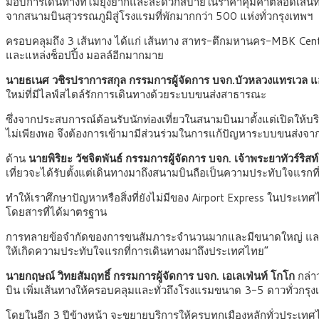
มอบการเดินทางที่ไม่ยุ่งยากและสะดวกสบายในราคาคุ้มค่าตลอดเส้นทางเ
จากสนามบินสุวรรณภูมิสู่โรงแรมที่พักมากกว่า 500 แห่งทั่วกรุงเทพฯ
ครอบคลุมถึง 3 เส้นทาง ได้แก่ เส้นทาง สาทร-ตึกมหานคร-MBK Center,
และแหล่งช็อปปิ้ง มอลล์อีกมากมาย
นายธเนศ วชิรปราการสกุล กรรมการผู้จัดการ บจก.บัวหลวงแทรเวล แอ
ใหม่ที่มีไลฟ์สไตล์รักการเดินทางด้วยระบบขนส่งสาธารณะ
ซึ่งจากประสบการณ์ต้อนรับนักท่องเที่ยวในสนามบินมาตั้งแต่เปิดให
ไม่เพียงพอ จึงต้องการเข้ามามีส่วนร่วมในการแก้ปัญหาระบบขนส่ง
ด้าน
นายพิริยะ วัชจิตพันธ์ กรรมการผู้จัดการ บจก. เจ้าพระยาทัวร์ริสท
เที่ยวจะได้รับตั้งแต่เดินทางมาถึงสนามบินถือเป็นความประทับใจแรกที
ทำให้เราศึกษาปัญหาหรือสิ่งที่ยังไม่มีของ Airport Express ในประเทศไท
โดยสารที่ได้มาตรฐาน
การทลายข้อจำกัดของการขนสัมภาระจำนวนมากและมีขนาดใหญ่ และจุดจ
ให้เกิดความประทับใจแรกที่การเดินทางมาถึงประเทศไทย”
นายกฤษณ์ วิทยสัมฤทธิ์ กรรมการผู้จัดการ บจก. เอเลเฟ่นท์ โกโก
กล่า
บิน เพิ่มเส้นทางให้ครอบคลุมและทั่วถึงโรงแรมขนาด 3-5 ดาวทั่วกร
โดยในอีก 3 ปีข้างหน้า จะขยายบริการให้ครบทุกเมืองหลักทั่วประเทศไท