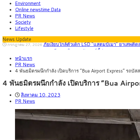
Environment
Online newstime Data
PR News
Society
Lifestyle
News Update
กรุงศรี คาดเงินบาทสัปดาห์นี้ (27–31 ก.ค. 2
กรกฎาคม 27, 2026
ครม.ไฟเขียวหลักการ ร่าง พ.ร.ฎ. เปิดทาง รฟม.เดิ
สิงหาคม 5, 2026
หน้าแรก
สธ.ชี้ รพ.รัฐแบกรับผู้ป่วยบัตรทอง 87% แต่ได้ง
สิงหาคม 4, 2026
PR News
กรุงศรี คาดเงินบาทสัปดาห์นี้ซื้อขายในกรอบ 33.0
สิงหาคม 3, 2026
4 พันธมิตรผนึกกำลัง เปิดบริการ “Bua Airport Express” รถบั
“เอกนิติ” เปิดเครื่องยนต์เศรษฐกิจใหม่ของไทย เดิ
สิงหาคม 1, 2026
ภัยเงียบใกล้ตัวเด็ก LSD “แสตมป์เมา” ยาเสพติด
กรกฎาคม 27, 2026
4 พันธมิตรผนึกกำลัง เปิดบริการ “Bua Airp
สิงหาคม 10, 2023
PR News