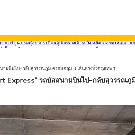
569) ซื้อขายในกรอบ 33.40-34.00 มองเฟดคงดอกเบี้ย
นหน้ารถไฟฟ้าสงขลา โมโนเรล 12.54 กม. เชื่อมเมืองหาดใหญ่
บรายหัวเพียง 2,618 บาท เสนอทบทวนจัดสรรงบให้สอดคล้องภาระงานจริง
0-33.60 ติดตามข้อมูลจ้างงานสหรัฐฯ
สสนามบินไป-กลับสุวรรณภูมิ ครอบคลุม 3 เส้นทางทั่วกรุงเทพฯ
นหน้า 5 ยุทธศาสตร์ รื้อโครงสร้างเศรษฐกิจ ดันไทยโตเต็มศักยภาพ
ลายการ์ตูน กรมศุลกากร เตือนผู้ปกครองเฝ้าระวัง หลังยึดล็อตใหญ่จากเ
ort Express” รถบัสสนามบินไป-กลับสุวรรณภูมิ