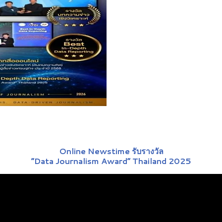
Online Newstime รับรางวัล
“Data Journalism Award” Thailand 2025