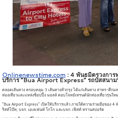
Onlinenewstime.com
:
4 พันธมิตรวงการท่
บริการ “Bua Airport Express” รถบัสสนามบิ
ตลอดเส้นทาง ครอบคลุม 3 เส้นทางทั่วกรุง ได้แก่เส้นทาง สาทร-ตึกมห
ท่องเที่ยวและแหล่งช็อปปิ้ง มอลล์ ตอบโจทย์เทรนด์นักท่องเที่ยวรุ่นใหม่
“Bua Airport Express” เปิดให้บริการแล้ว ภายใต้ความร่วมมือของ 4
ริสท์โบ๊ท, บจก. เอเลเฟ่นท์ โกโก และบจก. เฟิสท์ ทรานสปอร์ต