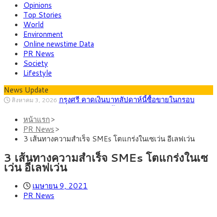
Opinions
Top Stories
World
Environment
Online newstime Data
PR News
Society
Lifestyle
News Update
กรุงศรี คาดเงินบาทสัปดาห์นี้ซื้อขายในกรอบ
สิงหาคม 3, 2026
33.00-33.60 ติดตามข้อมูลจ้างงานสหรัฐฯ
พาณิชย์ ร่วมลงพื้นที่ห้วยขวาง ลุยตรวจโรงแรม
สิงหาคม 10, 2026
หน้าแรก
ปล่อยเช่ารายวัน ร้านอาหารและเครื่องดื่ม ซาลอน พบต่างด้าวผิด
กรุงศรีคาดเงินบาทสัปดาห์นี้ซื้อขายในกรอบ
สิงหาคม 10, 2026
PR News
กฎหมายเข้าข่ายสุ่มเสี่ยงนอมินี
32.80-33.40 ลุ้นเงินเฟ้อสหรัฐฯหลังจ้างงานแผ่ว
บีโอไอขานรับระเบียบใหม่ Data Center เดินหน้า
สิงหาคม 6, 2026
3 เส้นทางความสำเร็จ SMEs โตแกร่งในเซเว่น อีเลฟเว่น
ปรับเกณฑ์ คัดเข้มโครงการตอบโจทย์ประเทศ
ครม.ไฟเขียวหลักการ ร่าง พ.ร.ฎ. เปิดทาง รฟม.เดิน
สิงหาคม 5, 2026
หน้ารถไฟฟ้าสงขลา โมโนเรล 12.54 กม. เชื่อมเมืองหาดใหญ่
สธ.ชี้ รพ.รัฐแบกรับผู้ป่วยบัตรทอง 87% แต่ได้งบ
สิงหาคม 4, 2026
3 เส้นทางความสำเร็จ SMEs โตแกร่งในเซ
รายหัวเพียง 2,618 บาท เสนอทบทวนจัดสรรงบให้สอดคล้องภาระ
เว่น อีเลฟเว่น
งานจริง
เมษายน 9, 2021
PR News