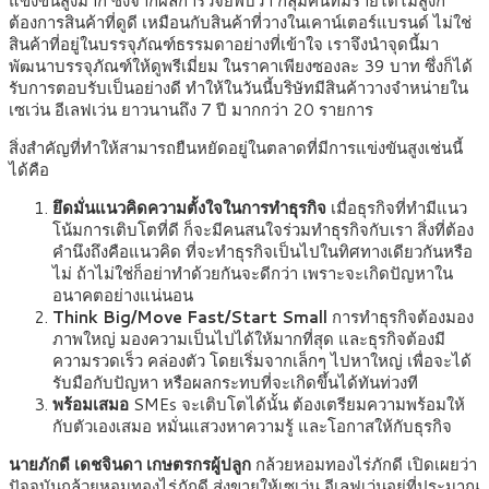
แข่งขันสูงมาก ซึ่งจากผลการวิจัยพบว่า กลุ่มคนที่มีรายได้ไม่สูงก็
ต้องการสินค้าที่ดูดี เหมือนกับสินค้าที่วางในเคาน์เตอร์แบรนด์ ไม่ใช่
สินค้าที่อยู่ในบรรจุภัณฑ์ธรรมดาอย่างที่เข้าใจ เราจึงนำจุดนี้มา
พัฒนาบรรจุภัณฑ์ให้ดูพรีเมี่ยม ในราคาเพียงซองละ 39 บาท ซึ่งก็ได้
รับการตอบรับเป็นอย่างดี ทำให้ในวันนี้บริษัทมีสินค้าวางจำหน่ายใน
เซเว่น อีเลฟเว่น ยาวนานถึง 7 ปี มากกว่า 20 รายการ
สิ่งสำคัญที่ทำให้สามารถยืนหยัดอยู่ในตลาดที่มีการแข่งขันสูงเช่นนี้
ได้คือ
ยึดมั่นแนวคิดความตั้งใจในการทำธุรกิจ
เมื่อธุรกิจที่ทำมีแนว
โน้มการเติบโตที่ดี ก็จะมีคนสนใจร่วมทำธุรกิจกับเรา สิ่งที่ต้อง
คำนึงถึงคือแนวคิด ที่จะทำธุรกิจเป็นไปในทิศทางเดียวกันหรือ
ไม่ ถ้าไม่ใช่ก็อย่าทำด้วยกันจะดีกว่า เพราะจะเกิดปัญหาใน
อนาคตอย่างแน่นอน
Think Big/Move Fast/Start Small
การทำธุรกิจต้องมอง
ภาพใหญ่ มองความเป็นไปได้ให้มากที่สุด และธุรกิจต้องมี
ความรวดเร็ว คล่องตัว โดยเริ่มจากเล็กๆ ไปหาใหญ่ เพื่อจะได้
รับมือกับปัญหา หรือผลกระทบที่จะเกิดขึ้นได้ทันท่วงที
พร้อมเสมอ
SMEs จะเติบโตได้นั้น ต้องเตรียมความพร้อมให้
กับตัวเองเสมอ หมั่นแสวงหาความรู้ และโอกาสให้กับธุรกิจ
นายภักดี เดชจินดา เกษตรกรผู้ปลูก
กล้วยหอมทองไร่ภักดี เปิดเผยว่า
ปัจจุบันกล้วยหอมทองไร่ภักดี ส่งขายให้เซเว่น อีเลฟเว่นอยู่ที่ประมาณ