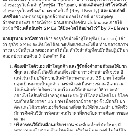
เจ้าของธุรกิจน้ำเต้าหู้โทฟุซัง (Tofusan)
, นายเฉลิมพงษ์ ศรีโรจนันท์
เจ้าของธุรกิจเครื่องสำอางรอยัลบิวตี้ (Royal Beauty)
และนายภักดี
เดชจินดา
เกษตรกรผู้ปลูกกล้วยหอมทองไร่ภักดี มาร่วมพูดคุย
ถ่ายทอดประสบการณ์ต่างๆ ผ่านแอปพลิเคชั่น Clubhouse ภายใต้
หัวข้อ
“ฟังเคล็ดลับทำ SMEs ให้ปัง+โตได้อย่างไร?” by 7-Eleven
นายสุรนาม พานิชการ
เจ้าของธุรกิจน้ำเต้าหู้โทฟุซัง (Tofusan) เล่า
ว่า ธุรกิจ SMEs จะเติบโตได้อย่างแข็งแรงและยั่งยืน ท่ามกลางสภาพ
การแข่งขันที่รุนแรงของตลาดได้นั้น หัวใจสำคัญที่ตนยึดถือปฏิบัติมา
ตลอดประกอบด้วย 3 ข้อหลักๆ คือ
ต้องเข้าใจตัวเอง เข้าใจลูกค้า และรู้จักตั้งคำถามตัวเองให้มาก
ที่สุด
แนวคิดนี้ เกิดขึ้นก่อนที่จะเข้ามาวางจำหน่ายที่เซเว่น อี
เลฟเว่น เดิมบริษัทขายสินค้าในราคาขวดละ 35 บาท โดยตั้ง
กลุ่มเป้าหมายเป็นลูกค้าต่างชาติ แต่เมื่อทางเซเว่น อีเลฟเว่น
ได้เห็นสินค้าก็เกิดความสนใจ แต่ให้กลับมาหาวิธีว่า จะทำ
อย่างไรให้สินค้ามีราคาถูกลง เพราะผู้บริโภคคนไทยไม่บริโภค
นมถั่วเหลืองราคา 35 บาท เนื่องจากมีราคาสูง ซึ่งเมื่อกลับมา
คิด และได้ถามตัวเองก็จริงอย่างที่เซเว่นให้คำแนะนำ บริษัทจึง
มีการคิดค้นวิธีการพัฒนาจนมีราคาที่ตรงกับความต้องการของ
ตลาด
บริหารคนให้ดีเหมือนบริหารงาน
ช่วงที่ก่อตั้งบริษัทใหม่ๆ มี
พนักงานแค่ไม่กี่คน ซึ่งบริษัทก็ดูแลใส่ใจเป็นอย่างดี ไม่ให้รู้สึก