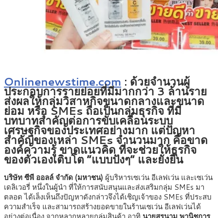
Onlinenewstime.com
: ด้วยจำนวนผู้
ประกอบการรายย่อยที่มีมากกว่า 3 ล้านราย
ส่งผลให้กลุ่มวิสาหกิจขนาดกลางและขนาด
ย่อม หรือ SMEs ถือเป็นกลุ่มธุรกิจ ที่มี
บทบาทสำคัญต่อการขับเคลื่อนระบบ
เศรษฐกิจของประเทศอย่างมาก แต่ปัญหา
สำคัญของเหล่า SMEs จำนวนมาก คือขาด
องค์ความรู้ ขาดแนวคิด ที่จะช่วยให้ธุรกิจ
ของตัวเองเติบโต “แบบปังๆ” และยั่งยืน
บริษัท ซีพี ออลล์ จำกัด (มหาชน)
ผู้บริหารเซเว่น อีเลฟเว่น และเซเว่น
เดลิเวอรี่ หนึ่งในผู้นำ ที่ให้การสนับสนุนและส่งเสริมกลุ่ม SMEs มา
ตลอด ได้เล็งเห็นถึงปัญหาดังกล่าวจึงได้เชิญเจ้าของ SMEs ที่ประสบ
ความสำเร็จ และสามารถสร้างยอดขายในร้านเซเว่น อีเลฟเว่นได้
อย่างต่อเนื่อง จากหลากหลายกลุ่มสินค้า อาทิ
นายสุรนาม พานิชการ