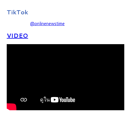
TikTok
@onlinenewstime
VIDEO