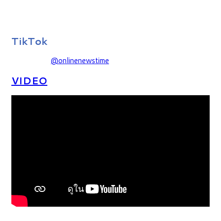
TikTok
@onlinenewstime
VIDEO