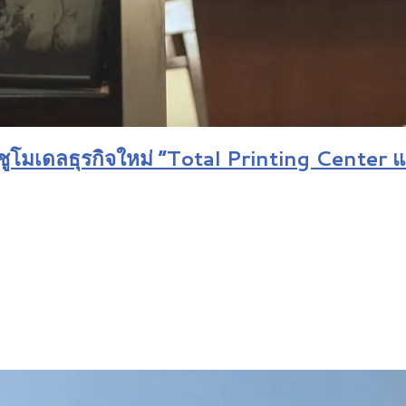
าคต ชูโมเดลธุรกิจใหม่ “Total Printing Cent