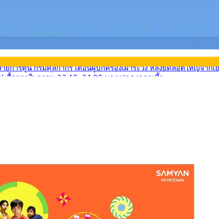
569) ซื้อขายในกรอบ 33.40-34.00 มองเฟดคงดอกเบี้ย
นหน้ารถไฟฟ้าสงขลา โมโนเรล 12.54 กม. เชื่อมเมืองหาดใหญ่
บรายหัวเพียง 2,618 บาท เสนอทบทวนจัดสรรงบให้สอดคล้องภาระงานจริง
0-33.60 ติดตามข้อมูลจ้างงานสหรัฐฯ
นหน้า 5 ยุทธศาสตร์ รื้อโครงสร้างเศรษฐกิจ ดันไทยโตเต็มศักยภาพ
ลายการ์ตูน กรมศุลกากร เตือนผู้ปกครองเฝ้าระวัง หลังยึดล็อตใหญ่จากเ