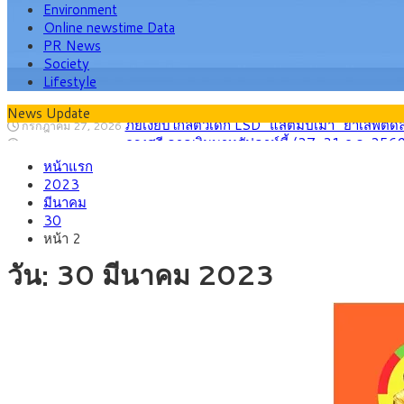
Environment
Online newstime Data
PR News
Society
Lifestyle
News Update
กรุงศรี คาดเงินบาทสัปดาห์นี้ (27–31 ก.ค. 2
กรกฎาคม 27, 2026
ครม.ไฟเขียวหลักการ ร่าง พ.ร.ฎ. เปิดทาง รฟม.เดิ
สิงหาคม 5, 2026
หน้าแรก
สธ.ชี้ รพ.รัฐแบกรับผู้ป่วยบัตรทอง 87% แต่ได้ง
สิงหาคม 4, 2026
2023
กรุงศรี คาดเงินบาทสัปดาห์นี้ซื้อขายในกรอบ 33.0
สิงหาคม 3, 2026
มีนาคม
“เอกนิติ” เปิดเครื่องยนต์เศรษฐกิจใหม่ของไทย เดิ
สิงหาคม 1, 2026
30
ภัยเงียบใกล้ตัวเด็ก LSD “แสตมป์เมา” ยาเสพติด
กรกฎาคม 27, 2026
หน้า 2
วัน:
30 มีนาคม 2023