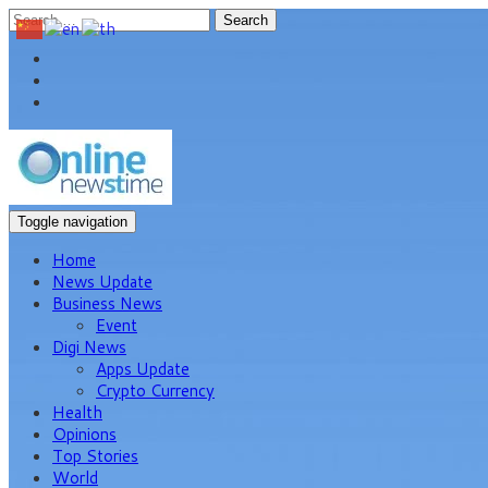
Search
Toggle navigation
Home
News Update
Business News
Event
Digi News
Apps Update
Crypto Currency
Health
Opinions
Top Stories
World