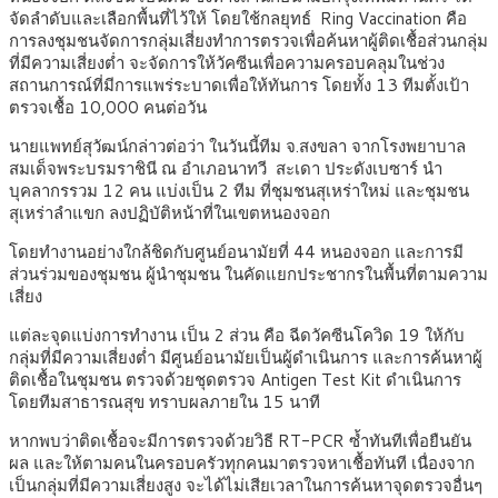
จัดลำดับและเลือกพื้นที่ไว้ให้ โดยใช้กลยุทธ์ Ring Vaccination คือ
การลงชุมชนจัดการกลุ่มเสี่ยงทำการตรวจเพื่อค้นหาผู้ติดเชื้อส่วนกลุ่ม
ที่มีความเสี่ยงต่ำ จะจัดการให้วัคซีนเพื่อความครอบคลุมในช่วง
สถานการณ์ที่มีการแพร่ระบาดเพื่อให้ทันการ โดยทั้ง 13 ทีมตั้งเป้า
ตรวจเชื้อ 10,000 คนต่อวัน
นายแพทย์สุวัฒน์กล่าวต่อว่า ในวันนี้ทีม จ.สงขลา จากโรงพยาบาล
สมเด็จพระบรมราชินี ณ อำเภอนาทวี สะเดา ประดังเบซาร์ นำ
บุคลากรรวม 12 คน แบ่งเป็น 2 ทีม ที่ชุมชนสุเหร่าใหม่ และชุมชน
สุเหร่าลำแขก ลงปฏิบัติหน้าที่ในเขตหนองจอก
โดยทำงานอย่างใกล้ชิดกับศูนย์อนามัยที่ 44 หนองจอก และการมี
ส่วนร่วมของชุมชน ผู้นำชุมชน ในคัดแยกประชากรในพื้นที่ตามความ
เสี่ยง
แต่ละจุดแบ่งการทำงาน เป็น 2 ส่วน คือ ฉีดวัคซีนโควิด 19 ให้กับ
กลุ่มที่มีความเสี่ยงต่ำ มีศูนย์อนามัยเป็นผู้ดำเนินการ และการค้นหาผู้
ติดเชื้อในชุมชน ตรวจด้วยชุดตรวจ Antigen Test Kit ดำเนินการ
โดยทีมสาธารณสุข ทราบผลภายใน 15 นาที
หากพบว่าติดเชื้อจะมีการตรวจด้วยวิธี RT-PCR ซ้ำทันทีเพื่อยืนยัน
ผล และให้ตามคนในครอบครัวทุกคนมาตรวจหาเชื้อทันที เนื่องจาก
เป็นกลุ่มที่มีความเสี่ยงสูง จะได้ไม่เสียเวลาในการค้นหาจุดตรวจอื่นๆ