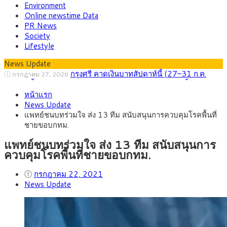
Environment
Online newstime Data
PR News
Society
Lifestyle
News Update
กรุงศรี คาดเงินบาทสัปดาห์นี้ (27–31 ก.ค.
กรกฎาคม 27, 2026
2569) ซื้อขายในกรอบ 33.40-34.00 มองเฟดคงดอกเบี้ย
ครม.ไฟเขียวหลักการ ร่าง พ.ร.ฎ. เปิดทาง รฟม.เดิน
สิงหาคม 5, 2026
หน้าแรก
หน้ารถไฟฟ้าสงขลา โมโนเรล 12.54 กม. เชื่อมเมืองหาดใหญ่
สธ.ชี้ รพ.รัฐแบกรับผู้ป่วยบัตรทอง 87% แต่ได้งบ
สิงหาคม 4, 2026
News Update
รายหัวเพียง 2,618 บาท เสนอทบทวนจัดสรรงบให้สอดคล้องภาระ
กรุงศรี คาดเงินบาทสัปดาห์นี้ซื้อขายในกรอบ
สิงหาคม 3, 2026
แพทย์ชนบทร่วมใจ ส่ง 13 ทีม สนับสนุนการควบคุมโรคพื้นที่
งานจริง
33.00-33.60 ติดตามข้อมูลจ้างงานสหรัฐฯ
“เอกนิติ” เปิดเครื่องยนต์เศรษฐกิจใหม่ของไทย
สิงหาคม 1, 2026
ชายขอบกทม.
เดินหน้า 5 ยุทธศาสตร์ รื้อโครงสร้างเศรษฐกิจ ดันไทยโตเต็ม
ภัยเงียบใกล้ตัวเด็ก LSD “แสตมป์เมา” ยาเสพ
กรกฎาคม 27, 2026
ศักยภาพ
ติดลายการ์ตูน กรมศุลกากร เตือนผู้ปกครองเฝ้าระวัง หลังยึดล็อต
แพทย์ชนบทร่วมใจ ส่ง 13 ทีม สนับสนุนการ
ใหญ่จากเยอรมนี
ควบคุมโรคพื้นที่ชายขอบกทม.
กรกฎาคม 22, 2021
News Update