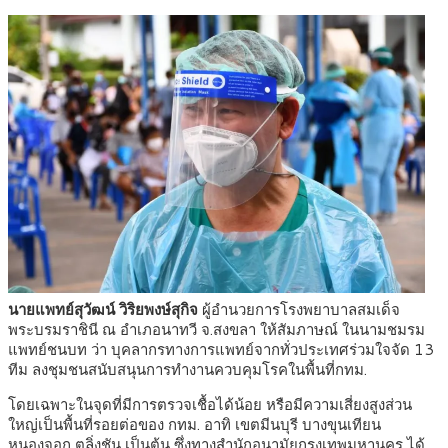
นายแพทย์สุวัฒน์ วิริยพงษ์สุกิจ
ผู้อำนวยการโรงพยาบาลสมเด็จ
พระบรมราชินี ณ อำเภอนาทวี จ.สงขลา ให้สัมภาษณ์ ในนามชมรม
แพทย์ชนบท ว่า บุคลากรทางการแพทย์จากทั่วประเทศร่วมใจจัด 13
ทีม ลงชุมชนสนับสนุนการทำงานควบคุมโรคในพื้นที่กทม.
โดยเฉพาะในจุดที่มีการตรวจเชื้อได้น้อย หรือมีความเสี่ยงสูงส่วน
ใหญ่เป็นพื้นที่รอยต่อของ กทม. อาทิ เขตมีนบุรี บางขุนเทียน
หนองจอก ตลิ่งชัน เป็นต้น ซึ่งทางสำนักอนามัยกรุงเทพมหานคร ได้