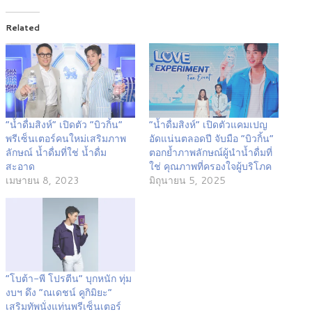
Related
“น้ำดื่มสิงห์” เปิดตัว “บิวกิ้น”
“น้ำดื่มสิงห์” เปิดตัวแคมเปญ
พรีเซ็นเตอร์คนใหม่เสริมภาพ
อัดแน่นตลอดปี จับมือ “บิวกิ้น”
ลักษณ์ น้ำดื่มที่ใช่ น้ำดื่ม
ตอกย้ำภาพลักษณ์ผู้นำน้ำดื่มที่
สะอาด
ใช่ คุณภาพที่ครองใจผู้บริโภค
เมษายน 8, 2023
มิถุนายน 5, 2025
“โบต้า-พี โปรตีน” บุกหนัก ทุ่ม
งบฯ ดึง “ณเดชน์ คูกิมิยะ”
เสริมทัพนั่งแท่นพรีเซ็นเตอร์