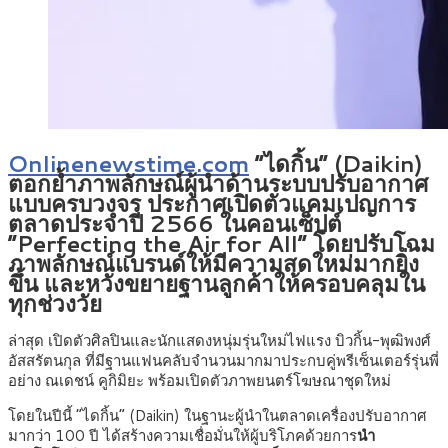
Onlinenewstime.com
“ไดกิ้น” (Daikin)
ตอกย้ำภาพลักษณ์ผู้นำด้านระบบปรับอากาศ
แบบครบวงจร ประกาศเปิดตัวแคมเปญการ
ตลาดประจำปี 2566 ในคอนเซ็ปต์
“Perfecting the Air for All” โดยปรับโฉม
ภาพลักษณ์แบรนด์ให้มีความสดใหม่มากยิ่ง
ขึ้น และหวังขยายฐานลูกค้าให้ครอบคลุมใน
ทุกช่วงวัย
ล่าสุด เปิดตัวศิลปินและนักแสดงหนุ่มรุ่นใหม่ไฟแรง บิวกิ้น-พุฒิพงศ์
อัสสรัตนกุล ที่มีฐานแฟนคลับจำนวนมากมาประกบคู่พรีเซ็นเตอร์รุ่นพี่
อย่าง ณเดชน์ คูกิมิยะ พร้อมเปิดตัวภาพยนตร์โฆษณาชุดใหม่
โดยในปีนี้ “ไดกิ้น” (Daikin) ในฐานะผู้นำในตลาดเครื่องปรับอากาศ
มากว่า 100 ปี ได้สร้างความเชื่อมั่นให้ผู้บริโภคด้วยการ
นำ