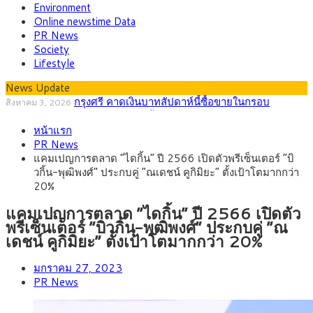
Environment
Online newstime Data
PR News
Society
Lifestyle
News Update
กรุงศรี คาดเงินบาทสัปดาห์นี้ซื้อขายในกรอบ
สิงหาคม 3, 2026
33.00-33.60 ติดตามข้อมูลจ้างงานสหรัฐฯ
พาณิชย์ ร่วมลงพื้นที่ห้วยขวาง ลุยตรวจโรงแรม
สิงหาคม 10, 2026
หน้าแรก
ปล่อยเช่ารายวัน ร้านอาหารและเครื่องดื่ม ซาลอน พบต่างด้าวผิด
กรุงศรีคาดเงินบาทสัปดาห์นี้ซื้อขายในกรอบ
สิงหาคม 10, 2026
PR News
กฎหมายเข้าข่ายสุ่มเสี่ยงนอมินี
32.80-33.40 ลุ้นเงินเฟ้อสหรัฐฯหลังจ้างงานแผ่ว
บีโอไอขานรับระเบียบใหม่ Data Center เดินหน้า
สิงหาคม 6, 2026
แคมเปญการตลาด “ไดกิ้น” ปี 2566 เปิดตัวพรีเซ็นเตอร์ “บิ
ปรับเกณฑ์ คัดเข้มโครงการตอบโจทย์ประเทศ
ครม.ไฟเขียวหลักการ ร่าง พ.ร.ฎ. เปิดทาง รฟม.เดิน
สิงหาคม 5, 2026
วกิ้น-พุฒิพงศ์” ประกบคู่ “ณเดชน์ คูกิมิยะ” ตั้งเป้าโตมากกว่า
หน้ารถไฟฟ้าสงขลา โมโนเรล 12.54 กม. เชื่อมเมืองหาดใหญ่
สธ.ชี้ รพ.รัฐแบกรับผู้ป่วยบัตรทอง 87% แต่ได้งบราย
สิงหาคม 4, 2026
20%
หัวเพียง 2,618 บาท เสนอทบทวนจัดสรรงบให้สอดคล้องภาระงาน
จริง
แคมเปญการตลาด “ไดกิ้น” ปี 2566 เปิดตัว
พรีเซ็นเตอร์ “บิวกิ้น-พุฒิพงศ์” ประกบคู่ “ณ
เดชน์ คูกิมิยะ” ตั้งเป้าโตมากกว่า 20%
มกราคม 27, 2023
PR News