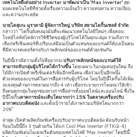
เทคโนโลยีเด่นอย่าง Inverter มาพัฒนาเป็น ‘Max Inverter’
สุด
ยอดเทคโนโลยีที่ช่วยทั้งเรื่องความเย็นเร็ว ความทนทาน ความเงียบ
และความประหยัด
นายไดสุเกะ มุราคามิ ผู้จัดการใหญ่ บริษัท สยามไดกิ้นเซลส์ จำกัด
กล่าวว่า “ไดกิ้นยังคงมุ่งมั่นที่จะพัฒนาเทคโนโลยีใหม่ๆ เพื่อตอบ
โจทย์ไลฟ์สไตล์การใช้ชีวิตของผู้บริโภคได้ในทุกแง่มุม รวมถึงการ
เลือกพรีเซ็นเตอร์ที่เปรียบเสมือนเป็นตัวแทนของแบรนด์ก็ต้องเป็นคน
ที่มีคาแรคเตอร์ตรงกับภาพลักษณ์ของแบรนด์ด้วยเช่นกัน
ในปีนี้เรามีความตั้งใจที่อยากจะ
ปรับภาพลักษณ์ของแบรนด์ให้
สามารถจับกลุ่มผู้บริโภคได้กว้างขึ้น
โดยเฉพาะในกลุ่มคนรุ่นใหม่ จึง
ได้มีการเปิดตัวพรีเซ็นเตอร์เพิ่มอีกหนึ่งคน เพื่อร่วมเป็นอีกหนึ่ง
ตัวแทนของแบรนด์ในการสื่อสารกับผู้บริโภค โดยในปีนี้ไดกิ้นได้เพิ่ม
งบลงทุนด้านการตลาดมากถึง 4 เท่า เพื่อกระจายการโฆษณาให้เข้า
ถึงคนทุกกลุ่มในทุกช่องทางการสื่อสารทั้งออฟไลน์และออนไลน์ ซึ่งใน
ปีนี้ไดกิ้น
คาดการณ์จะเติบโตมากกว่า 15% ในตลาดเครื่องปรับ
อากาศแบบติดผนัง
และตั้งเป้ารายได้ภาพรวมบริษัทโตมากกว่า
20%”
ล่าสุด เปิดตัวผลิตภัณฑ์เครื่องปรับอากาศแบบติดผนัง ต้อนรับหน้า
ร้อนในปีนี้ถึง 3 รุ่นด้วยกัน ได้แก่ Cool Max Inverter (FTKQ-X)
ผลิตภัณฑ์เด่นโมเดลเริ่มต้นของเทคโนโลยี ‘Max Inverter’ โดยปีนี้