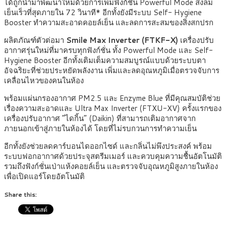
ได้ถูกนำมาพัฒนาใหม่ด้วยการเพิ่มฟังก์ชั่น Powerful Mode ส่งลม
เย็นเร็วที่สุดภายใน 72 วินาที* อีกทั้งยังมีระบบ Self- Hygiene
Booster ทำความสะอาดคอยล์เย็น และลดการสะสมของสิ่งสกปรก
ผลิตภัณฑ์ตัวต่อมา
Smile Max Inverter (FTKF-X)
เครื่องปรับ
อากาศรุ่นใหม่ที่มาครบทุกฟังก์ชั่น ทั้ง Powerful Mode และ Self-
Hygiene Booster อีกทั้งเติมเต็มความสมบูรณ์แบบด้วยระบบตา
อัจฉริยะที่ช่วยประหยัดพลังงาน เพิ่มและลดอุณหภูมิเมื่อตรวจจับการ
เคลื่อนไหวของคนในห้อง
พร้อมแผ่นกรองอากาศ PM2.5 และ Enzyme Blue ที่มีคุณสมบัติช่วย
เรื่องความสะอาดและ Ultra Max Inverter (FTXU-XV) ครั้งแรกของ
เครื่องปรับอากาศ “ไดกิ้น” (Daikin) ที่สามารถเติมอากาศจาก
ภายนอกเข้าสู่ภายในห้องได้ โดยที่ไม่รบกวนการทำความเย็น
อีกทั้งยังช่วยลดคาร์บอนไดออกไซด์ และกลิ่นไม่พึงประสงค์ พร้อม
ระบบฟอกอากาศด้วยประจุสตรีมเมอร์ และควบคุมความชื้นอัตโนมัติ
รวมถึงฟังก์ชั่นเป่าแห้งคอยล์เย็น และตรวจจับอุณหภูมิสูงภายในห้อง
เพื่อเปิดแอร์โดยอัตโนมัติ
Share this: