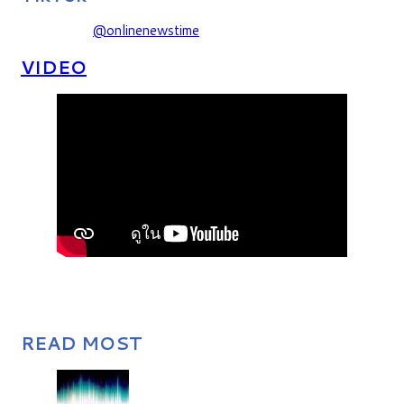
@onlinenewstime
VIDEO
READ MOST