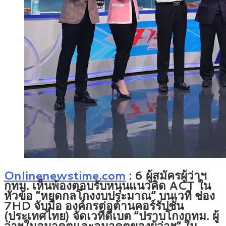
Onlinenewstime.com
: 6 ผู้สมัครผู้ว่าฯ
กทม. เห็นพ้องตอบรับหนุนแนวคิด ACT ใน
หัวข้อ “หยุดกลโกงงบประมาณ” บนเวที ช่อง
7HD จับมือ องค์กรต่อต้านคอร์รัปชัน
(ประเทศไทย) จัดเวทีดีเบต “ปราบโกงกทม. ผู้
ว่าฯในอนาคตและอนาคตของผู้ว่าฯ” ใน