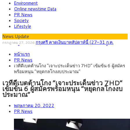
Environment
Online newstime Data
PR News
Society
Lifestyle
News Update
กรุงศรี คาดเงินบาทสัปดาห์นี้ (27–31 ก.ค.
กรกฎาคม 27, 2026
2569) ซื้อขายในกรอบ 33.40-34.00 มองเฟดคงดอกเบี้ย
ครม.ไฟเขียวหลักการ ร่าง พ.ร.ฎ. เปิดทาง รฟม.เดิน
สิงหาคม 5, 2026
หน้าแรก
หน้ารถไฟฟ้าสงขลา โมโนเรล 12.54 กม. เชื่อมเมืองหาดใหญ่
สธ.ชี้ รพ.รัฐแบกรับผู้ป่วยบัตรทอง 87% แต่ได้งบราย
สิงหาคม 4, 2026
PR News
หัวเพียง 2,618 บาท เสนอทบทวนจัดสรรงบให้สอดคล้องภาระงาน
กรุงศรี คาดเงินบาทสัปดาห์นี้ซื้อขายในกรอบ
สิงหาคม 3, 2026
เวทีดีเบตต้านโกง “เจาะประเด็นข่าว 7HD” เข้มข้น 6 ผู้สมัคร
จริง
33.00-33.60 ติดตามข้อมูลจ้างงานสหรัฐฯ
“เอกนิติ” เปิดเครื่องยนต์เศรษฐกิจใหม่ของไทย เดิน
สิงหาคม 1, 2026
พร้อมหนุน “หยุดกลโกงงบประมาณ”
หน้า 5 ยุทธศาสตร์ รื้อโครงสร้างเศรษฐกิจ ดันไทยโตเต็มศักยภาพ
ภัยเงียบใกล้ตัวเด็ก LSD “แสตมป์เมา” ยาเสพติด
กรกฎาคม 27, 2026
ลายการ์ตูน กรมศุลกากร เตือนผู้ปกครองเฝ้าระวัง หลังยึดล็อตใหญ่
เวทีดีเบตต้านโกง “เจาะประเด็นข่าว 7HD”
จากเยอรมนี
เข้มข้น 6 ผู้สมัครพร้อมหนุน “หยุดกลโกงงบ
ประมาณ”
พฤษภาคม 20, 2022
PR News