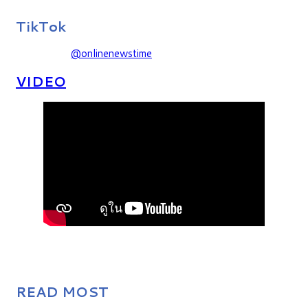
TikTok
@onlinenewstime
VIDEO
READ MOST