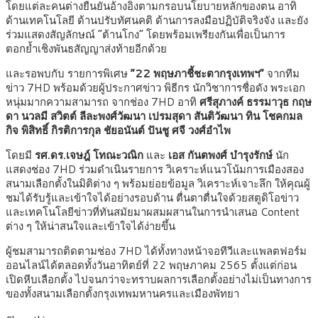
โดยแต่ละคนต่างยืนยันอ้างอิงตามกรอบนโยบายหลักของตน อาทิ
ด้านเทคโนโลยี ด้านปรับทัศนคติ ด้านการลงมือปฏิบัติจริงจัง และยัง
ร่วมแสดงสัญลักษณ์ “ต้านโกง” โดยพร้อมเพรียงกันเพื่อเป็นการ
ตอกย้ำเชิงพันธสัญญาส่งท้ายอีกด้วย
และรอพบกับ รายการพิเศษ
“22 พฤษภาชี้ชะตากรุงเทพฯ”
จากทีม
ข่าว 7HD พร้อมด้วยผู้ประกาศข่าว พิธีกร นักวิชาการชื่อดัง พระเอก
หนุ่มมากความสามารถ จากช่อง 7HD อาทิ
ศรีสุภางค์ ธรรมาวุธ กฤษ
ดา นวลมี สวิตต์ ลีละพงศ์วัฒนา เปรมสุดา สันติวัฒนา ทิน โชคกมล
กิจ พิสิทธิ์ กิรติการกุล ชัยอนันต์ ปันชู ศจี วงศ์อำไพ
โดยมี
รศ.ดร.เจษฎ์ โทณะวณิก
และ
เอส กันตพงศ์ บำรุงรักษ์
นัก
แสดงช่อง 7HD ร่วมดำเนินรายการ วิเคราะห์แนวโน้มการเมืองสอง
สนามเลือกตั้งในมิติต่าง ๆ พร้อมย่อยข้อมูล วิเคราะห์เจาะลึก ให้คุณผู้
ชมได้รับรู้และเข้าใจได้อย่างรอบด้าน ตื่นตาตื่นใจด้วยสตูดิโอข่าว
และเทคโนโลยีข่าวที่ทันสมัยมาผสมผสานในการนำเสนอ Content
ต่าง ๆ ให้น่าสนใจและเข้าใจได้ง่ายขึ้น
ผู้ชมสามารถติดตามช่อง 7HD ได้ทั้งทางหน้าจอทีวีและแพลตฟอร์ม
ออนไลน์ได้ตลอดทั้งวันอาทิตย์ที่ 22 พฤษภาคม 2565 ตั้งแต่ก่อน
เปิดหีบเลือกตั้ง ไปจนกว่าจะทราบผลการเลือกตั้งอย่างไม่เป็นทางการ
ของทั้งสนามเลือกตั้งกรุงเทพมหานครและเมืองพัทยา