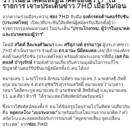
รายการ เจาะประเด็นข่าว 7HD เมื่อวันก่อน
จากความร่วมมือระหว่าง
ช่อง 7HD
จับมือ
องค์กรต่อต้านคอร์รัปชัน
(ประเทศไทย)
เปิดเวทีประชันวิสัยทัศน์ผู้สมัครรับเลือกตั้งผู้ว่า
ราชการกรุงเทพมหานคร ในประเด็น
“ปราบโกงกทม. ผู้ว่าฯในอนาคต
และอนาคตของผู้ว่าฯ”
โดยมี
สวิตต์ ลีละพงศ์วัฒนา
และ
ศรีสุภางค์ ธรรมาวุธ
ผู้ประกาศข่าว
7HD ดำเนินรายการ ร่วมด้วย
ดร.มานะ นิมิตมงคล
เลขาธิการองค์กร
ต่อต้านคอร์รัปชัน (ประเทศไทย) พร้อมด้วยพระเอกมากฝีมือ
เอส กัน
ตพงศ์ บำรุงรักษ์
ร่วมส่งคำถามเกี่ยวกับความมุ่งมั่นในการแก้ไข
ปัญหาด้านคอร์รัปชันแก่ผู้สมัครทั้ง 6 คน ได้แก่
หมายเลข 1 นายวิโรจน์ ลักขณาอดิศร หมายเลข 3 นายสกลธี ภัททิ
ยกุล หมายเลข 4 ศ.ดร.สุชัชวีร์ สุวรรณสวัสดิ์ หมายเลข 7 นางสาว
รสนา โตสิตระกูล หมายเลข 8 นายชัชชาติ สิทธิพันธุ์ และหมายเลข
11 น.ต.ศิธา ทิวารี ได้ร่วมแสดงวิสัยทัศน์กันพร้อมหน้า
ซึ่งจากวิสัยทัศน์ของทั้ง 6 คน ได้ข้อสรุปโดยรวมไปในทิศทางเดียวกัน
คือ
หยุดกลโกง “งบประมาณ”
มาพร้อมกับสโลแกนจากแนวคิด
7 คำ
สกัดโกง
และสอดคล้องกับการรณรงค์ “หยุดขายเสียง จุดเปลี่ยน
ประเทศ” จาก
ช่อง 7HD