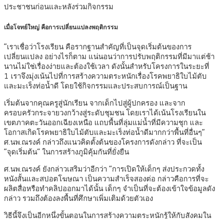
ประชาชนก่อนและหลังร่วมกิจกรรม
เมื่อโจทย์ใหญ่ คือการเปลี่ยนแปลงพฤติกรรม
“เราเชื่อว่าโรงเรียน คือรากฐานสำคัญที่เป็นจุดเริ่มต้นของการ
เปลี่ยนแปลง อย่างไรก็ตาม แน่นอนว่าการปรับพฤติกรรมที่มีมาแต่ช้า
นานไม่ใช่เรื่องง่ายและต้องใช้เวลา ดังนั้นสำหรับโครงการในระยะที่
1 เราจึงมุ่งเน้นไปที่การสร้างความตระหนักเรื่องโรคพยาธิใบไม้ตับ
และมะเร็งท่อน้ำดี โดยใช้กิจกรรมและประสบการณ์เป็นฐาน
เริ่มต้นจากคุณครูสู่นักเรียน จากเด็กไปสู่ผู้ปกครอง และจาก
ครอบครัวกระจายวงกว้างสู่ระดับชุมชน โดยเราได้เน้นโรงเรียนใน
เขตภาคตะวันออกเฉียงเหนือ แถบพื้นที่ลุ่มแม่น้ำที่มีความชุก และ
โอกาสเกิดโรคพยาธิใบไม้ตับและมะเร็งท่อน้ำดีมากกว่าพื้นที่อื่นๆ”
ศ.นพ.ณรงค์ กล่าวถึงแนวคิดตั้งต้นของโครงการดังกล่าว ที่จะเป็น
“จุดเริ่มต้น” ในการสร้างภูมิคุ้มกันที่ยั่งยืน
ศ.นพ.ณรงค์ ยังกล่าวเสริมว่าอีกว่า “การเปิดให้เด็กๆ ส่งประกวดทั้ง
หนังสั้นและสปอตโฆษณา เป็นความสำเร็จสองต่อ กล่าวคือการที่จะ
ผลิตสื่อหรือทำคลิปออกมาได้นั้น เด็กๆ จำเป็นที่จะต้องเข้าใจข้อมูลดัง
กล่าว รวมถึงต้องลงพื้นที่ศึกษาเพิ่มเติมด้วยตัวเอง
วิธีนี้จึงเป็นอีกหนึ่งขั้นตอนในการสร้างความตระหนักรู้ให้กับสังคมใน