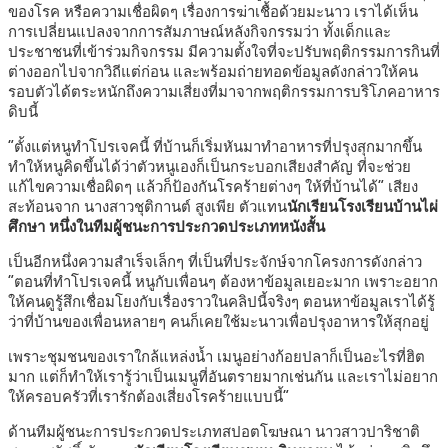
ของโรค หรือความเชื่อผิดๆ เรื่องการฆ่าเชื้อด้วยมะนาว เราได้เห็น
การเปลี่ยนแปลงจากการสัมภาษณ์หลังกิจกรรมว่า ทั้งเด็กและ
ประชาชนที่เข้าร่วมกิจกรรม มีความตั้งใจที่จะปรับพฤติกรรมการกินที่
ต่างออกไปจากวิถีแต่ก่อน และพร้อมถ่ายทอดข้อมูลดังกล่าวให้คน
รอบตัวได้ตระหนักถึงความเสี่ยงที่มาจากพฤติกรรมการบริโภคอาหาร
ดิบนี้
“ตั้งแต่หนูทำโปรเจคนี้ ที่บ้านก็เริ่มหันมาทำอาหารที่ปรุงสุกมากขึ้น
ทำให้หนูคิดขึ้นได้ว่าตัวหนูเองก็เป็นกระบอกเสียงสำคัญ ที่จะช่วย
แก้ไขความเชื่อผิดๆ แล้วก็ป้องกันโรคร้ายต่างๆ ให้ที่บ้านได้” เสียง
สะท้อนจาก นางสาวชุติกานต์ สูงเพีย ตัวแทน
นักเรียนโรงเรียนบ้านไผ่
ศึกษา หนึ่งในทีมผู้ชนะการประกวดประเภทหนังสั้น
เป็นอีกหนึ่งความสำเร็จเล็กๆ ที่เป็นที่ประจักษ์จากโครงการดังกล่าว
“ตอนที่ทำโปรเจคนี้ หนูกับเพื่อนๆ ต้องหาข้อมูลเยอะมาก เพราะอยาก
ให้คนดูรู้สึกเชื่อมโยงกับเรื่องราวในคลิปนี้จริงๆ ตอนหาข้อมูลเราได้รู้
ว่าที่บ้านของเพื่อนหลายๆ คนก็เคยใช้มะนาวเพื่อปรุงอาหารให้สุกอยู่
เพราะชุมชนของเราใกล้แหล่งน้ำ เมนูอย่างก้อยปลาก็เป็นอะไรที่ฮิต
มาก แต่ก็ทำให้เรารู้ว่าเป็นเมนูที่อันตรายมากเช่นกัน และเราไม่อยาก
ให้ครอบครัวที่เรารักต้องเสี่ยงโรคร้ายแบบนี้”
ด้านทีมผู้ชนะการประกวดประเภทสปอตโฆษณา นาวสาวปาริชาติ