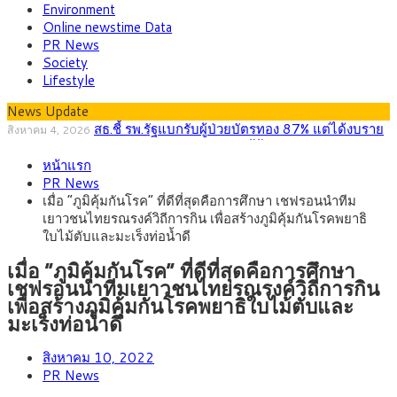
Environment
Online newstime Data
PR News
Society
Lifestyle
News Update
สธ.ชี้ รพ.รัฐแบกรับผู้ป่วยบัตรทอง 87% แต่ได้งบราย
สิงหาคม 4, 2026
หัวเพียง 2,618 บาท เสนอทบทวนจัดสรรงบให้สอดคล้องภาระงาน
กรุงศรี คาดเงินบาทสัปดาห์นี้ซื้อขายในกรอบ
สิงหาคม 3, 2026
จริง
หน้าแรก
33.00-33.60 ติดตามข้อมูลจ้างงานสหรัฐฯ
“เอกนิติ” เปิดเครื่องยนต์เศรษฐกิจใหม่ของไทย เดิน
สิงหาคม 1, 2026
PR News
หน้า 5 ยุทธศาสตร์ รื้อโครงสร้างเศรษฐกิจ ดันไทยโตเต็มศักยภาพ
ภัยเงียบใกล้ตัวเด็ก LSD “แสตมป์เมา” ยาเสพติด
กรกฎาคม 27, 2026
เมื่อ “ภูมิคุ้มกันโรค” ที่ดีที่สุดคือการศึกษา เชฟรอนนำทีม
ลายการ์ตูน กรมศุลกากร เตือนผู้ปกครองเฝ้าระวัง หลังยึดล็อตใหญ่
กรุงศรี คาดเงินบาทสัปดาห์นี้ (27–31 ก.ค.
กรกฎาคม 27, 2026
เยาวชนไทยรณรงค์วิถีการกิน เพื่อสร้างภูมิคุ้มกันโรคพยาธิ
จากเยอรมนี
2569) ซื้อขายในกรอบ 33.40-34.00 มองเฟดคงดอกเบี้ย
ครม.ไฟเขียวหลักการ ร่าง พ.ร.ฎ. เปิดทาง รฟม.เดิน
สิงหาคม 5, 2026
ใบไม้ตับและมะเร็งท่อน้ำดี
หน้ารถไฟฟ้าสงขลา โมโนเรล 12.54 กม. เชื่อมเมืองหาดใหญ่
เมื่อ “ภูมิคุ้มกันโรค” ที่ดีที่สุดคือการศึกษา
เชฟรอนนำทีมเยาวชนไทยรณรงค์วิถีการกิน
เพื่อสร้างภูมิคุ้มกันโรคพยาธิใบไม้ตับและ
มะเร็งท่อน้ำดี
สิงหาคม 10, 2022
PR News