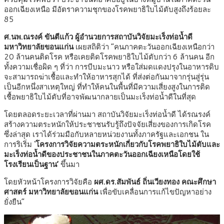
ออกเฉียงเหนือ มีอัตราความชุกของโรคพยาธิใบไม้ตับสูงถึงร้อยละ
85
ศ.นพ.ณรงค์ ขันตีแก้ว ผู้อำนวยการสถาบันวิจัยมะเร็งท่อน้ำดี
มหาวิทยาลัยขอนแก่น
เผยสถิติว่า “คนภาคตะวันออกเฉียงเหนือกว่า
20 ล้านคนติดโรค หรือเคยติดโรคพยาธิใบไม้ตับกว่า 6 ล้านคน อีก
ทั้งความเชื่อผิด ๆ ที่ว่า การบีบมะนาว หรือใส่มดแดงปรุงในอาหารดิบ
จะสามารถฆ่าเชื้อและทำให้อาหารสุกได้ ที่ส่งต่อกันมาจากรุ่นสู่รุ่น
เป็นอีกหนึ่งสาเหตุใหญ่ ที่ทำให้คนในพื้นที่มีความเสี่ยงสูงในการติด
เชื้อพยาธิใบไม้ตับที่อาจพัฒนากลายเป็นมะเร็งท่อน้ำดีในที่สุด
โดยตลอดระยะเวลาที่ผ่านมา สถาบันวิจัยมะเร็งท่อน้ำดี ได้รณรงค์
สร้างความตระหนักให้ประชาชนรับรู้ถึงปัจจัยเสี่ยงของการเกิดโรค
ซึ่งล่าสุด เราได้ร่วมมือกับหลายหน่วยงานทั้งภาครัฐและเอกชน ใน
การริเริ่ม ‘
โครงการวิจัยความตระหนักเกี่ยวกับโรคพยาธิใบไม้ตับและ
มะเร็งท่อน้ำดีของประชาชนในภาคตะวันออกเฉียงเหนือโดยใช้
โรงเรียนเป็นฐาน’
ขึ้นมา
โดยหัวหน้าโครงการวิจัยคือ
ผศ.ดร.สัมพันธ์ ถิ่นเวียงทอง คณะศึกษา
ศาสตร์ มหาวิทยาลัยขอนแก่น
เพื่อขับเคลื่อนการแก้ไขปัญหาอย่าง
ยั่งยืน”