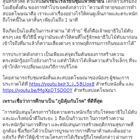
สุนทรสวัสดิ์ ตัวแทน
นักเรียนโรงเรียนชุมแพวิทยายน
ได้กล่าวเสริมถึง
ไอเดียตั้งต้น ของการทำโปรเจคดังกล่าวว่า “ความท้าทายของการทำ
สปอตโฆษณาคือ เราจะเล่าเรื่องอย่างไรให้คนดูเห็นภาพและตระหนัก
ถึงโรคนี้ในเวลาสั้นๆ เพียงไม่ถึง 1 นาที
จึงเกิดเป็นไอเดียในการเล่าผ่าน “ตัวร้าย” ซึ่งก็คือเจ้าพยาธิใบไม้ตับ
ตรงๆ เลย ซึ่งวิธีนี้ หนูว่ามันจะทำให้คนที่ไม่รู้จักพยาธิใบไม้ตับมาก่อน
เข้าใจถึงที่มาแล้วก็ความเสี่ยงต่างๆ จากพฤติกรรมการกินของเราได้”
การประกวดดังกล่าว เป็นเพียงแค่จุดเริ่มต้นของการสร้างความ
ตระหนักรู้ออกไปยังวงกว้าง แต่ทำให้เราได้เห็นความสำเร็จเล็กๆ ที่จะ
เข้าใกล้การเปลี่ยนแปลงวิถีการบริโภค
โดยสามารถรับชมหนังสั้นและสปอตโฆษณาของน้องๆ ผู้ชนะการ
ประกวดได้ที่
https://youtu.be/r3_J_5BUox8
สำหรับหนังสั้น และ
https://youtu.be/MgXpDTSD00Y
สำหรับสปอตโฆษณา
เพราะเชื่อว่าการศึกษาเป็น “ภูมิคุ้มกันโรค” ที่ดีที่สุด
“การสนับสนุนโครงการวิจัยความตระหนักเกี่ยวกับโรคพยาธิใบไม้ตับ
และมะเร็งท่อน้ำดีในระยะ 1 ถือเป็นก้าวแรก ในการสร้างความ
ตระหนักรู้ผ่านการศึกษา และสนับสนุนการสร้างพฤติกรรมสุขภาพที่
ถูกต้อง ซึ่งเรียกได้ว่าเป็นการบูรณาการการศึกษาด้านสะเต็มอย่าง
แท้จริง ที่ทำให้ผู้เข้าร่วมโครงการได้เรียนรู้ถึงโรคดังกล่าว ผ่านการ