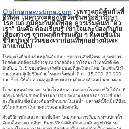
Onlinenewstime.com
:
เพราะภูมิคุ้มกันที่
ดีที่สุด ไม่ควรจะต้องใช้วัคซีนหรือยารักษา
โรค แต่ ภูมิคุ้มกันที่ดีที่สุด ควรเริ่มต้นที่ “ตัว
เรา” นั่นคือ ต้องเรียนรู้ เข้าใจและป้องกันภัย
เสี่ยงต่างๆ จากพฤติกรรมเดิม ๆ ที่เคยชินใน
ชีวิตประจำวันของเราก่อนที่ทุกอย่างมันจะ
สายเกินไป
โรคมะเร็งถือเป็นสาเหตุอันดับต้น ๆ ของการเสียชีวิตของประชากร
ไทยตั้งแต่อดีตจนถึงปัจจุบัน จากสถิติพบว่าโรคมะเร็งท่อน้ำดี ติด
อันดับ 1 ใน 5 ของชนิดมะเร็งที่พบบ่อยที่สุดในคนไทย ในแต่ละปี มี
รายงานพบผู้เสียชีวิตด้วยโรคมะเร็งท่อน้ำดีกว่า 15,000-20,000
ราย ซึ่งก่อให้เกิดความสูญเสียทางเศรษฐกิจและสังคมเป็นอย่างมาก
โดยสาเหตุหลักของการเกิดโรคดังกล่าว มาจากโรคพยาธิใบไม้ตับ ที่
มักจะมาพร้อมกับพฤติกรรมการรับประทานปลาเกล็ดขาววงศ์ ปลา
ตะเพียนดิบ ซึ่งเป็นวงศ์ปลาที่พบมากในแม่น้ำ ปลาวงศ์นี้จึงเป็นที่นิยม
บริโภคกันมากในภาคตะวันออกเฉียงเหนือ
ด้วยวิถีการกินและความเชื่อผิดๆ โดยเฉพาะการรับประทานปลาน้ำ
จืดเกล็ดขาวแบบดิบๆ ที่พยาธิใบไม้ตับมักจะอาศัยอยู่ ทำให้กรม
ควบคุมโรคพบว่า ประชาชนที่อาศัยอยู่ในบางหมู่บ้านในภาคตะวัน