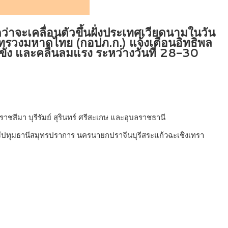
ดว่าจะเคลื่อนตัวขึ้นฝั่งประเทศเวียดนามในวัน
รวงมหาดไทย (กอปภ.ก.) แจ้งเตือนอิทธิพล
วมขัง และคลื่นลมแรง ระหว่างวันที่ 28-30
สีมา บุรีรัมย์ สุรินทร์ ศรีสะเกษ และอุบลราชธานี
ุรีปทุมธานีสมุทรปราการ นครนายกปราจีนบุรีสระแก้วฉะเชิงเทรา