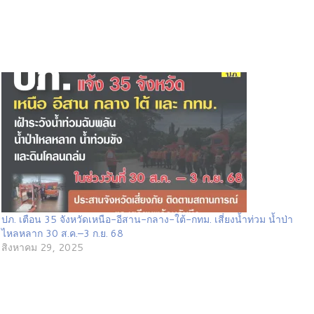
ปภ. เตือน 35 จังหวัดเหนือ-อีสาน-กลาง-ใต้-กทม. เสี่ยงน้ำท่วม น้ำป่า
ไหลหลาก 30 ส.ค.–3 ก.ย. 68
สิงหาคม 29, 2025