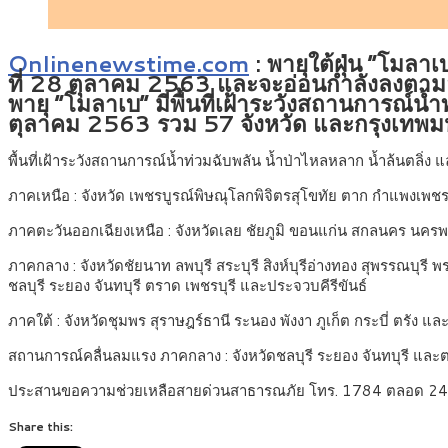
Onlinenewstime.com
: พายุใต้ฝุ่น “โมลาเ
ที่ 28 ตุลาคม 2563 และจะอ่อนกำลังลงตาม
พายุ “โมลาเบ” มีพื้นที่เฝ้าระวังสถานการณ์น้
ตุลาคม 2563 รวม 57 จังหวัด และกรุงเทพ
พื้นที่เฝ้าระวังสถานการณ์น้ำท่วมฉับพลัน น้ำป่าไหลหลาก น้ำล้นตลิ่ง แ
ภาคเหนือ : จังหวัด เพชรบูรณ์พิษณุโลกพิจิตรสุโขทัย ตาก กำแพงเพชร
ภาคตะวันออกเฉียงเหนือ : จังหวัดเลย ชัยภูมิ ขอนแก่น สกลนคร นครพ
ภาคกลาง : จังหวัดชัยนาท ลพบุรี สระบุรี สิงห์บุรีอ่างทอง สุพรรณ
ชลบุรี ระยอง จันทบุรี ตราด เพชรบุรี และประจวบคีรีขันธ์
ภาคใต้ : จังหวัดชุมพร สุราษฎร์ธานี ระนอง พังงา ภูเก็ต กระบี่ ตรัง แล
สถานการณ์คลื่นลมแรง ภาคกลาง : จังหวัดชลบุรี ระยอง จันทบุรี และตรา
ประสานขอความช่วยเหลือสายด่วนสาธารณภัย โทร. 1784 ตลอด 24 
Share this: