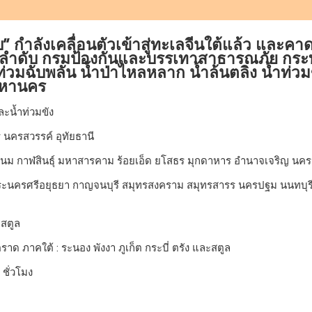
บ” กำลังเคลื่อนตัวเข้าสู่ทะเลจีนใต้แล้ว และคา
ลำดับ กรมป้องกันและบรรเทาสาธารณภัย กระท
ำท่วมฉับพลัน น้ำป่าไหลหลาก น้ำล้นตลิ่ง น้ำท่
มหานคร
ละน้ำท่วมขัง
 นครสวรรค์ อุทัยธานี
นม กาฬสินธุ์ มหาสารคาม ร้อยเอ็ด ยโสธร มุกดาหาร อำนาจเจริญ นครราช
บุรี พระนครศรีอยุธยา กาญจนบุรี สมุทรสงคราม สมุทรสารร นครปฐม นนทบ
ะสตูล
ด ภาคใต้ : ระนอง พังงา ภูเก็ต กระบี่ ตรัง และสตูล
ชั่วโมง