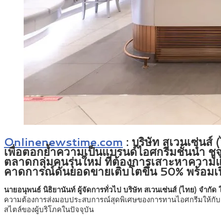
Onlinenewstime.com
:
บริษัท สเวนเซ่นส์
เพื่อตอกย้ำความเป็นแบรนด์ไอศกรีมชั้นนำ ชูจ
ตลาดกลุ่มคนรุ่นใหม่ ที่ต้องการเสาะหาความ
คาดการณ์ดันยอดขายเติบโตขึ้น 50% พร้อมเปิดใ
นายอนุพนธ์ นิธิยานันท์ ผู้จัดการทั่วไป บริษัท สเวนเซ่นส์ (ไทย) จำกั
ความต้องการส่งมอบประสบการณ์สุดพิเศษของการทานไอศกรีมให้กับลูกค
สไตล์ของผู้บริโภคในปัจจุบัน