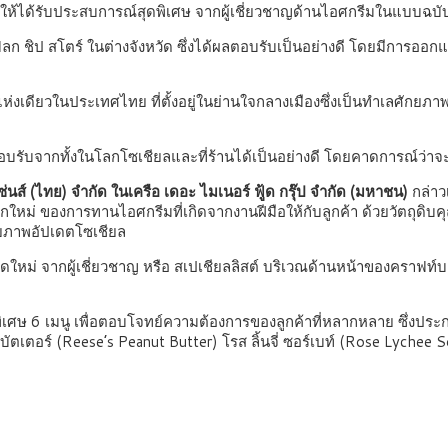
ูกค้าให้ได้รับประสบการณ์สุดพิเศษ จากผู้เชี่ยวชาญด้านไอศกรีมในแบบฉบ
ชิป สโตร์ ในต่างจังหวัด ซึ่งได้ผลตอบรับเป็นอย่างดี โดยมีการออกแบ
ดียวในประเทศไทย ที่ตั้งอยู่ในย่านใจกลางเมืองซึ่งเป็นทำเลศักยภาพที
อบรับจากทั้งในโลกโซเชียลและที่ร้านได้เป็นอย่างดี โดยคาดการณ์ว่า
ส์ (ไทย) จำกัด ในเครือ เดอะ ไมเนอร์ ฟู้ด กรุ๊ป จำกัด (มหาชน)
กล่าว
ใหม่ ของการทานไอศกรีมที่เกิดจากงานฝีมือให้กับลูกค้า ด้วยวัตถุดิบค
่ายภาพอัปเดตโซเชียล
ม่ จากผู้เชี่ยวชาญ หรือ สเปเชียลลิสต์ บริเวณด้านหน้าของคราฟท์บาร
ิเศษ 6 เมนู เพื่อตอบโจทย์ความต้องการของลูกค้าที่หลากหลาย ซึ่งประก
ัท บัตเตอร์ (Reese’s Peanut Butter) โรส ลิ้นจี่ ซอร์เบท์ (Rose Lyche