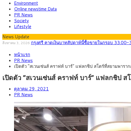
Environment
Online newstime Data
PR News
Society
Lifestyle
News Update
กรุงศรี คาดเงินบาทสัปดาห์นี้ซื้อขายในกรอบ 33.00-
สิงหาคม 3, 2026
“เอกนิติ” เปิดเครื่องยนต์เศรษฐกิจใหม่ของไทย เดินห
สิงหาคม 1, 2026
หน้าแรก
ภัยเงียบใกล้ตัวเด็ก LSD “แสตมป์เมา” ยาเสพติดลาย
กรกฎาคม 27, 2026
PR News
กรุงศรี คาดเงินบาทสัปดาห์นี้ (27–31 ก.ค. 256
กรกฎาคม 27, 2026
เปิดตัว “สเวนเซ่นส์ คราฟท์ บาร์” แฟลกชิป สโตร์ที่สยามพา
ครม.ไฟเขียวหลักการ ร่าง พ.ร.ฎ. เปิดทาง รฟม.เดินห
สิงหาคม 5, 2026
สธ.ชี้ รพ.รัฐแบกรับผู้ป่วยบัตรทอง 87% แต่ได้งบร
สิงหาคม 4, 2026
เปิดตัว “สเวนเซ่นส์ คราฟท์ บาร์” แฟลกชิ
ตุลาคม 29, 2021
PR News