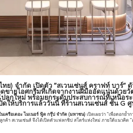
 (ไทย) จำกัด เปิดตัว “สเวนเซ่นส์ คราฟท์ บาร์”
ุดขายไอศกรีมที่เกิดจากงานฝีมืออัดแน่นด้วยวั
แปลกใหม่ พร้อมยกระดับประสบการณ์ที่เหนือระด
ห้บริการแล้ววันนี้ ที่ร้านสเวนเซ่นส์ ชั้น G 
ด ในเครือเดอะ ไมเนอร์ ฟู้ด กรุ๊ป จำกัด (มหาชน)
เปิดเผยว่า “เพื่อตอกย้
้า สเวนเซ่นส์ จึงได้เปิดตัวแฟลกชิป สโตร์แห่งใหม่ ภายใต้แนวคิด “