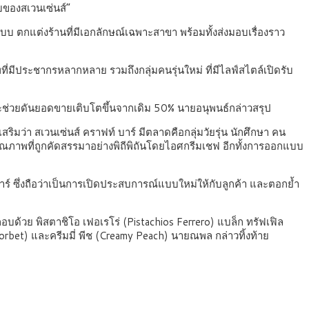
ับของสเวนเซ่นส์”
บ ตกแต่งร้านที่มีเอกลักษณ์เฉพาะสาขา พร้อมทั้งส่งมอบเรื่องราว
่มีประชากรหลากหลาย รวมถึงกลุ่มคนรุ่นใหม่ ที่มีไลฟ์สไตล์เปิดรับ
จะช่วยดันยอดขายเติบโตขึ้นจากเดิม 50% นายอนุพนธ์กล่าวสรุป
เสริมว่า สเวนเซ่นส์ คราฟท์ บาร์ มีตลาดคือกลุ่มวัยรุ่น นักศึกษา คน
ุณภาพที่ถูกคัดสรรมาอย่างพิถีพิถันโดยไอศกรีมเชฟ อีกทั้งการออกแบบ
์ ซึ่งถือว่าเป็นการเปิดประสบการณ์แบบใหม่ให้กับลูกค้า และตอกย้ำ
อบด้วย พิสตาชิโอ เฟอเรโร่ (Pistachios Ferrero) แบล็ก ทรัฟเฟิล
e Sorbet) และครีมมี่ พีช (Creamy Peach) นายณพล กล่าวทิ้งท้าย