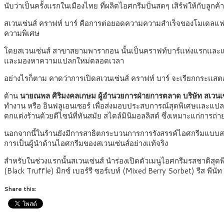
นับว่าเป็นครั้งแรกในเมืองไทย ที่ผลิตไอศกรีมปั่นสดๆ เสิร์ฟให้กับล
สเวนเซ่นส์ คราฟท์ บาร์ คือการต่อยอดความความสำเร็จของโมเดลแฟลก 
ความพิเศษ
โดยสเวนเซ่นส์ สาขาสยามพารากอน นั้นเป็นคราฟท์บาร์แห่งแรกและแห่งเ
และมองหาความแปลกใหม่ตลอดเวลา
อย่างไรก็ตาม คาดว่าการเปิดสเวนเซ่นส์ คราฟท์ บาร์ จะเรียกกระแสต
ด้าน
นายณพล ศิริมงคลเกษม ผู้อำนวยการฝ่ายการตลาด บริษัท สเวนเซ่น
ทำงาน หรือ อินฟลูเอนเซอร์ เพื่อส่งมอบประสบการณ์สุดพิเศษและแปลก
ตกแต่งร้านด้วยดีไซน์ที่ทันสมัย สไตล์มินิมอลลิสต์ ซึ่งเหมาะแก่การถ
นอกจากนี้ในร้านยังมีการสาธิตกระบวนการการรังสรรค์ไอศกรีมแบบสดให
การเป็นผู้นำด้านไอศกรีมของสเวนเซ่นส์อย่างแท้จริง
สำหรับในช่วงแรกนั้นสเวนเซ่นส์ นำร่องเปิดตัวเมนูไอศกรีมรสชาติสุดพ
(Black Truffle) มิกซ์ เบอร์รี ซอร์เบท์ (Mixed Berry Sorbet) รีส พีน
Share this: