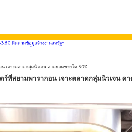
33.60 ติดตามข้อมูลจ้างงานสหรัฐฯ
น้า 5 ยุทธศาสตร์ รื้อโครงสร้างเศรษฐกิจ ดันไทยโตเต็มศักยภาพ
การ์ตูน กรมศุลกากร เตือนผู้ปกครองเฝ้าระวัง หลังยึดล็อตใหญ่จากเยอ
9) ซื้อขายในกรอบ 33.40-34.00 มองเฟดคงดอกเบี้ย
รากอน เจาะตลาดกลุ่มนิวเจน คาดยอดขายโต 50%
น้ารถไฟฟ้าสงขลา โมโนเรล 12.54 กม. เชื่อมเมืองหาดใหญ่
ายหัวเพียง 2,618 บาท เสนอทบทวนจัดสรรงบให้สอดคล้องภาระงานจริง
ป สโตร์ที่สยามพารากอน เจาะตลาดกลุ่มนิวเจน