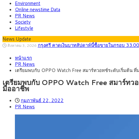
Environment
Online newstime Data
PR News
Society
Lifestyle
News Update
กรุงศรี คาดเงินบาทสัปดาห์นี้ซื้อขายในกรอบ 33.0
สิงหาคม 3, 2026
“เอกนิติ” เปิดเครื่องยนต์เศรษฐกิจใหม่ของไทย เดิ
สิงหาคม 1, 2026
หน้าแรก
ภัยเงียบใกล้ตัวเด็ก LSD “แสตมป์เมา” ยาเสพติด
กรกฎาคม 27, 2026
PR News
กรุงศรี คาดเงินบาทสัปดาห์นี้ (27–31 ก.ค. 2
กรกฎาคม 27, 2026
เตรียมพบกับ OPPO Watch Free สมาร์ทวอทช์ระดับเริ่มต้น ที่
ครม.ไฟเขียวหลักการ ร่าง พ.ร.ฎ. เปิดทาง รฟม.เดิ
สิงหาคม 5, 2026
สธ.ชี้ รพ.รัฐแบกรับผู้ป่วยบัตรทอง 87% แต่ได้ง
สิงหาคม 4, 2026
เตรียมพบกับ OPPO Watch Free สมาร์ทวอทช์ร
มืออาชีพ
กุมภาพันธ์ 22, 2022
PR News