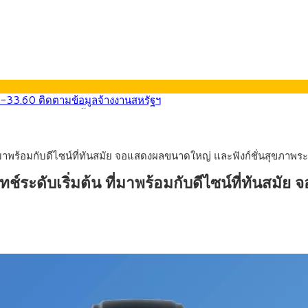
0-33.60 ติดตามข้อมูลจ้างงานสหรัฐฯ
นหน้า 5 ยุทธศาสตร์ รื้อโครงสร้างเศรษฐกิจ ดันไทยโตเต็มศักยภาพ
ลายการ์ตูน กรมศุลกากร เตือนผู้ปกครองเฝ้าระวัง หลังยึดล็อตใหญ่จากเ
569) ซื้อขายในกรอบ 33.40-34.00 มองเฟดคงดอกเบี้ย
มาพร้อมกับดีไซน์ที่ทันสมัย จอแสดงผลขนาดใหญ่ และฟังก์ชั่นสุขภาพระ
นหน้ารถไฟฟ้าสงขลา โมโนเรล 12.54 กม. เชื่อมเมืองหาดใหญ่
บรายหัวเพียง 2,618 บาท เสนอทบทวนจัดสรรงบให้สอดคล้องภาระงานจริง
ะดับเริ่มต้น ที่มาพร้อมกับดีไซน์ที่ทันสมัย