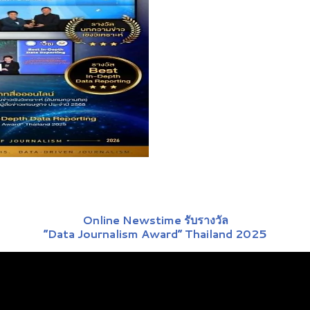
Online Newstime รับรางวัล
“Data Journalism Award” Thailand 2025