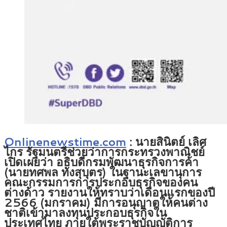
Onlinenewstime.com
: นายสินิตย์ เลิศ
ไกร รัฐมนตรีช่วยว่าการกระทรวงพาณิชย์
เปิดเผยว่า อธิบดีกรมพัฒนาธุรกิจการค้า
(นายทศพล ทังสุบุตร) ในฐานะเลขานุการ
คณะกรรมการการประกอบธุรกิจของคน
ต่างด้าว รายงานให้ทราบว่าเดือนแรกของปี
2566 (มกราคม) มีการอนุญาตให้คนต่าง
ชาติเข้ามาลงทุนประกอบธุรกิจใน
ประเทศไทย ภายใต้พระราชบัญญัติการ