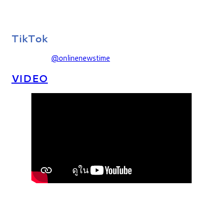
TikTok
@onlinenewstime
VIDEO