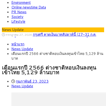
Environment
Online newstime Data
PR News
Society
Lifestyle
News Update
กรุงศรี คาดเงินบาทสัปดาห์นี้ (27–31 ก.ค.
กรกฎาคม 27, 2026
2569) ซื้อขายในกรอบ 33.40-34.00 มองเฟดคงดอกเบี้ย
ครม.ไฟเขียวหลักการ ร่าง พ.ร.ฎ. เปิดทาง รฟม.เดิน
สิงหาคม 5, 2026
หน้าแรก
หน้ารถไฟฟ้าสงขลา โมโนเรล 12.54 กม. เชื่อมเมืองหาดใหญ่
สธ.ชี้ รพ.รัฐแบกรับผู้ป่วยบัตรทอง 87% แต่ได้งบ
สิงหาคม 4, 2026
News Update
รายหัวเพียง 2,618 บาท เสนอทบทวนจัดสรรงบให้สอดคล้องภาระ
กรุงศรี คาดเงินบาทสัปดาห์นี้ซื้อขายในกรอบ
สิงหาคม 3, 2026
เดือนแรกปี 2566 ต่างชาติหอบเงินลงทุนเข้าไทย 5,129 ล้าน
งานจริง
33.00-33.60 ติดตามข้อมูลจ้างงานสหรัฐฯ
“เอกนิติ” เปิดเครื่องยนต์เศรษฐกิจใหม่ของไทย
สิงหาคม 1, 2026
บาท
เดินหน้า 5 ยุทธศาสตร์ รื้อโครงสร้างเศรษฐกิจ ดันไทยโตเต็ม
ภัยเงียบใกล้ตัวเด็ก LSD “แสตมป์เมา” ยาเสพ
กรกฎาคม 27, 2026
ศักยภาพ
ติดลายการ์ตูน กรมศุลกากร เตือนผู้ปกครองเฝ้าระวัง หลังยึดล็อต
เดือนแรกปี 2566 ต่างชาติหอบเงินลงทุน
ใหญ่จากเยอรมนี
เข้าไทย 5,129 ล้านบาท
กุมภาพันธ์ 23, 2023
News Update