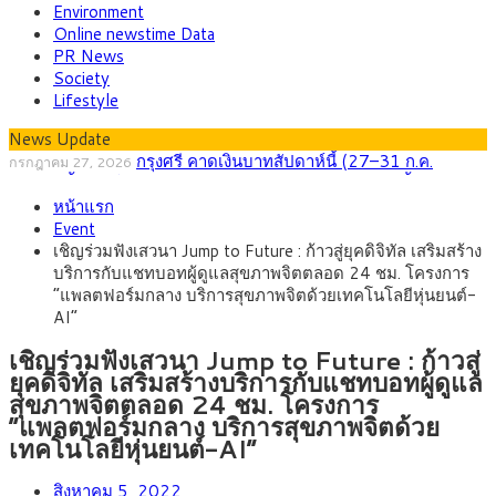
Environment
Online newstime Data
PR News
Society
Lifestyle
News Update
กรุงศรี คาดเงินบาทสัปดาห์นี้ (27–31 ก.ค.
กรกฎาคม 27, 2026
2569) ซื้อขายในกรอบ 33.40-34.00 มองเฟดคงดอกเบี้ย
ครม.ไฟเขียวหลักการ ร่าง พ.ร.ฎ. เปิดทาง รฟม.เดิน
สิงหาคม 5, 2026
หน้าแรก
หน้ารถไฟฟ้าสงขลา โมโนเรล 12.54 กม. เชื่อมเมืองหาดใหญ่
สธ.ชี้ รพ.รัฐแบกรับผู้ป่วยบัตรทอง 87% แต่ได้งบราย
สิงหาคม 4, 2026
Event
หัวเพียง 2,618 บาท เสนอทบทวนจัดสรรงบให้สอดคล้องภาระงาน
กรุงศรี คาดเงินบาทสัปดาห์นี้ซื้อขายในกรอบ
สิงหาคม 3, 2026
เชิญร่วมฟังเสวนา Jump to Future : ก้าวสู่ยุคดิจิทัล เสริมสร้าง
จริง
33.00-33.60 ติดตามข้อมูลจ้างงานสหรัฐฯ
“เอกนิติ” เปิดเครื่องยนต์เศรษฐกิจใหม่ของไทย เดิน
สิงหาคม 1, 2026
บริการกับแชทบอทผู้ดูแลสุขภาพจิตตลอด 24 ชม. โครงการ
หน้า 5 ยุทธศาสตร์ รื้อโครงสร้างเศรษฐกิจ ดันไทยโตเต็มศักยภาพ
ภัยเงียบใกล้ตัวเด็ก LSD “แสตมป์เมา” ยาเสพติด
กรกฎาคม 27, 2026
“แพลตฟอร์มกลาง บริการสุขภาพจิตด้วยเทคโนโลยีหุ่นยนต์-
ลายการ์ตูน กรมศุลกากร เตือนผู้ปกครองเฝ้าระวัง หลังยึดล็อตใหญ่
AI”
จากเยอรมนี
เชิญร่วมฟังเสวนา Jump to Future : ก้าวสู่
ยุคดิจิทัล เสริมสร้างบริการกับแชทบอทผู้ดูแล
สุขภาพจิตตลอด 24 ชม. โครงการ
“แพลตฟอร์มกลาง บริการสุขภาพจิตด้วย
เทคโนโลยีหุ่นยนต์-AI”
สิงหาคม 5, 2022