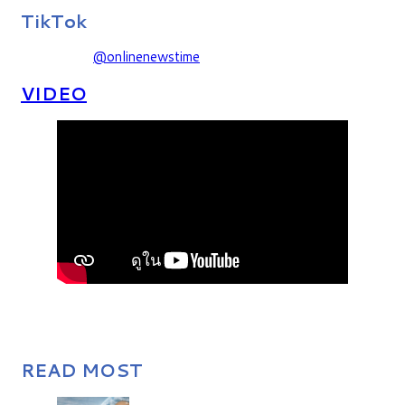
TikTok
@onlinenewstime
VIDEO
READ MOST