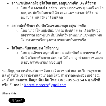
จากแรงบันดาลใจ สู่ใส่ใจแชทบอลสุขภาพจิต By ศิริราช
โดย ทีม Mental Health Tech Discovery คุณพณิดา โย
มะบุตร นักจิตวิทยาคลินิก คณะแพทยศาสตร์ศิริราช
พยาบาล มหาวิทยาลัยมหิดล
อยากพักก็ทักมา กับ พักใจแชทบอทดูแลสุขภาพจิต
โดย นาวาโทหญิงปิยมาภรณ์ สิงห์คำ และ เรือตรีหญิง
ณัฐวรรณ เอกทุ่งบัว ทีมนักจิตวิทยาพัฒนาแชทบอท พัก
ใจ รพ.ทหารเรือกรุงเทพ กรมแพทย์ทหารเรือ
ใส่ใจกัน กับแชทบอท ใส่ใจกาญ
โดย คุณสิรยา อนุสนธิ์ และ คุณปิยพันธ์ คชาธรรม ทีม
นักจิตวิทยาพัฒนาแชทบอท ใส่ใจกาญ ศาลเยาวชนและ
ครอบครัวจังหวัดกาญจนบุรี
ขอเชิญบุคลากรด้านสุขภาพจิตและจิตเวช หน่วยงานบริการสุขภาพ
และผู้สนใจ เข้าร่วมงานเสวนาออนไลน์ สามารถลงทะเบียนเข้าร่วม
งานได้ที่
สอบถามข้อมูลเพิ่มเติม โทร. 063-996-1544 คุณกีรติ
หรือ E-mail :
Keerati.mhtech@gmail.com
Share this: