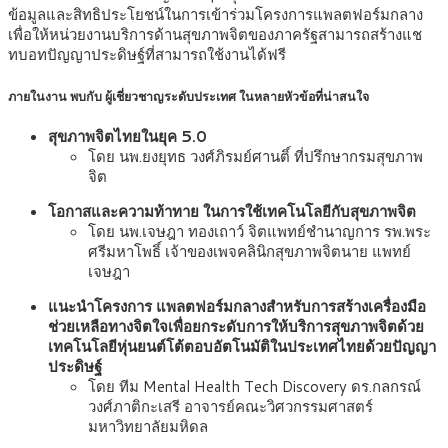
ข้อมูลและสิทธิประโยชน์ในการเข้าร่วมโครงการแพลตฟอร์มกลาง
เพื่อให้หน่วยงานบริการด้านสุขภาพจิตของภาครัฐสามารถสร้างแช
ทบอทปัญญาประดิษฐ์ที่สามารถใช้งานได้ฟรี
ภายในงาน พบกับ ผู้เชี่ยวชาญระดับประเทศ ในหลายหัวข้อที่น่าสนใจ
สุขภาพจิตไทยในยุค 5.0
โดย นพ.ยงยุทธ วงศ์ภิรมย์ศานติ์ ที่ปรึกษากรมสุขภาพ
จิต
โอกาสและความท้าทาย ในการใช้เทคโนโลยีกับสุขภาพจิต
โดย นพ.เจษฎา ทองเถาว์ จิตแพทย์ชำนาญการ รพ.พระ
ศรีมหาโพธิ์ เจ้าของเพจคลินิกสุขภาพจิตนาย แพทย์
เจษฎา
แนะนำโครงการ แพลตฟอร์มกลางสำหรับการสร้างเครื่องมือ
ช่วยเหลือทางจิตใจเพื่อยกระดับการให้บริการสุขภาพจิตด้วย
เทคโนโลยีหุ่นยนต์โต้ตอบอัตโนมัติในประเทศไทยด้วยปัญญา
ประดิษฐ์
โดย ทีม Mental Health Tech Discovery ดร.กลกรณ์
วงศ์ภาติกะเสรี อาจารย์คณะวิศวกรรมศาสตร์
มหาวิทยาลัยมหิดล