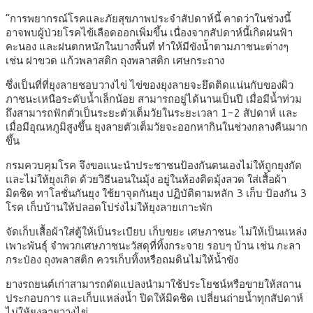
“การพยากรณ์โรคและภัยสุขภาพประจำสัปดาห์นี้ คาดว่าในช่วงนี้
อาจพบผู้ป่วยโรคไข้เลือดออกเพิ่มขึ้น เนื่องจากสัปดาห์นี้เกิดฝนฟ้า
คะนอง และฝนตกหนักในบางพื้นที่ ทำให้มีขังน้ำตามภาชนะต่างๆ
เช่น ฝาขวด แก้วพลาสติก ถุงพลาสติก เศษกระถาง
ซึ่งเป็นที่ที่ยุงลายชอบวางไข่ ไข่ของยุงลายจะยึดติดแน่นกับของผิว
ภาชนะเหนือระดับน้ำเล็กน้อย สามารถอยู่ได้นานเป็นปี เมื่อมีน้ำท่วม
ถึงสามารถฟักตัวเป็นระยะตัวเต็มวัยในระยะเวลา 1-2 สัปดาห์ และ
เมื่อมีอุณหภูมิสูงขึ้น ยุงลายตัวเต็มวัยจะออกหากินในช่วงกลางคืนมาก
ขึ้น
กรมควบคุมโรค จึงขอแนะนำประชาชนป้องกันตนเองไม่ให้ถูกยุงกัด
และไม่ให้ยุงเกิด ด้วยวิธีนอนในมุ้ง อยู่ในห้องติดมุ้งลวด ใส่เสื้อผ้า
มิดชิด ทาโลชั่นกันยุง ใช้ยาจุดกันยุง ปฏิบัติตามหลัก 3 เก็บ ป้องกัน 3
โรค เก็บบ้านให้ปลอดโปร่งไม่ให้ยุงลายเกาะพัก
จัดเก็บเสื้อผ้าใส่ตู้ให้เป็นระเบียบ เก็บขยะ เศษภาชนะ ไม่ให้เป็นแหล่ง
เพาะพันธุ์ จำพวกเศษภาชนะวัสดุที่ทิ้งกระจาย รอบๆ บ้าน เช่น กะลา
กระป๋อง ถุงพลาสติก ควรเก็บทิ้งหรือถมดินไม่ให้น้ำขัง
ยางรถยนต์เก่าสามารถดัดแปลงนำมาใช้ประโยชน์หรือขายให้สถาน
ประกอบการ และเก็บแหล่งน้ำ ปิดให้มิดชิด เปลี่ยนถ่ายน้ำทุกสัปดาห์
ไม่ให้ยุงลายวางไข่