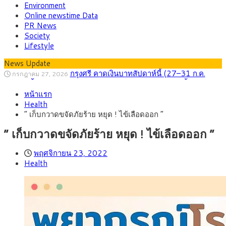
Environment
Online newstime Data
PR News
Society
Lifestyle
News Update
กรุงศรี คาดเงินบาทสัปดาห์นี้ (27–31 ก.ค.
กรกฎาคม 27, 2026
2569) ซื้อขายในกรอบ 33.40-34.00 มองเฟดคงดอกเบี้ย
ครม.ไฟเขียวหลักการ ร่าง พ.ร.ฎ. เปิดทาง รฟม.เดิน
สิงหาคม 5, 2026
หน้าแรก
หน้ารถไฟฟ้าสงขลา โมโนเรล 12.54 กม. เชื่อมเมืองหาดใหญ่
สธ.ชี้ รพ.รัฐแบกรับผู้ป่วยบัตรทอง 87% แต่ได้งบ
สิงหาคม 4, 2026
Health
รายหัวเพียง 2,618 บาท เสนอทบทวนจัดสรรงบให้สอดคล้องภาระ
กรุงศรี คาดเงินบาทสัปดาห์นี้ซื้อขายในกรอบ
สิงหาคม 3, 2026
” เก็บกวาดขจัดภัยร้าย หยุด ! ไข้เลือดออก “
งานจริง
33.00-33.60 ติดตามข้อมูลจ้างงานสหรัฐฯ
“เอกนิติ” เปิดเครื่องยนต์เศรษฐกิจใหม่ของไทย
สิงหาคม 1, 2026
เดินหน้า 5 ยุทธศาสตร์ รื้อโครงสร้างเศรษฐกิจ ดันไทยโตเต็ม
ภัยเงียบใกล้ตัวเด็ก LSD “แสตมป์เมา” ยาเสพ
กรกฎาคม 27, 2026
” เก็บกวาดขจัดภัยร้าย หยุด ! ไข้เลือดออก “
ศักยภาพ
ติดลายการ์ตูน กรมศุลกากร เตือนผู้ปกครองเฝ้าระวัง หลังยึดล็อต
ใหญ่จากเยอรมนี
พฤศจิกายน 23, 2022
Health