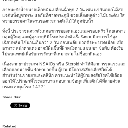
ภาชนะขังน้ำขนาดเล็กหมั่นเปลี่ยนน้ำทุก 7 วัน เช่น แจกันดอกไม้สด
แจกันหิ้งบูชาพระ แจกันที่ศาลพระภูมิ ขวดเลี้ยงพลูด่าง ไม้ประดับ ใส่
ทรายธรรมดาในจานรองกระถางต้นไม้ให้ดูดซับน้ำ
ทั้งนี้ ประชาชนควรสังเกตอาการของตนเองและครอบครัว โดยเฉพาะ
กลุ่มผู้ใหญ่และผู้สูงอายุที่มีโรคประจำตัวเรื้อรังหากมีอาการไข้สูง
เฉียบพลัน ไข้นานเกินกว่า 2 วัน อ่อนเพลีย ปวดศีรษะ ปวดเมื่อย เบื่อ
อาหาร หน้าตาแดง อาจมีผื่นขึ้นที่ผิวหนังตามแขน ขา ข้อพับ ต้องรีบ
ไปพบแพทย์เพื่อรับการรักษาที่เหมาะสม ไม่ซื้อยากินเอง
เนื่องจากยาประเภท NSAIDs หรือ Steroid ทำให้มีอาการรุนแรงและ
เลือดออกมากขึ้น รักษายากขึ้น ผู้ป่วยมีโอกาสเสี่ยงเสียชีวิตได้
สำหรับร้านขายยาและคลินิก ควรแนะนำให้ผู้ป่วยสงสัยโรคไข้เลือด
ออกให้ไปรักษาที่โรงพยาบาล สอบถามข้อมูลเพิ่มเติมได้ที่สายด่วน
กรมควบคุมโรค 1422”
Share this:
Related