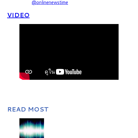
@onlinenewstime
VIDEO
READ MOST