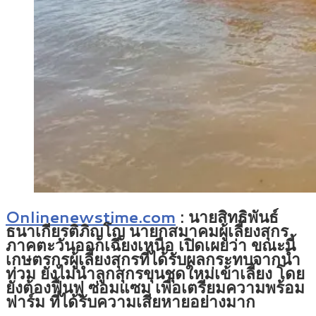
Onlinenewstime.com
:
นายสิทธิพันธ์
ธนาเกียรติภิญโญ นายกสมาคมผู้เลี้ยงสุกร
ภาคตะวันออกเฉียงเหนือ เปิดเผยว่า ขณะนี้
เกษตรกรผู้เลี้ยงสุกรที่ได้รับผลกระทบจากน้ำ
ท่วม ยังไม่นำลูกสุกรขุนชุดใหม่เข้าเลี้ยง โดย
ยังต้องฟื้นฟู ซ่อมแซม เพื่อเตรียมความพร้อม
ฟาร์ม ที่ได้รับความเสียหายอย่างมาก