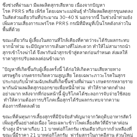
ซึ่งช่วงที่ผ่านมา มีผลผลิตสุกรเสียหาย เนื่องจากปัญหา
โรค PRRS หรือ เพิร์ส โดยเฉพาะแม่พันธุ์ ทำให้ผลผลิตสุกรขุนลดลง
ในสัดส่วนเดียวกันที่ประมาณ 30-40 % นอกจากนี้ ในช่วงน้ำท่วมยัง
เพิ่มความเสี่ยงการแพร่โรค PRRS กรณีที่มีหมูที่เป็นโรคดังกล่าวใน
พื้นที่ด้วย
ขณะเดียวกัน ผู้เลี้ยงในสถานที่ใกล้เคียงที่คาดว่าจะได้รับผลกระทบ
จากน้ำท่วม จะมีปัญหาการเดินทางที่ไม่สะดวก ทำให้ไม่สามารถนำ
สุกรเข้าโรงฆ่าได้ จึงพากันนำสุกรเข้าสู่ตลาดก่อนกำหนด ส่งผลให้
ราคาสุกรปรับลดลงค่อนข้างมาก
“ปัญหาที่เกิดขึ้นกับผู้เลี้ยงครั้งนี้ ได้ก่อให้เกิดความเสียหายทาง
เศรษฐกิจ เกษตรกรเกิดความสูญเสีย โดยเฉพาะภาวะโรคในสุกร
ประกอบกับน้ำท่วมฉับพลันที่เกิดขึ้นช่วงที่ผ่านมา เกษตรกรหลายราย
พากันนำผลผลิตสุกรออกขายเพื่อหนีน้ำท่วม ทำให้ราคาตกต่ำลง
อย่างมาก หลังจากที่ก่อนหน้านี้ ผู้บริโภคได้ชะลอการจับจ่ายใช้สอย
ทำให้ความต้องการบริโภคเนื้อสุกรได้รับผลกระทบจากความ
ต้องการที่ลดลงด้วย
ขณะที่ต้นทุนการเลี้ยงสุกรที่มีปัจจัยสำคัญมาจากวัตถุดิบอาหารสัตว์
เพิ่มสูงขึ้นอย่างต่อเนื่อง โดยเฉพาะข้าวโพดเลี้ยงสัตว์ที่มีราคาค่อน
ข้างสูง มีราคาเกือบ 11 บาทต่อกิโลกรัม เช่นเดียวกับกากถั่วเหลืองที่
ขณะนี้มีราคา 21 บาทต่อกิโลกรัม ฟาร์มสุกรในภาคอีสาน ส่วนใหญ่