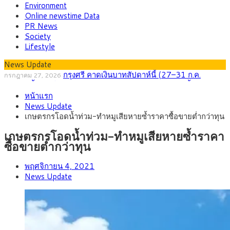
Environment
Online newstime Data
PR News
Society
Lifestyle
News Update
กรุงศรี คาดเงินบาทสัปดาห์นี้ (27–31 ก.ค.
กรกฎาคม 27, 2026
2569) ซื้อขายในกรอบ 33.40-34.00 มองเฟดคงดอกเบี้ย
ครม.ไฟเขียวหลักการ ร่าง พ.ร.ฎ. เปิดทาง รฟม.เดิน
สิงหาคม 5, 2026
หน้าแรก
หน้ารถไฟฟ้าสงขลา โมโนเรล 12.54 กม. เชื่อมเมืองหาดใหญ่
สธ.ชี้ รพ.รัฐแบกรับผู้ป่วยบัตรทอง 87% แต่ได้งบราย
สิงหาคม 4, 2026
News Update
หัวเพียง 2,618 บาท เสนอทบทวนจัดสรรงบให้สอดคล้องภาระงาน
กรุงศรี คาดเงินบาทสัปดาห์นี้ซื้อขายในกรอบ
สิงหาคม 3, 2026
เกษตรกรโอดน้ำท่วม-ทำหมูเสียหายซ้ำราคาซื้อขายต่ำกว่าทุน
จริง
33.00-33.60 ติดตามข้อมูลจ้างงานสหรัฐฯ
“เอกนิติ” เปิดเครื่องยนต์เศรษฐกิจใหม่ของไทย เดิน
สิงหาคม 1, 2026
หน้า 5 ยุทธศาสตร์ รื้อโครงสร้างเศรษฐกิจ ดันไทยโตเต็มศักยภาพ
ภัยเงียบใกล้ตัวเด็ก LSD “แสตมป์เมา” ยาเสพติด
กรกฎาคม 27, 2026
เกษตรกรโอดน้ำท่วม-ทำหมูเสียหายซ้ำราคา
ลายการ์ตูน กรมศุลกากร เตือนผู้ปกครองเฝ้าระวัง หลังยึดล็อตใหญ่
ซื้อขายต่ำกว่าทุน
จากเยอรมนี
พฤศจิกายน 4, 2021
News Update