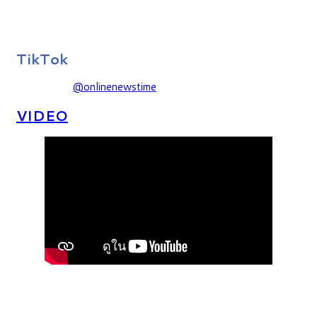
TikTok
@onlinenewstime
VIDEO