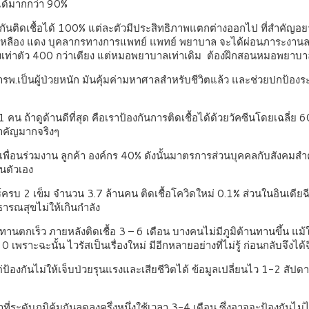
ันตายได้มากกว่า 90%
งกันติดเชื้อได้ 100% แต่ละตัวมีประสิทธิภาพแตกต่างออกไป ที่สำคัญอ
ว เหลือง แดง บุคลากรทางการแพทย์ แพทย์ พยาบาล จะได้ผ่อนภาระงานลง ตอ
งเท่าตัว 400 กว่าเตียง แต่หมอพยาบาลเท่าเดิม ต้องฝึกสอนหมอพยาบาล
งเข้ารพ.เป็นผู้ป่วยหนัก มันคุ้มค่ามหาศาลสำหรับชีวิตแล้ว และช่วยปก
1 คน ถ้าดูด้านดีที่สุด คือเราป้องกันการติดเชื้อได้ด้วยวัคซีนโดยเฉลี
สำคัญมากจริงๆ
่อนร่วมงาน ลูกค้า องค์กร 40% ดังนั้นมาตรการส่วนบุคคลกับสังคมสำคัญมา
กันตัวเอง
ครบ 2 เข็ม จำนวน 3.7 ล้านคน ติดเชื้อโควิดใหม่ 0.1% ส่วนในอินเดียฉ
บบสาธารณสุขไม่ให้เกินกำลัง
านตกเร็ว ภายหลังติดเชื้อ 3 – 6 เดือน บางคนไม่มีภูมิต้านทานขึ้น แม้ในผ
พราะฉะนั้น ไวรัสเป็นเรื่องใหม่ มีอีกหลายอย่างที่ไม่รู้ ก่อนกลับจึงได้ฉ
แต่ป้องกันไม่ให้เจ็บป่วยรุนแรงและเสียชีวิตได้ ข้อมูลเปลี่ยนไว 1-2 ส
ที่ระดับภูมิคุ้มกันลดลงครึ่งหนึ่งใช้เวลา 3-4 เดือน ซึ่งอาจจะป้องกันไม