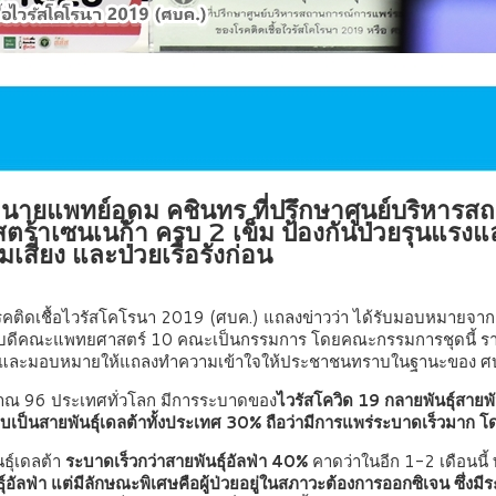
ุณ นายแพทย์อุดม คชินทร ที่ปรึกษาศูนย์บริหา
สตร้าเซนเนก้า ครบ 2 เข็ม ป้องกันป่วยรุนแรงแ
สี่ยง และป่วยเรื้อรังก่อน
คติดเชื้อไวรัสโคโรนา 2019 (ศบค.) แถลงข่าวว่า ได้รับมอบหมายจาก
ีคณะแพทยศาสตร์ 10 คณะเป็นกรรมการ โดยคณะกรรมการชุดนี้ รายงา
ีไปแล้ว และมอบหมายให้แถลงทำความเข้าใจให้ประชาชนทราบในฐานะ
ระมาณ 96 ประเทศทั่วโลก มีการระบาดของ
ไวรัสโควิด 19 กลายพันธุ์สายพั
ค. พบเป็นสายพันธุ์เดลต้าทั้งประเทศ 30% ถือว่ามีการแพร่ระบาดเร็วม
ุ์เดลต้า
ระบาดเร็วกว่าสายพันธุ์อัลฟ่า 40%
คาดว่าในอีก 1-2 เดือนนี้
่า แต่มีลักษณะพิเศษคือผู้ป่วยอยู่ในสภาวะต้องการออกซิเจน ซึ่งมีระดั