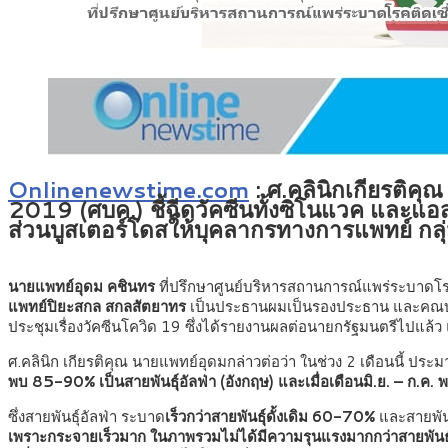
Onlinenewstime.com
: ศ.คลินิกเกียรติค
2019 (ศบค.) ชี้ฉีดวัคซีนทั้งซิโนแวค และแอ
ส่วนบูสเตอร์โดสให้บุคลากรทางการแพทย์ กลุ่มเ
นายแพทย์อุดม คชินทร
ที่ปรึกษาศูนย์บริหารสถานการณ์แพร่ระบาดโร
แพทย์ปิยะสกล สกลสัตยาทร
เป็นประธานผมเป็นรองประธาน และคณบด
ประชุมเรื่องวัคซีนโควิด 19 ซึ่งได้รายงานผลต่อนายกรัฐมนตร
ศ.คลินิก เกียรติคุณ นายแพทย์อุดมกล่าวต่อว่า ในช่วง 2 เดือนนี้ ป
พบ 85-90% เป็นสายพันธุ์อัลฟ่า (อังกฤษ) และเมื่อเดือนมิ.ย. – ก.
ซึ่งสายพันธุ์อัลฟ่า ระบาด
เร็วกว่าสายพันธุ์ดั้งเดิม 60-70%
และสายพันธ
เพราะกระจายเร็วมาก ในภาพรวมไม่ได้มีความรุนแรงมากกว่าสายพันธุ์อัลฟ