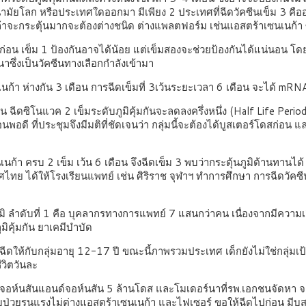
นามัยโลก หรือประเทศใดออกมา มีเพียง 2 ประเทศที่ฉีดวัคซีนเข็ม 3 คือ
ก ถ้าจะกระตุ้นมากจะต้องต่างชนิด ต่างแพลตฟอร์ม เช่นแอสตร้าเซนเนก้า 
ก่อน เข็ม 1 ป้องกันอาจได้น้อย แต่เข็มสองจะช่วยป้องกันได้แน่นอน โดย
ึ่งเป็นวัคซีนทางเลือกกำลังเข้ามา
ซนเนก้า ห่างกัน 3 เดือน การฉีดเข็มที่ 3เว้นระยะเวลา 6 เดือน จะได
น ฉีดซิโนแวค 2 เข็มระดับภูมิคุ้มกันจะลดลงครึ่งหนึ่ง (Half Life Perio
ดี ที่ประชุมจึงมีมติที่ชัดเจนว่า กลุ่มนี้จะต้องได้บูสเตอร์โดสก่อน แ
้า ครบ 2 เข็ม เว้น 6 เดือน จึงฉีดเข็ม 3 พบว่ากระตุ้นภูมิต้านทานได้
 ได้ให้โรงเรียนแพทย์ เช่น ศิริราช จุฬาฯ ทำการศึกษา การฉีดวัคซีน
ิ ลำดับที่ 1 คือ บุคลากรทางการแพทย์ 7 แสนกว่าคน เนื่องจากมีความเสี่ยงส
กดภูมิคุ้มกัน ยาเคมีบำบัด
งฉีดให้กับกลุ่มอายุ 12-17 ปี ขณะนี้ภาพรวมประเทศ เด็กยังไม่ใช่กลุ่มเป้
ีวิตวันละ
จอห์นสันแอนด์จอห์นสัน 5 ล้านโดส และโมเดอร์นาที่รพ.เอกชนจัดหา จะช
ป่วยรุนแรงไม่ต่างแอสตร้าเซนเนก้า และไฟเซอร์ ขอให้ฉีดไปก่อน มีบ