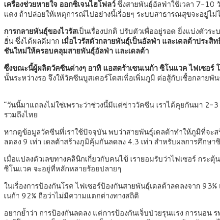
เครื่องช่วยหายใจ ออกซิเจนไฮโฟลว์
ซึ่งสายพันธุ์อัลฟ่าใช้เวลา 7-10 
แดง ถ้าปล่อยให้เหตุการณ์ไปอย่างนี้เรื่อยๆ ระบบสาธารณสุขจะอยู
การกลายพันธุ์ของไวรัส
เป็นเรื่องปกติ ปรับตัวเพื่ออยู่รอด ยิ่งแบ่งตัวร
ฮั่น ซึ่งได้ผลดีมาก
เมื่อไวรัสตัวกลายพันธุ์เป็นอัลฟ่า และเดลต้าประ
ชันใหม่ให้ครอบคลุมสายพันธุ์อัลฟ่า และเดลต้า
ซึ่งขณะนี้ผู้ผลิตวัคซีนต่างๆ อาทิ แอสตร้าเซนเนก้า ซิโนแวค ไฟเซอร์ โ
นั้นระหว่างรอ จึงให้วัคซีนบูสเตอร์โดสเพื่อเพิ่มภูมิ ต่อสู้กับเชื้อกลายพันธ
“วันนี้มาแถลงไม่ใช่เพราะว่าช่วงนี้มีแต่ข่าววัคซีน เราได้คุยกันมา 2-3
รวมถึงไทย
หากดูข้อมูลวัคซีนที่เราใช้ปัจจุบัน พบว่าสายพันธุ์เดลต้าทำให้ภูมิที่จ
ลดลง 9 เท่า เดลต้าสร้างภูมิคุ้มกันลดลง 4.3 เท่า สำหรับผลการศึกษา
เมื่อแปลงตัวเลขทางคลินิกเกี่ยวกับคนไข้ เรายอมรับว่าไฟเซอร์ กระตุ้
ซิโนแวค จะอยู่ที่หลักหลายร้อยปลายๆ
ในเรื่องการป้องกันโรค ไฟเซอร์ป้องกันสายพันธุ์เดลต้าลดลงจาก 93%
เนก้า 92% ถือว่าไม่มีความแตกต่างทางสถิติ
อยากย้ำว่า การป้องกันลดลง แต่การป้องกันเจ็บป่วยรุนแรง การนอน รพ.