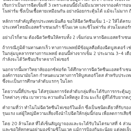
เรียกว่าเป็นการฉีดเข็มที่ 3 เพราะตอนนี้ยังไม่มีแนวทางจากองค์การอ
โนฟาร์ม ซึ่งเป็นเชื้อตายเหมือนกัน อย่างน้อยกระตุ้นได้ แม้จะไม่มา
หลักการสำคัญที่ทุกประเทศเน้นคือ ขอให้ฉีดวัคซีนเข็ม 1-2 ให้ได้ครบ
ประเทศไทยมีแอสตร้าเซนเนก้า ซิโนแวค และซิโนฟาร์ม ส่วนโมเดอร์นาซ
อย่างไรก็ตาม ต้องฉีดวัคซีนให้ครบทั้ง 2 เข็มก่อน หากฉีดแอสตร้าเ
ถ้ากรณีภูมิต้านทานตกเร็ว ทางการแพทย์มีข้อมูลคือต้องฉีดบูสเตอร์ เช่
ในกลุ่มบุคลากรทางการแพทย์ ตอนนี้ห่างจากเข็ม 2 ประมาณ 3-4 เดือนพอ
กำลังจะได้วัคซีนบริจาคจากไฟเซอร์
นอกจากนี้มหาวิทยาลัยออกซ์ฟอร์ด ได้ศึกษาการฉีดวัคซีนแอสตร้าเซนเนก
องค์การอนามัยโลก กำหนดแนวทางการให้บูสเตอร์โดส สำหรับประเทศไทย
ซึ่งจะเป็นการศึกษาลำดับแรกๆ ในโลก
โดยวานนี้ที่ประชุม ได้สรุปผลการจัดลำดับกลุ่มที่จะได้รับการกระตุ้นภูม
โรคต่างๆ เช่น เบาหวาน ความดันโลหิตสูง อ้วน มะเร็ง ผู้ที่ได้รับยา
คำถามที่ว่า ทำไมไม่ฉีดวัคซีนไฟเซอร์ในเด็ก ซึ่งเป็นชนิดเดียวที่รับรอ
รุนแรง แต่ผู้ใหญ่มีความเสี่ยงจึงนำไปฉีดให้กลุ่มนี้ก่อน เพื่อลดการเสียช
โดย 20 ล้านโดส ที่ได้เซ็นสัญญาจองและจะได้รับในไตรมาสที่ 4 ส่วน
และขอให้ทุกคนอย่ามองข้ามซิโนแวค แม้การป้องกันจะน้อย แต่ลดเจ็บ