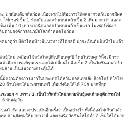
และ 2 ชนิดเดียวกันก่อน เนื่องจากไม่ต้องการให้ผลมากวนกัน อาจมีผล
นิต, ไฟเซอร์เข็ม 1 ร่วมกับแอสตร้าเซนเนก้าเข็ม 2 เพิ่มมากกว่า แอสต
 เข็ม เพิ่ม 10 เท่า หากฉีดแอสตร้าเซนเนก้าเข็มแรก ไฟเซอร์เข็ม 2
วล ฉีดแบบเดิมตามองค์การอนามัยโลกกำหนดไปก่อน
ทศมาดูว่า มีตัวไหนบ้างมีแนวทางที่ได้ผลดี น่าจะเป็นต้นปีหน้าไปแล้ว
ุ์ใหม่ เหมือนไข้หวัดใหญ่ที่เปลี่ยนทุกปี โดยในวันศุกร์นี้จะมีการ
กแล้วมีอาการแพ้รุนแรงและได้เปลี่ยนไปฉีดเข็ม 2 เป็นวัคซีนแอสตร้า
ได้เป็นเข็มสาม เป็นแนวทางกระตุ้นได้
นี้มีความต้องการมากในประเทศไต้หวัน ออสเตรเลีย สิงคโปร์ ที่ใช้ไฟ
อ 20 ล้านโดสให้ประชาชนฟรี เพื่อเร่งฉีดให้ได้ 70% มากที่สุด
็นระลอก 4 เพราะ 1. เป็นไวรัสตัวใหม่กลายพันธุ์เดลต้าพฤติกรรมไม่
-6 พันต่อวัน
งไวรัส และจะประเมินอีกครั้งว่าเป็นอย่างไร ทั้งนี้ต้องไม่เกินกำลัง
ด้านสังคมให้มากกว่านี้ และเร่งฉีดวัคซีนให้ได้ทั้ง 2 เข็มให้ได้มาก