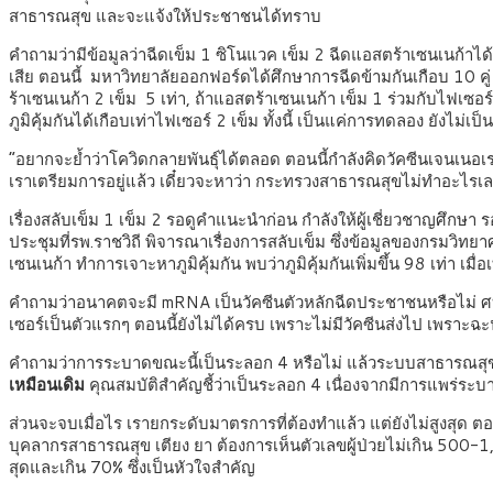
สาธารณสุข และจะแจ้งให้ประชาชนได้ทราบ
คำถามว่ามีข้อมูลว่าฉีดเข็ม 1 ซิโนแวค เข็ม 2 ฉีดแอสตร้าเซนเนก้าได
เสีย ตอนนี้ มหาวิทยาลัยออกฟอร์ดได้ศึกษาการฉีดข้ามกันเกือบ 10 คู่ ข
ร้าเซนเนก้า 2 เข็ม 5 เท่า, ถ้าแอสตร้าเซนเนก้า เข็ม 1 ร่วมกับไฟเซอร
ภูมิคุ้มกันได้เกือบเท่าไฟเซอร์ 2 เข็ม ทั้งนี้ เป็นแค่การทดลอง ย
“อยากจะย้ำว่าโควิดกลายพันธุ์ได้ตลอด ตอนนี้กำลังคิดวัคซีนเจนเนอเรช
เราเตรียมการอยู่แล้ว เดี๋ยวจะหาว่า กระทรวงสาธารณสุขไม่ทำอะไรเล
เรื่องสลับเข็ม 1 เข็ม 2 รอดูคำแนะนำก่อน กำลังให้ผู้เชี่ยวชาญศึกษา 
ประชุมที่รพ.ราชวิถี พิจารณาเรื่องการสลับเข็ม ซึ่งข้อมูลของกรมวิ
เซนเนก้า ทำการเจาะหาภูมิคุ้มกัน พบว่าภูมิคุ้มกันเพิ่มขึ้น 98 เท่า
คำถามว่าอนาคตจะมี mRNA เป็นวัคซีนตัวหลักฉีดประชาชนหรือไม่ ศบค.ก
เซอร์เป็นตัวแรกๆ ตอนนี้ยังไม่ได้ครบ เพราะไม่มีวัคซีนส่งไป เพราะฉะนั
คำถามว่าการระบาดขณะนี้เป็นระลอก 4 หรือไม่ แล้วระบบสาธารณสุขยัง
เหมือนเดิม
คุณสมบัติสำคัญชี้ว่าเป็นระลอก 4 เนื่องจากมีการแพร่ระบาด
ส่วนจะจบเมื่อไร เรายกระดับมาตรการที่ต้องทำแล้ว แต่ยังไม่สูงสุด ตอนน
บุคลากรสาธารณสุข เตียง ยา ต้องการเห็นตัวเลขผู้ป่วยไม่เกิน 500-1,0
สุดและเกิน 70% ซึ่งเป็นหัวใจสำคัญ