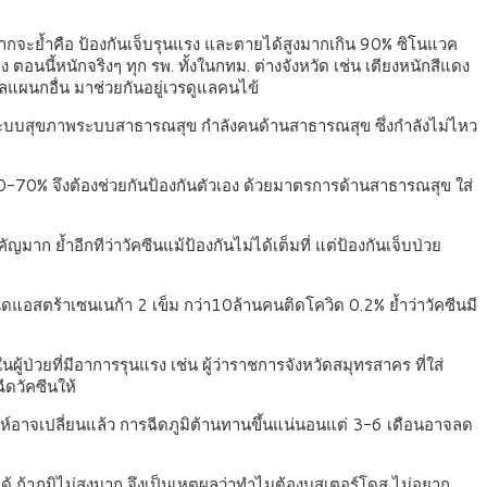
ยากจะย้ำคือ ป้องกันเจ็บรุนแรง และตายได้สูงมากเกิน 90% ซิโนแวค
นนี้หนักจริงๆ ทุก รพ. ทั้งในกทม. ต่างจังหวัด เช่น เตียงหนักสีแดง
แผนกอื่น มาช่วยกันอยู่เวรดูแลคนไข้
ป้องระบบสุขภาพระบบสาธารณสุข กำลังคนด้านสาธารณสุข ซึ่งกำลังไม่ไหว
่ย 60-70% จึงต้องช่วยกันป้องกันตัวเอง ด้วยมาตรการด้านสาธารณสุข ใส่
ก ย้ำอีกทีว่าวัคซีนแม้ป้องกันไม่ได้เต็มที่ แต่ป้องกันเจ็บป่วย
ีดแอสตร้าเซนเนก้า 2 เข็ม กว่า10ล้านคนติดโควิด 0.2% ย้ำว่าวัคซีนมี
ู้ป่วยที่มีอาการรุนแรง เช่น ผู้ว่าราชการจังหวัดสมุทรสาคร ที่ใส่
ีดวัคซีนให้
ัปดาห์อาจเปลี่ยนแล้ว การฉีดภูมิต้านทานขึ้นแน่นอนแต่ 3-6 เดือนอาจลด
่ได้ ถ้าภูมิไม่สูงมาก จึงเป็นเหตุผลว่าทำไมต้องบูสเตอร์โดส ไม่อยาก