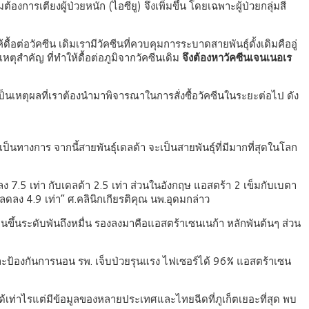
งการเตียงผู้ป่วยหนัก (ไอซียู) จึงเพิ่มขึ้น โดยเฉพาะผู้ป่วยกลุ่มสี
้ดื้อต่อวัคซีน เดิมเรามีวัคซีนที่ควบคุมการระบาดสายพันธุ์ดั้งเดิมคืออู่
เหตุสำคัญ ที่ทำให้ดื้อต่อภูมิจากวัคซีนเดิม
จึงต้องหาวัคซีนเจนเนอเร
ป็นเหตุผลที่เราต้องนำมาพิจารณาในการสั่งซื้อวัคซีนในระยะต่อไป ดัง
เป็นทางการ จากนี้สายพันธุ์เดลต้า จะเป็นสายพันธุ์ที่มีมากที่สุดในโลก
ลดลง 7.5 เท่า กับเดลต้า 2.5 เท่า ส่วนในอังกฤษ แอสตร้า 2 เข็มกับเบตา
ต้าลดลง 4.9 เท่า” ศ.คลินิกเกียรติคุณ นพ.อุดมกล่าว
านขึ้นระดับพันถึงหมื่น รองลงมาคือแอสตร้าเซนเนก้า หลักพันต้นๆ ส่วน
ละป้องกันการนอน รพ. เจ็บป่วยรุนแรง ไฟเซอร์ได้ 96% แอสตร้าเซน
ด้เท่าไรแต่มีข้อมูลของหลายประเทศและไทยฉีดที่ภูเก็ตเยอะที่สุด พบ