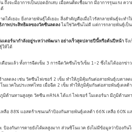
วัน ถึงจะมีอาการเป็นปอดอักเสบ เมื่อคนติดเชื้อมาก มีอาการรุนแรง ความต้อ
่ไม่ได้
ะบาดได้เยอะ ยิ่งกลายพันธุ์ได้เยอะ สิ่งสำคัญคือเมื่อไวรัสกลายพันธุ์จะทำให
สิทธิภาพประสิทธิผลของวัคซีนลดลง
ไม่ใช่วัคซีนไม่ดี แต่การกลายพันธุ์เป็น
มเดอร์นากำลังอยู่ระหว่างพัฒนา อย่างเร็วสุดปลายปีนี้หรือต้นปีหน้า
จึงเ
ุ์ให้ได้
 เดือนแล้ว ทั้งการฉีดเข็ม 3 การฉีดวัคซีนไขว้เข็ม 1-2 ซึ่งไม่ได้ออกข่าว
ะสร้างลดลง เช่น วัคซีนไฟเซอร์ 2 เข็ม ทำให้ภูมิคุ้มกันต่อสายพันธุ์เบตา
ซิโนแวคในประเทศไทย เมื่อฉีด 2 เข็ม ทำให้ภูมิคุ้มกันต่อสายพันธุ์เดล
นภูมิต้านทานสูงสุด วัคซีน mRNA ได้แก่ ไฟเซอร์ โมเดอร์นา มีภูมิต้านท
 เหลือ 88% แอสตร้าเซนเนก้าป้องกันสายพันธุ์เดลต้า 66% เหลือ 60% แ
 ป้องกันการตายยังได้ผลสูงมาก ส่วนซิโนแวค ยังไม่มีข้อมูลว่าป้องกันไ