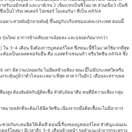
อาหรับเอมิรเตส์ และบาห์เรน 2 เข็มแรกเป็นซิโนแวค ส่วนเข็ม3 เป็นซิ
ซึ่งเป็นไวรัลเวคเตอร์ ไฟเซอร์ โมเดอร์นา ที่เป็น mRNA
เฉพาะสายพันธุ์กลายพันธุ์ ขึ้นอยู่กับบริบทของแต่ละประเทศ ตอนนี้
้ mRNA รุ่นใหม่ อาการข้างเคียงอาจน้อยลง และปลอดภัยมากกว่า
d) ใน 3-4 เดือน จึงต้องการบูสเตอร์โดส ซึ่งขณะนี้ซิโนแวคใช้มากที่สุด
ละต้องเป็นแพลตฟอร์มอื่น คือ แอสตร้าเซนเนก้า หรือวัคซีน mRNA ซึ่ง
 6 เท่า มีความปลอดภัย ไม่มีผลข้างเคียง ขณะนี้ไม่มีประเทศใดหรือ
กระตุ้นภูมิว่าตัวไหนจะเหมาะที่สุด คาดว่าในอีก1 เดือนจะทราบผล
ูง ต้องสัมผัสกับผู้ติดเชื้อ ลำดับถัดมาคือ คนที่มีความเสี่ยง กลุ่ม
าหมายหลักที่จะต้องได้ฉีดวัคซีน เนื่องจากเมื่อติดเชื้อจะไม่มีอาการ
่วยกันระดมฉีดให้เต็มที่ ตอนนี้เรื่องของบูสเตอร์โดส สำคัญแน่นอน
ูสเตอร์โดสมา มีเวลาอีก 3-6 เดือนข้างหน้า รอคำแนะนำจากกระทรวง