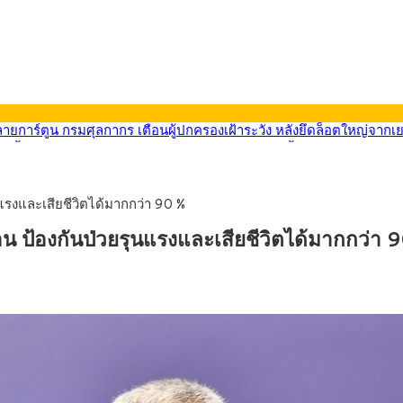
569) ซื้อขายในกรอบ 33.40-34.00 มองเฟดคงดอกเบี้ย
นหน้ารถไฟฟ้าสงขลา โมโนเรล 12.54 กม. เชื่อมเมืองหาดใหญ่
บรายหัวเพียง 2,618 บาท เสนอทบทวนจัดสรรงบให้สอดคล้องภาระงานจริง
0-33.60 ติดตามข้อมูลจ้างงานสหรัฐฯ
ุนแรงและเสียชีวิตได้มากกว่า 90 %
นหน้า 5 ยุทธศาสตร์ รื้อโครงสร้างเศรษฐกิจ ดันไทยโตเต็มศักยภาพ
ลายการ์ตูน กรมศุลกากร เตือนผู้ปกครองเฝ้าระวัง หลังยึดล็อตใหญ่จากเ
ก่อน ป้องกันป่วยรุนแรงและเสียชีวิตได้มากกว่า 