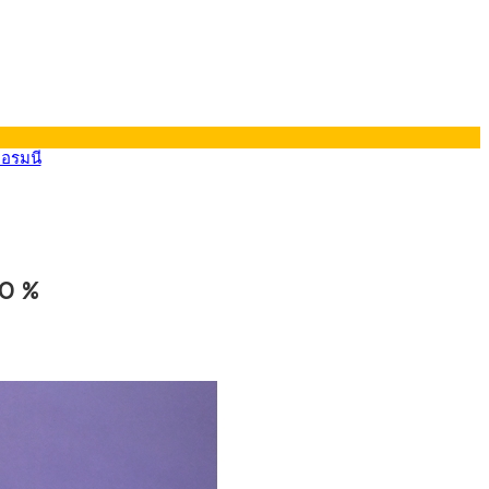
ยอรมนี
90 %