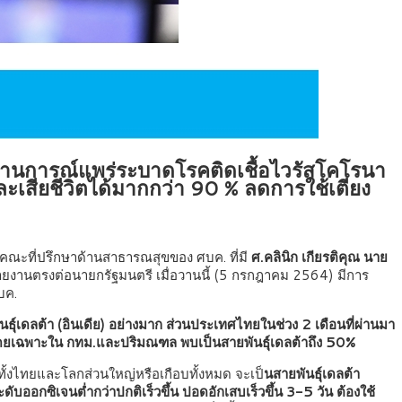
รสถานการณ์แพร่ระบาดโรคติดเชื้อไวรัสโคโรนา
ละเสียชีวิตได้มากกว่า 90 % ลดการใช้เตียง
คณะที่ปรึกษาด้านสาธารณสุขของ ศบค. ที่มี
ศ.คลินิก เกียรติคุณ นาย
นตรงต่อนายกรัฐมนตรี เมื่อวานนี้ (5 กรกฎาคม 2564) มีการ
ของ ศบค.
นธุ์เดลต้า (อินเดีย) อย่างมาก ส่วนประเทศไทยในช่วง 2 เดือนที่ผ่านมา
าก โดยเฉพาะใน กทม.และปริมณฑล พบเป็นสายพันธุ์เดลต้าถึง 50%
 ทั้งไทยและโลกส่วนใหญ่หรือเกือบทั้งหมด จะเป็
นสายพันธุ์เดลต้า
บออกซิเจนต่ำกว่าปกติเร็วขึ้น ปอดอักเสบเร็วขึ้น 3-5 วัน ต้องใช้