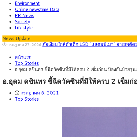
Environment
Online newstime Data
PR News
Society
Lifestyle
News Update
กรุงศรี คาดเงินบาทสัปดาห์นี้ (27–31 ก.ค. 2
กรกฎาคม 27, 2026
ครม.ไฟเขียวหลักการ ร่าง พ.ร.ฎ. เปิดทาง รฟม.เดิ
สิงหาคม 5, 2026
หน้าแรก
สธ.ชี้ รพ.รัฐแบกรับผู้ป่วยบัตรทอง 87% แต่ได้ง
สิงหาคม 4, 2026
Top Stories
กรุงศรี คาดเงินบาทสัปดาห์นี้ซื้อขายในกรอบ 33.0
สิงหาคม 3, 2026
อ.อุดม คชินทร ชี้ฉีดวัคซีนที่มีให้ครบ 2 เข็มก่อน ป้องกันป่วยร
“เอกนิติ” เปิดเครื่องยนต์เศรษฐกิจใหม่ของไทย เดิ
สิงหาคม 1, 2026
ภัยเงียบใกล้ตัวเด็ก LSD “แสตมป์เมา” ยาเสพติด
กรกฎาคม 27, 2026
อ.อุดม คชินทร ชี้ฉีดวัคซีนที่มีให้ครบ 2 เข็ม
กรกฎาคม 6, 2021
Top Stories