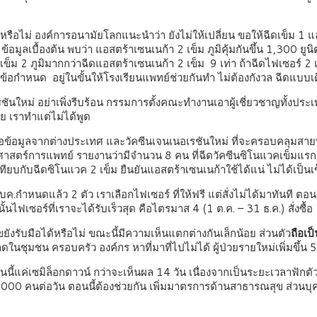
้หรือไม่ องค์การอนามัยโลกแนะนำว่า ยังไม่ให้เปลี่ยน ขอให้ฉีดเข็ม 1 
้อมูลเบื้องต้น พบว่า แอสตร้าเซนเนก้า 2 เข็ม ภูมิคุ้มกันขึ้น 1,300 ยู
์เข็ม 2 ภูมิมากกว่าฉีดแอสตร้าเซนเนก้า 2 เข็ม 9 เท่า ถ้าฉีดไฟเซอร์ 2
ังไม่เป็นข้อกำหนด อยู่ในขั้นให้โรงเรียนแพทย์ช่วยกันทำ ไม่ต้องกัง
ันใหม่ อย่าเพิ่งรีบร้อน กรรมการตั้งคณะทำงานเอาผู้เชี่ยวชาญทั้งประเ
ย เราทำแต่ไม่ได้พูด
รอข้อมูลจากต่างประเทศ และวัคซีนเจนเนอเรชันใหม่ ที่จะครอบคลุมสายพันธ
ทยาศาสตร์การแพทย์ รายงานว่ามีจำนวน 8 คน ที่ฉีดวัคซีนซิโนแวคเข็มแร
 เมื่อเทียบกับฉีดซิโนแวค 2 เข็ม ยืนยันแอสตร้าเซนเนก้าใช้ได้แน่ ไม่
ำหนดแล้ว 2 ตัว เราเลือกไฟเซอร์ ที่ให้ฟรี แต่สั่งไม่ได้มาทันที ตอน
้นไฟเซอร์ที่เราจะได้รับเร็วสุด คือไตรมาส 4 (1 ต.ค. – 31 ธ.ค.) สั่งซื้
รับมือได้หรือไม่ ขณะนี้มีความเห็นแตกต่างกันเล็กน้อย ส่วนตัว
ถือเป
ในชุมชน ครอบครัว องค์กร หาที่มาที่ไปไม่ได้ ผู้ป่วยรายใหม่เพิ่มขึ้น 5
ี้แค่เซมิล็อกดาวน์ กว่าจะเห็นผล 14 วัน เนื่องจากเป็นระยะเวลาฟักตัวขอ
00 คนต่อวัน ตอนนี้ต้องช่วยกัน เพิ่มมาตรการด้านสาธารณสุข ส่วนบุคคล 