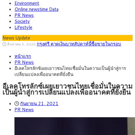
Environment
Online newstime Data
PR News
Society
Lifestyle
News Update
“เอกนิติ” เปิดเครื่องยนต์เศรษฐกิจใหม่ของไทย
สิงหาคม 1, 2026
เดินหน้า 5 ยุทธศาสตร์ รื้อโครงสร้างเศรษฐกิจ ดันไทยโตเต็ม
ภัยเงียบใกล้ตัวเด็ก LSD “แสตมป์เมา” ยาเสพ
กรกฎาคม 27, 2026
ศักยภาพ
หน้าแรก
ติดลายการ์ตูน กรมศุลกากร เตือนผู้ปกครองเฝ้าระวัง หลังยึดล็อต
กรุงศรี คาดเงินบาทสัปดาห์นี้ (27–31 ก.ค.
กรกฎาคม 27, 2026
PR News
ใหญ่จากเยอรมนี
2569) ซื้อขายในกรอบ 33.40-34.00 มองเฟดคงดอกเบี้ย
ครม.ไฟเขียวหลักการ ร่าง พ.ร.ฎ. เปิดทาง รฟม.เดิน
สิงหาคม 5, 2026
อีเลคโทรลักซ์เผยเยาวชนไทยเชื่อมั่นในความเป็นผู้นำสู่การ
หน้ารถไฟฟ้าสงขลา โมโนเรล 12.54 กม. เชื่อมเมืองหาดใหญ่
สธ.ชี้ รพ.รัฐแบกรับผู้ป่วยบัตรทอง 87% แต่ได้งบ
สิงหาคม 4, 2026
เปลี่ยนแปลงเพื่ออนาคตที่ยั่งยืน
รายหัวเพียง 2,618 บาท เสนอทบทวนจัดสรรงบให้สอดคล้องภาระ
กรุงศรี คาดเงินบาทสัปดาห์นี้ซื้อขายในกรอบ
สิงหาคม 3, 2026
งานจริง
33.00-33.60 ติดตามข้อมูลจ้างงานสหรัฐฯ
อีเลคโทรลักซ์เผยเยาวชนไทยเชื่อมั่นในความ
เป็นผู้นำสู่การเปลี่ยนแปลงเพื่ออนาคตที่ยั่งยืน
กันยายน 21, 2021
PR News