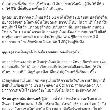
ด้านความยั่งยืนอย่างแข็งขัน และได้พยายามโน้มน้าวผู้อื่น ให้มีหัน
มาใช้ชีวิตที่ยั่งยืนมากขึ้นแล้วในปัจจุบัน
ผู้ตอบแบบสำรวจส่วนใหญ่ หรือ 62% เต็มใจที่จะเปลี่ยนแปลงวิถีชีวิต
อย่างจริงจังเพื่อโลกที่ดีขึ้น ในขณะที่เยาวชนไทย มีความเต็มใจทำใน
ส่วนที่ทำได้แล้ว แต่กลับรู้สึกท้อแท้กับความล้มเหลวของคนรุ่นก่อน
โดย 6 ใน 10 คนมีความเห็นว่าคนรุ่นใหม่ ต้องเข้ามาดูแลแก้ไขสิ่งที่
คนรุ่นก่อนทำพลาดไป และส่วนใหญ่ถึง 58% รู้สึกว่าเยาวชนได้
พยายามส่งเสียงเรียกร้องแล้วแต่กลับไม่มีผู้ใหญ่รับฟัง
กุญแจสู่ความเป็นอยู่ที่ยั่งยืนยิ่งขึ้น จากเสียงของคนไทยรุ่นใหม่
ผลการสำรวจพบว่า คนไทยรุ่นใหม่เห็นว่า การศึกษาเกี่ยวกับประเด็น
ความยั่งยืน (69%) และนวัตกรรมที่เป็นมิตรต่อสิ่งแวดล้อม (67%)
เป็นทางออกที่สำคัญที่สุด เพื่อเปลี่ยนไปสู่สังคมที่ยั่งยืนมากขึ้น
เมื่อพูดถึงบ้านในอนาคต คนรุ่นใหม่ให้ความใส่ใจกับการแก้ปัญหาที่
ยั่งยืนในเรื่องอาหาร น้ำ และพลังงาน ซึ่งมีความสำคัญต่อพวกเขา
มากกว่าเทคโนโลยีอัจฉริยะในบ้านซึ่งไม่มีความยั่งยืนที่ชัดเจน
รัชตะ สุทธาพัฒน์ธานนท์
ผู้จัดการทั่วไป ประจำประเทศไทย และ
อินเตอร์เนชั่นแนล มาร์เก็ต บริษัท อีเลคโทรลักซ์ ประเทศไทย จำกัด
กล่าวว่า “เยาวชนในปัจจุบัน มีความกระตือรือร้นอย่างมากเกี่ยวกับ