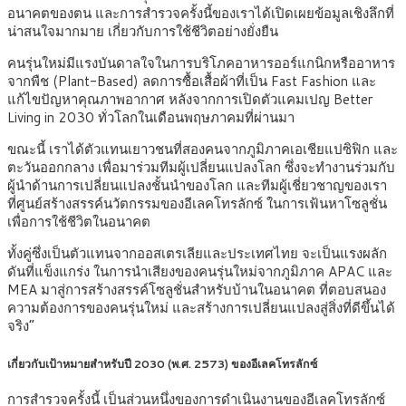
อนาคตของตน และการสำรวจครั้งนี้ของเราได้เปิดเผยข้อมูลเชิงลึกที่
น่าสนใจมากมาย เกี่ยวกับการใช้ชีวิตอย่างยั่งยืน
คนรุ่นใหม่มีแรงบันดาลใจในการบริโภคอาหารออร์แกนิกหรืออาหาร
จากพืช (Plant-Based) ลดการซื้อเสื้อผ้าที่เป็น Fast Fashion และ
แก้ไขปัญหาคุณภาพอากาศ หลังจากการเปิดตัวแคมเปญ Better
Living in 2030 ทั่วโลกในเดือนพฤษภาคมที่ผ่านมา
ขณะนี้ เราได้ตัวแทนเยาวชนที่สองคนจากภูมิภาคเอเชียแปซิฟิก และ
ตะวันออกกลาง เพื่อมาร่วมทีมผู้เปลี่ยนแปลงโลก ซึ่งจะทำงานร่วมกับ
ผู้นำด้านการเปลี่ยนแปลงชั้นนำของโลก และทีมผู้เชี่ยวชาญของเรา
ที่ศูนย์สร้างสรรค์นวัตกรรมของอีเลคโทรลักซ์ ในการเฟ้นหาโซลูชั่น
เพื่อการใช้ชีวิตในอนาคต
ทั้งคู่ซึ่งเป็นตัวแทนจากออสเตรเลียและประเทศไทย จะเป็นแรงผลัก
ดันที่แข็งแกร่ง ในการนำเสียงของคนรุ่นใหม่จากภูมิภาค APAC และ
MEA มาสู่การสร้างสรรค์โซลูชั่นสำหรับบ้านในอนาคต ที่ตอบสนอง
ความต้องการของคนรุ่นใหม่ และสร้างการเปลี่ยนแปลงสู่สิ่งที่ดีขึ้นได้
จริง”
เกี่ยวกับเป้าหมายสำหรับปี 2030 (พ.ศ. 2573) ของอีเลคโทรลักซ์
การสำรวจครั้งนี้ เป็นส่วนหนึ่งของการดำเนินงานของอีเลคโทรลักซ์