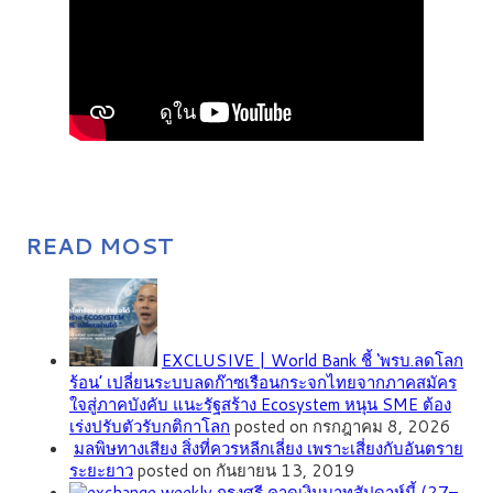
READ MOST
EXCLUSIVE | World Bank ชี้ ‘พรบ.ลดโลก
ร้อน’ เปลี่ยนระบบลดก๊าซเรือนกระจกไทยจากภาคสมัคร
ใจสู่ภาคบังคับ แนะรัฐสร้าง Ecosystem หนุน SME ต้อง
เร่งปรับตัวรับกติกาโลก
posted on กรกฎาคม 8, 2026
มลพิษทางเสียง สิ่งที่ควรหลีกเลี่ยง เพราะเสี่ยงกับอันตราย
ระยะยาว
posted on กันยายน 13, 2019
กรุงศรี คาดเงินบาทสัปดาห์นี้ (27–