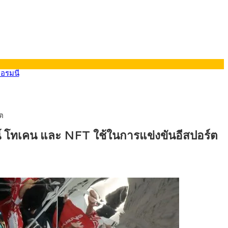
ต
ยอรมนี
์ โทเคน และ NFT ใช้ในการแข่งขันอีสปอร์ต