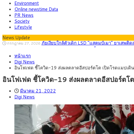
Environment
Online newstime Data
PR News
Society
Lifestyle
News Update
กรุงศรี คาดเงินบาทสัปดาห์นี้ (27–31 ก.ค. 2
กรกฎาคม 27, 2026
ครม.ไฟเขียวหลักการ ร่าง พ.ร.ฎ. เปิดทาง รฟม.เดิ
สิงหาคม 5, 2026
หน้าแรก
สธ.ชี้ รพ.รัฐแบกรับผู้ป่วยบัตรทอง 87% แต่ได้ง
สิงหาคม 4, 2026
Digi News
กรุงศรี คาดเงินบาทสัปดาห์นี้ซื้อขายในกรอบ 33.0
สิงหาคม 3, 2026
อินโฟเฟด ชี้โควิด-19 ส่งผลตลาดอีสปอร์ตโต เปิดโรดแมปเดิน
“เอกนิติ” เปิดเครื่องยนต์เศรษฐกิจใหม่ของไทย เดิ
สิงหาคม 1, 2026
ภัยเงียบใกล้ตัวเด็ก LSD “แสตมป์เมา” ยาเสพติด
กรกฎาคม 27, 2026
อินโฟเฟด ชี้โควิด-19 ส่งผลตลาดอีสปอร์ตโ
มีนาคม 21, 2022
Digi News