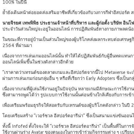
100% ในปีนี้
ย้ำยังเดินหน้าต่อยอดส่งเสริมอาชีพที่เกี่ยวข้องกับวงการกีฬาอีสปอร
นายจิรยศ เทพพิพิธ ประธานเจ้าหน้าที่บริหาร และผู้ก่อตั้ง บริษัท อิน
ประจำวันส่วนใหญ่จะอยู่ในออนไลน์ การปฏิสัมพันธ์ทางกายภาพลดน้อยล
ในขณะที่การอยู่บ้านเป็นส่วนใหญ่ของผู้บริโภคส่งผลกระทบต่อเศรษ
2564 ที่ผ่านมา
เนื่องจากการเล่นเกมออนไลน์นั้น ทำให้ได้ปฏิสัมพันธ์กับผู้อื่นทดแทนก
ออนไลน์เพิ่มขึ้นในช่วงดังกล่าวอีกด้วย
“เราคาดว่าเทรนด์ของตลาดเกมและอีสปอร์ตจากนี้ไป Metaverse จะเป็น
ผ่านการเล่นเกมก่อนกลุ่มอื่น ๆ หรือที่เรียกว่า Early Adopters ซึ่งเป็น
เนื่องจากเกมที่ผู้เล่นใช้งานอยู่ในปัจจุบัน หลายเกมมีลักษณะการใช้งาน
ซึ่งสามารถพูดได้ว่า รูปแบบการใช้งานนั้นค่อนข้างใกล้เคียงกับการเ
เพื่อเตรียมพร้อมธุรกิจให้สอดรับกับเทรนด์ของผู้บริโภคดังกล่าว ในป
โดยเตรียมสร้าง “เวอร์ชวล อีสปอร์ตอารีน่า” ซึ่งเป็นสนามแข่งขันออ
ทั้งนี้ Infofed ตั้งใจจะให้ “เวอร์ชวล อีสปอร์ตอารีน่า” เป็นพื้นท
ใช้งานผ่านร่าง Avatar ของตนเองในการเข้าร่วมกิจกรรมต่าง ๆ เปรี