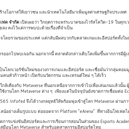
์ต สร้างโอกาสให้เยาวชน และนำเทคโนโลยีมาเพิ่มมูลค่าเศรษฐกิจประเทศ
โฟเฟด จำกัด
เปิดเผยว่า วิกฤตการแพร่ระบาดของไวรัสโควิด-19 ในทุกเว
ง คงไว้แต่การพบปะด้วยเรื่องที่จำเป็น
ฐกิจโดยรวมของประเทศ แต่กลับมีผลบวกกับตลาดเกมและอีสปอร์ตทั้งในป
ารออกไปพบเจอกัน นอกจากนี้ ตลาดดังกล่าวเติบโตเพิ่มขึ้นจากการมีผู้เล่น
โลกเวอร์ชั่นใหม่ของวงการเกมและอีสปอร์ต และเชื่อมั่นว่ากลุ่มคอมมู
กลุ่มคนหัวก้าวหน้า เปิดรับนวัตกรรม และเทรนด์ใหม่ ๆ ได้เร็ว
ใกล้เคียงกับ Metaverse ที่นอกเหนือจากการเข้าไปเพื่อเล่นเกมแล้วนั้น ผ
ข้าใช้งานโลก Metaverse ต่าง ๆ เพียงแต่ในปัจจุบันยังขาดการเชื่อมต่อ
ี 2565 Infofed จึงได้วางกลยุทธ์ให้พร้อมพุ่งเข้าสู่โลก Metaverse ผ่
นไลน์อย่างเต็มรูปแบบ ต่อยอดจาก Platform “eArena” ที่ทางอินโฟเฟดได
ี่ในการจัดการแข่งขันอีสปอร์ตและการเรียนการสอนในส่วนของ Esports Ac
ยบเสมือนโลก Metaverse สำหรับอุตสาหกรรมอีสปอร์ตไทย