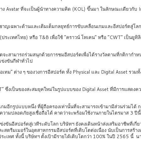
้าง Avatar ที่จะเป็นผู้นำทางความคิด (KOL) ขึ้นมา ในลักษณะเดียวกับ I
ยวชาญเฉพาะด้านและเติมเต็มกลยุทธ์การขับเคลื่อนเกมและอีสปอร์ตสู่โล
บอล (ประเทศไทย) หรือ T&B เพื่อใช้ “คราวน์ โทเคน” หรือ “CWT” เป็นยูทิล
ะสามารถร่วมสนุกด้วยการชมอีสปอร์ตเพื่อได้รางวัลตามที่กติกากำหนดได้
แข่งขันกีฬาทั่วไป
ไอเทม” ต่าง ๆ ของวงการอีสปอร์ต ทั้ง Physical และ Digital Asset รวมทั้
T” ซึ่งเป็นของสะสมยุคใหม่ในรูปแบบของ Digital Asset ที่มีการแสดงค
กรูปแบบหนึ่ง ที่ผู้ถือครองเท่านั้นที่จะสามารถเข้ามามีส่วนร่วมได้ ก
ีความปลอดภัยสูงเชื่อถือได้ คาดว่าจะพร้อมใช้งานภายในไตรมาส 3 ปีนี้
ันอีสปอร์ตสู่เวทีระดับโลก บริษัทฯ ยังคงเดินหน้าส่งเสริมอาชีพที่เก
และสตรีมเมอร์ในอุตสาหกรรมอีสปอร์ตที่เติบโตต่อเนื่อง นับเป็นการสร้
ศ ทั้งนี้ บริษัทฯ ตั้งเป้ามีรายได้เติบโตกว่า 100% ในปี 2565 นี้ นา