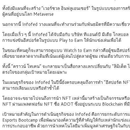
ทั้งยังมีแผนที่จะสร้าง “เวอร์ชวล อินฟลูเอนเซอร์” ในรูปแบบของการสร
ผู้คนที่อยู่บนโลก Metaverse
นอกจากนี้ Infofed วางแผนที่จะทำงานร่วมกับพันธมิตรที่มีความเชี่
โดยเมื่อเร็ว ๆ นี้ Infofed ได้จับมือกับ บริษัท ทีแอนด์บี มีเดีย โกล
การแข่งขันอีสปอร์ตในรูปแบบ Play to Earn ให้นักแข่งเล่นเพื่อได้
ในขณะที่คนดูก็จะสามารถดูแบบ Watch to Earn กล่าวคือผู้ชมอีสปอร์ตจ
เพื่อขยายตลาดจากเดิมที่เน้นแต่ผู้เล่นไปสู่ตลาดผู้ชม เช่นเดียวกับการ
ทั้งนี้ “คราวน์ โทเคน” จะกลายมาเป็นสื่อกลางแลกเปลี่ยนกับ “ลิมิเต็ด 
ตรงใจของกลุ่มเป้าหมายโดยเฉพาะ
ในแผนธุรกิจของ Infofed ในปีนี้ยังครอบคลุมถึงการทำ “อีสปอร์ต NF
สามารถเลียนแบบหรือทำซ้ำได้
โดยอาจจะขยายไปจนถึงการนำ NFT เหล่านี้มาสร้างเป็นกิจกรรมหรือเกมอี
NFT ผ่านแพลตฟอร์ม NFT ชื่อ ADOT ซึ่งอยู่บนระบบ Blockchain ที่ม
เป้าหมายสำคัญในการดำเนินธุรกิจของ Infofed คือการยกระดับการแข่งข
Esports Bootcamp เพื่อพัฒนาองค์ความรู้ที่สำคัญให้กับเหล่านักแข่ง
การประกอบอาชีพ ด้วยการนำเทคโนโลยีมาเพิ่มมูลค่าเศรษฐกิจในกับประเท