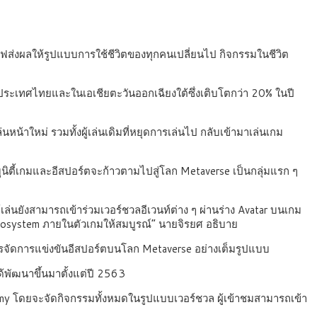
ฟส่งผลให้รูปแบบการใช้ชีวิตของทุกคนเปลี่ยนไป กิจกรรมในชีวิต
ระเทศไทยและในเอเชียตะวันออกเฉียงใต้ซึ่งเติบโตกว่า 20% ในปี
หน้าใหม่ รวมทั้งผู้เล่นเดิมที่หยุดการเล่นไป กลับเข้ามาเล่นเกม
นิตี้เกมและอีสปอร์ตจะก้าวตามไปสู่โลก Metaverse เป็นกลุ่มแรก ๆ
ู้เล่นยังสามารถเข้าร่วมเวอร์ชวลอีเวนท์ต่าง ๆ ผ่านร่าง Avatar บนเกม
 Ecosystem ภายในตัวเกมให้สมบูรณ์” นายจิรยศ อธิบาย
านการจัดการแข่งขันอีสปอร์ตบนโลก Metaverse อย่างเต็มรูปแบบ
้พัฒนาขึ้นมาตั้งแต่ปี 2563
ademy โดยจะจัดกิจกรรมทั้งหมดในรูปแบบเวอร์ชวล ผู้เข้าชมสามารถเข้า