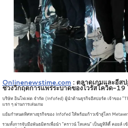
Onlinenewstime.com
: ตลาดเกมและอีสปอ
ช่วงวิกฤตการแพร่ระบาดของไวรัสโควิด-19 ใ
บริษัท อินโฟเฟด จำกัด (Infofed)
ผู้นำด้านธุรกิจอีสปอร์ต เจ้าของ 
แรก ๆ ผ่านการเล่นเกม
แย้มกำหนดทิศทางธุรกิจของ Infofed ให้พร้อมก้าวเข้าสู่โลก Metaverse
รวมทั้งการจับมือพันธมิตรเพื่อนำ “คราวน์ โทเคน” เป็นยูทิลิตี้ คอยล์ 