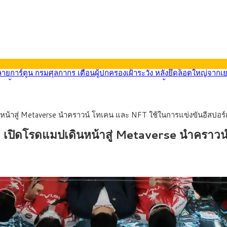
569) ซื้อขายในกรอบ 33.40-34.00 มองเฟดคงดอกเบี้ย
นหน้ารถไฟฟ้าสงขลา โมโนเรล 12.54 กม. เชื่อมเมืองหาดใหญ่
บรายหัวเพียง 2,618 บาท เสนอทบทวนจัดสรรงบให้สอดคล้องภาระงานจริง
0-33.60 ติดตามข้อมูลจ้างงานสหรัฐฯ
หน้าสู่ Metaverse นำคราวน์ โทเคน และ NFT ใช้ในการแข่งขันอีสปอร์
นหน้า 5 ยุทธศาสตร์ รื้อโครงสร้างเศรษฐกิจ ดันไทยโตเต็มศักยภาพ
ลายการ์ตูน กรมศุลกากร เตือนผู้ปกครองเฝ้าระวัง หลังยึดล็อตใหญ่จากเ
ต เปิดโรดแมปเดินหน้าสู่ Metaverse นำคราวน