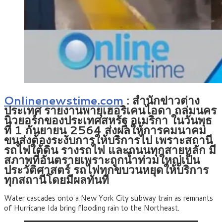
Onlinenewstime.com
:
สำนักข่าวต่าง
ประเทศ รายงานพายุเฮอริเคนไอดา ถล่มนคร
นิวยอร์กของประเทศสหรัฐ อเมริกา ในวันพุธ
ที่ 1 กันยายน 2564 ส่งผลให้การคมนาคม
ขนส่งต้องระงับการให้บริการไป เพราะสถานี
รถไฟใต้ดิน รางรถไฟ และถนนทุกสายหลัก มี
สภาพที่อันตรายเพราะถูกน้ำท่วมใหญ่เป็น
ประวัติศาสตร์ รถไฟทุกขบวนหยุดให้บริการ
ทุกสถานีโดยมีผลทันที
Water cascades onto a New York City subway train as remnants
of Hurricane Ida bring flooding rain to the Northeast.