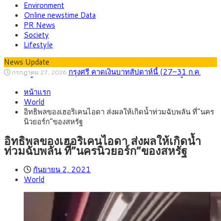
Environment
Online newstime Data
PR News
Society
Lifestyle
News Update
กรุงศรี คาดเงินบาทสัปดาห์นี้ (27–31 ก.ค.
กรกฎาคม 27, 2026
2569) ซื้อขายในกรอบ 33.40-34.00 มองเฟดคงดอกเบี้ย
ครม.ไฟเขียวหลักการ ร่าง พ.ร.ฎ. เปิดทาง รฟม.เดิน
สิงหาคม 5, 2026
หน้าแรก
หน้ารถไฟฟ้าสงขลา โมโนเรล 12.54 กม. เชื่อมเมืองหาดใหญ่
สธ.ชี้ รพ.รัฐแบกรับผู้ป่วยบัตรทอง 87% แต่ได้งบ
สิงหาคม 4, 2026
World
รายหัวเพียง 2,618 บาท เสนอทบทวนจัดสรรงบให้สอดคล้องภาระ
กรุงศรี คาดเงินบาทสัปดาห์นี้ซื้อขายในกรอบ
สิงหาคม 3, 2026
อิทธิพลของเฮอริเคนไอดา ส่งผลให้เกิดน้ำท่วมฉับพลัน ที่”นคร
งานจริง
33.00-33.60 ติดตามข้อมูลจ้างงานสหรัฐฯ
“เอกนิติ” เปิดเครื่องยนต์เศรษฐกิจใหม่ของไทย
สิงหาคม 1, 2026
นิวยอร์ก”ของสหรัฐ
เดินหน้า 5 ยุทธศาสตร์ รื้อโครงสร้างเศรษฐกิจ ดันไทยโตเต็ม
ภัยเงียบใกล้ตัวเด็ก LSD “แสตมป์เมา” ยาเสพ
กรกฎาคม 27, 2026
ศักยภาพ
ติดลายการ์ตูน กรมศุลกากร เตือนผู้ปกครองเฝ้าระวัง หลังยึดล็อต
อิทธิพลของเฮอริเคนไอดา ส่งผลให้เกิดน้ำ
ใหญ่จากเยอรมนี
ท่วมฉับพลัน ที่”นครนิวยอร์ก”ของสหรัฐ
กันยายน 2, 2021
World