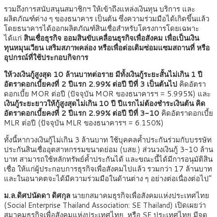
รวมถึงการสนับสนุนสมาชิกฯ ให้เข้าถึงแหล่งเงินทุน บริการ และ
ผลิตภัณฑ์ต่าง ๆ ของธนาคาร เป็นต้น ซึ่งความร่วมมือได้เกิดขึ้นแล้ว
โดยธนาคารได้ออกผลิตภัณฑ์สินเชื่อสำหรับโครงการโดยเฉพาะ
ได้แก่
สินเชื่อธุรกิจ ออมสินขับเคลื่อนธุรกิจเพื่อสังคม
เพื่อเป็นเงิน
ทุนหมุนเวียน เสริมสภาพคล่อง หรือเพื่อต่อเติมซ่อมแซมสถานที่ หรือ
อุปกรณ์ที่ใช้ประกอบกิจการ
ให้วงเงินกู้สูงสุด 10 ล้านบาทต่อราย มีทั้งเงินกู้ระยะสั้นไม่เกิน 1 ปี
อัตราดอกเบี้ยคงที่ 2 ปีแรก 2.99% ต่อปี ปีที่ 3 เป็นต้นไป
คิดอัตรา
ดอกเบี้ย MOR ต่อปี (ปัจจุบัน MOR ของธนาคารฯ = 5.995%) และ
เงินกู้ระยะยาวให้กู้สูงสุดไม่เกิน 10 ปี ปีแรกไม่ต้องชำระเงินต้น คิด
อัตราดอกเบี้ยคงที่ 2 ปีแรก 2.99% ต่อปี ปีที่ 3-10
คิดอัตราดอกเบี้ย
MLR ต่อปี (ปัจจุบัน MLR ของธนาคารฯ = 6.150%)
ทั้งนี้หากวงเงินกู้ไม่เกิน 3 ล้านบาท ใช้บุคคลค้ำประกันร่วมกับบรรษัท
ประกันสินเชื่ออุตสาหกรรมขนาดย่อม (บสย.) ส่วนวงเงินกู้ 3-10 ล้าน
บาท สามารถใช้หลักทรัพย์ค้ำประกันได้ และขณะนี้ได้มีการอนุมัติสิน
เชื่อ ให้แก่ผู้ประกอบการธุรกิจเพื่อสังคมไปแล้ว รวมกว่า 17 ล้านบาท
และในอนาคตจะได้มีความร่วมมือในด้านต่าง ๆ อย่างต่อเนื่องต่อไป”
ม.ล.ดิศปนัดดา ดิศกุล
นายกสมาคมธุรกิจเพื่อสังคมแห่งประเทศไทย
(Social Enterprise Thailand Association: SE Thailand) เปิดเผยว่า
สมาคมธุรกิจเพื่อสังคมแห่งประเทศไทย หรือ SE ประเทศไทย มีจุด