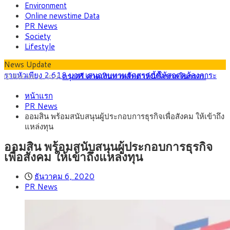
Environment
Online newstime Data
PR News
Society
Lifestyle
News Update
กรุงศรี คาดเงินบาทสัปดาห์นี้ซื้อขายในกรอบ
สิงหาคม 3, 2026
33.00-33.60 ติดตามข้อมูลจ้างงานสหรัฐฯ
พาณิชย์ ร่วมลงพื้นที่ห้วยขวาง ลุยตรวจโรงแรม
สิงหาคม 10, 2026
หน้าแรก
ปล่อยเช่ารายวัน ร้านอาหารและเครื่องดื่ม ซาลอน พบต่างด้าวผิด
กรุงศรีคาดเงินบาทสัปดาห์นี้ซื้อขายในกรอบ
สิงหาคม 10, 2026
PR News
กฎหมายเข้าข่ายสุ่มเสี่ยงนอมินี
32.80-33.40 ลุ้นเงินเฟ้อสหรัฐฯหลังจ้างงานแผ่ว
บีโอไอขานรับระเบียบใหม่ Data Center เดินหน้า
สิงหาคม 6, 2026
ออมสิน พร้อมสนับสนุนผู้ประกอบการธุรกิจเพื่อสังคม ให้เข้าถึง
ปรับเกณฑ์ คัดเข้มโครงการตอบโจทย์ประเทศ
ครม.ไฟเขียวหลักการ ร่าง พ.ร.ฎ. เปิดทาง รฟม.เดิน
สิงหาคม 5, 2026
แหล่งทุน
หน้ารถไฟฟ้าสงขลา โมโนเรล 12.54 กม. เชื่อมเมืองหาดใหญ่
สธ.ชี้ รพ.รัฐแบกรับผู้ป่วยบัตรทอง 87% แต่ได้งบ
สิงหาคม 4, 2026
รายหัวเพียง 2,618 บาท เสนอทบทวนจัดสรรงบให้สอดคล้องภาระ
ออมสิน พร้อมสนับสนุนผู้ประกอบการธุรกิจ
งานจริง
เพื่อสังคม ให้เข้าถึงแหล่งทุน
ธันวาคม 6, 2020
PR News