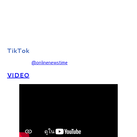
TikTok
@onlinenewstime
VIDEO