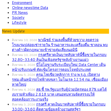
Environment
Online newstime Data
PR News
Society
Lifestyle
News Update
พาณิชย์ ร่วมลงพื้นที่ห้วยขวาง ลุยตรวจ
สิงหาคม 10, 2026
โรงแรมปล่อยเช่ารายวัน ร้านอาหารและเครื่องดื่ม ซาลอน พบ
ต่างด้าวผิดกฎหมายเข้าข่ายสุ่มเสี่ยงนอมินี
กรุงศรีคาดเงินบาทสัปดาห์นี้ซื้อขายในกรอบ
สิงหาคม 10, 2026
32.80-33.40 ลุ้นเงินเฟ้อสหรัฐฯหลังจ้างงานแผ่ว
บีโอไอขานรับระเบียบใหม่ Data Center เดิน
สิงหาคม 6, 2026
หน้าปรับเกณฑ์ คัดเข้มโครงการตอบโจทย์ประเทศ
ครม.ไฟเขียวหลักการ ร่าง พ.ร.ฎ. เปิดทาง
สิงหาคม 5, 2026
รฟม.เดินหน้ารถไฟฟ้าสงขลา โมโนเรล 12.54 กม. เชื่อมเมือง
หาดใหญ่
สธ.ชี้ รพ.รัฐแบกรับผู้ป่วยบัตรทอง 87% แต่ได้
สิงหาคม 4, 2026
งบรายหัวเพียง 2,618 บาท เสนอทบทวนจัดสรรงบให้
สอดคล้องภาระงานจริง
กรุงศรี คาดเงินบาทสัปดาห์นี้ซื้อขายในกรอบ
สิงหาคม 3, 2026
33.00-33.60 ติดตามข้อมูลจ้างงานสหรัฐฯ