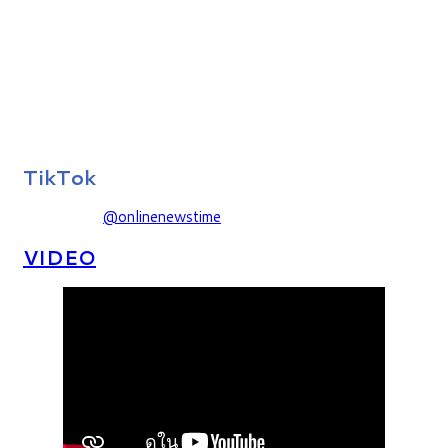
TikTok
@onlinenewstime
VIDEO