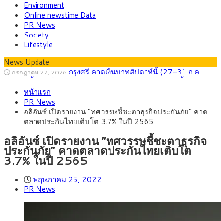
Environment
Online newstime Data
PR News
Society
Lifestyle
News Update
กรุงศรี คาดเงินบาทสัปดาห์นี้ (27–31 ก.ค.
กรกฎาคม 27, 2026
2569) ซื้อขายในกรอบ 33.40-34.00 มองเฟดคงดอกเบี้ย
ครม.ไฟเขียวหลักการ ร่าง พ.ร.ฎ. เปิดทาง รฟม.เดิน
สิงหาคม 5, 2026
หน้าแรก
หน้ารถไฟฟ้าสงขลา โมโนเรล 12.54 กม. เชื่อมเมืองหาดใหญ่
สธ.ชี้ รพ.รัฐแบกรับผู้ป่วยบัตรทอง 87% แต่ได้งบ
สิงหาคม 4, 2026
PR News
รายหัวเพียง 2,618 บาท เสนอทบทวนจัดสรรงบให้สอดคล้องภาระ
กรุงศรี คาดเงินบาทสัปดาห์นี้ซื้อขายในกรอบ
สิงหาคม 3, 2026
อลิอันซ์ เปิดรายงาน “ทศวรรษชี้ชะตาธุรกิจประกันภัย” คาด
งานจริง
33.00-33.60 ติดตามข้อมูลจ้างงานสหรัฐฯ
“เอกนิติ” เปิดเครื่องยนต์เศรษฐกิจใหม่ของไทย
สิงหาคม 1, 2026
ตลาดประกันไทยเติบโต 3.7% ในปี 2565
เดินหน้า 5 ยุทธศาสตร์ รื้อโครงสร้างเศรษฐกิจ ดันไทยโตเต็ม
ภัยเงียบใกล้ตัวเด็ก LSD “แสตมป์เมา” ยาเสพ
กรกฎาคม 27, 2026
ศักยภาพ
ติดลายการ์ตูน กรมศุลกากร เตือนผู้ปกครองเฝ้าระวัง หลังยึดล็อต
อลิอันซ์ เปิดรายงาน “ทศวรรษชี้ชะตาธุรกิจ
ใหญ่จากเยอรมนี
ประกันภัย” คาดตลาดประกันไทยเติบโต
3.7% ในปี 2565
พฤษภาคม 25, 2022
PR News