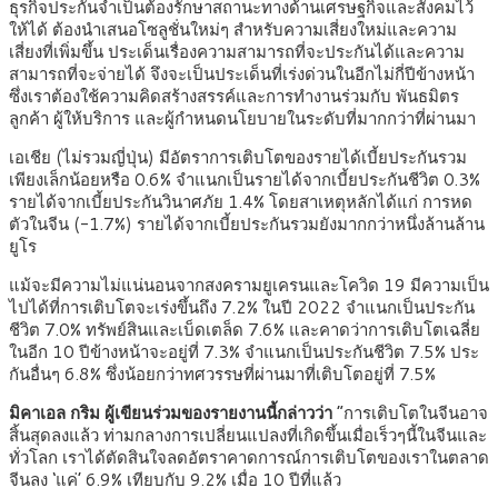
ธุรกิจประกันจำเป็นต้องรักษาสถานะทางด้านเศรษฐกิจและสังคมไว้
ให้ได้ ต้องนำเสนอโซลูชั่นใหม่ๆ สำหรับความเสี่ยงใหม่และความ
เสี่ยงที่เพิ่มขึ้น ประเด็นเรื่องความสามารถที่จะประกันได้และความ
สามารถที่จะจ่ายได้ จึงจะเป็นประเด็นที่เร่งด่วนในอีกไม่กี่ปีข้างหน้า
ซึ่งเราต้องใช้ความคิดสร้างสรรค์และการทำงานร่วมกับ พันธมิตร
ลูกค้า ผู้ให้บริการ และผู้กำหนดนโยบายในระดับที่มากกว่าที่ผ่านมา
เอเชีย (ไม่รวมญี่ปุ่น) มีอัตราการเติบโตของรายได้เบี้ยประกันรวม
เพียงเล็กน้อยหรือ 0.6% จำแนกเป็นรายได้จากเบี้ยประกันชีวิต 0.3%
รายได้จากเบี้ยประกันวินาศภัย 1.4% โดยสาเหตุหลักได้แก่ การหด
ตัวในจีน (-1.7%) รายได้จากเบี้ยประกันรวมยังมากกว่าหนึ่งล้านล้าน
ยูโร
แม้จะมีความไม่แน่นอนจากสงครามยูเครนและโควิด 19 มีความเป็น
ไปได้ที่การเติบโตจะเร่งขึ้นถึง 7.2% ในปี 2022 จำแนกเป็นประกัน
ชีวิต 7.0% ทรัพย์สินและเบ็ดเตล็ด 7.6% และคาดว่าการเติบโตเฉลี่ย
ในอีก 10 ปีข้างหน้าจะอยู่ที่ 7.3% จำแนกเป็นประกันชีวิต 7.5% ประ
กันอื่นๆ 6.8% ซึ่งน้อยกว่าทศวรรษที่ผ่านมาที่เติบโตอยู่ที่ 7.5%
มิคาเอล กริม ผู้เขียนร่วมของรายงานนี้กล่าวว่า
“การเติบโตในจีนอาจ
สิ้นสุดลงแล้ว ท่ามกลางการเปลี่ยนแปลงที่เกิดขึ้นเมื่อเร็วๆนี้ในจีนและ
ทั่วโลก เราได้ตัดสินใจลดอัตราคาดการณ์การเติบโตของเราในตลาด
จีนลง ‘แค่’ 6.9% เทียบกับ 9.2% เมื่อ 10 ปีที่แล้ว