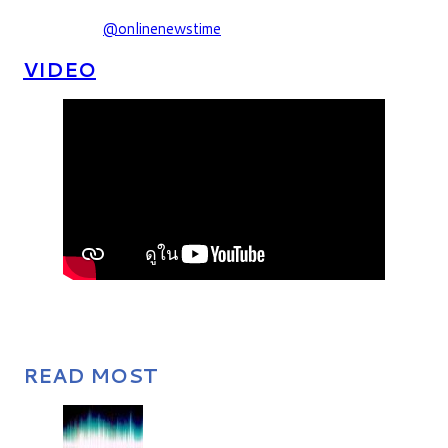
@onlinenewstime
VIDEO
READ MOST