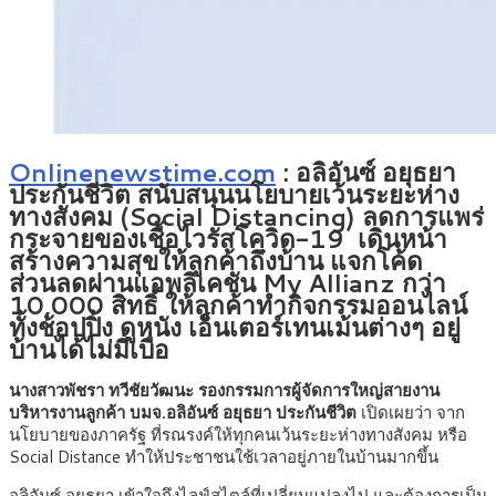
Onlinenewstime.com
: อลิอันซ์ อยุธยา
ประกันชีวิต สนับสนุนนโยบายเว้นระยะห่าง
ทางสังคม (Social Distancing) ลดการแพร่
กระจายของเชื้อไวรัสโควิด-19 เดินหน้า
สร้างความสุขให้ลูกค้าถึงบ้าน แจกโค้ด
ส่วนลดผ่านแอพลิเคชัน My Allianz กว่า
10,000 สิทธิ์ ให้ลูกค้าทำกิจกรรมออนไลน์
ทั้งช้อปปิ้ง ดูหนัง เอ็นเตอร์เทนเม้นต่างๆ อยู่
บ้านได้ไม่มีเบื่อ
นางสาวพัชรา ทวีชัยวัฒนะ รองกรรมการผู้จัดการใหญ่สายงาน
บริหารงานลูกค้า บมจ.อลิอันซ์ อยุธยา ประกันชีวิต
เปิดเผยว่า จาก
นโยบายของภาครัฐ ที่รณรงค์ให้ทุกคนเว้นระยะห่างทางสังคม หรือ
Social Distance ทำให้ประชาชนใช้เวลาอยู่ภายในบ้านมากขึ้น
อลิอันซ์ อยุธยา เข้าใจถึงไลฟ์สไตล์ที่เปลี่ยนแปลงไป และต้องการเป็น