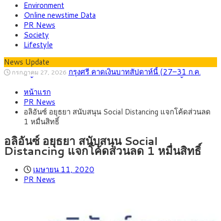
Environment
Online newstime Data
PR News
Society
Lifestyle
News Update
กรุงศรี คาดเงินบาทสัปดาห์นี้ (27–31 ก.ค.
กรกฎาคม 27, 2026
2569) ซื้อขายในกรอบ 33.40-34.00 มองเฟดคงดอกเบี้ย
ครม.ไฟเขียวหลักการ ร่าง พ.ร.ฎ. เปิดทาง รฟม.เดิน
สิงหาคม 5, 2026
หน้าแรก
หน้ารถไฟฟ้าสงขลา โมโนเรล 12.54 กม. เชื่อมเมืองหาดใหญ่
สธ.ชี้ รพ.รัฐแบกรับผู้ป่วยบัตรทอง 87% แต่ได้งบ
สิงหาคม 4, 2026
PR News
รายหัวเพียง 2,618 บาท เสนอทบทวนจัดสรรงบให้สอดคล้องภาระ
กรุงศรี คาดเงินบาทสัปดาห์นี้ซื้อขายในกรอบ
สิงหาคม 3, 2026
อลิอันซ์ อยุธยา สนับสนุน Social Distancing แจกโค้ดส่วนลด
งานจริง
33.00-33.60 ติดตามข้อมูลจ้างงานสหรัฐฯ
“เอกนิติ” เปิดเครื่องยนต์เศรษฐกิจใหม่ของไทย
สิงหาคม 1, 2026
1 หมื่นสิทธิ์
เดินหน้า 5 ยุทธศาสตร์ รื้อโครงสร้างเศรษฐกิจ ดันไทยโตเต็ม
ภัยเงียบใกล้ตัวเด็ก LSD “แสตมป์เมา” ยาเสพ
กรกฎาคม 27, 2026
ศักยภาพ
ติดลายการ์ตูน กรมศุลกากร เตือนผู้ปกครองเฝ้าระวัง หลังยึดล็อต
อลิอันซ์ อยุธยา สนับสนุน Social
ใหญ่จากเยอรมนี
Distancing แจกโค้ดส่วนลด 1 หมื่นสิทธิ์
เมษายน 11, 2020
PR News