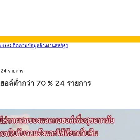
33.60 ติดตามข้อมูลจ้างงานสหรัฐฯ
น้า 5 ยุทธศาสตร์ รื้อโครงสร้างเศรษฐกิจ ดันไทยโตเต็มศักยภาพ
การ์ตูน กรมศุลกากร เตือนผู้ปกครองเฝ้าระวัง หลังยึดล็อตใหญ่จากเยอ
9) ซื้อขายในกรอบ 33.40-34.00 มองเฟดคงดอกเบี้ย
% 24 รายการ
น้ารถไฟฟ้าสงขลา โมโนเรล 12.54 กม. เชื่อมเมืองหาดใหญ่
ายหัวเพียง 2,618 บาท เสนอทบทวนจัดสรรงบให้สอดคล้องภาระงานจริง
กอฮอล์ต่ำกว่า 70 % 24 รายการ