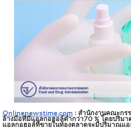
Onlinenewstime.com
: สำนักงานคณะกรรม
ล้างมือที่มีแอลกอฮอล์ต่ำกว่า70 % โดยปริมา
แอลกอฮอล์ที่ขายในท้องตลาดจะมีปริมาณแอล