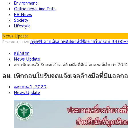
Environment
Online newstime Data
PR News
Society
Lifestyle
News Update
กรุงศรี คาดเงินบาทสัปดาห์นี้ซื้อขายในกรอบ 33.00-
สิงหาคม 3, 2026
“เอกนิติ” เปิดเครื่องยนต์เศรษฐกิจใหม่ของไทย เดินห
สิงหาคม 1, 2026
หน้าแรก
ภัยเงียบใกล้ตัวเด็ก LSD “แสตมป์เมา” ยาเสพติดลาย
กรกฎาคม 27, 2026
News Update
กรุงศรี คาดเงินบาทสัปดาห์นี้ (27–31 ก.ค. 256
กรกฎาคม 27, 2026
อย. เพิกถอนใบรับจดแจ้งเจลล้างมือที่มีแอลกอฮอล์ต่ำกว่า 70 
ครม.ไฟเขียวหลักการ ร่าง พ.ร.ฎ. เปิดทาง รฟม.เดินห
สิงหาคม 5, 2026
สธ.ชี้ รพ.รัฐแบกรับผู้ป่วยบัตรทอง 87% แต่ได้งบร
สิงหาคม 4, 2026
อย. เพิกถอนใบรับจดแจ้งเจลล้างมือที่มีแอล
เมษายน 1, 2020
News Update