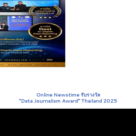
Online Newstime รับรางวัล
“Data Journalism Award” Thailand 2025