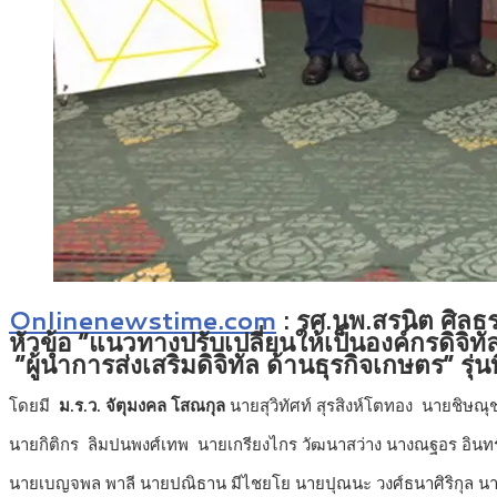
Onlinenewstime.com
: รศ.นพ.สรนิต ศิลธ
หัวข้อ “แนวทางปรับเปลี่ยนให้เป็นองค์กรดิจิท
“ผู้นำการส่งเสริมดิจิทัล ด้านธุรกิจเกษตร” รุ่นท
โดยมี
ม.ร.ว. จัตุมงคล โสณกุล
นายสุวิทัศท์ สุรสิงห์โตทอง นายชิษณุ
นายกิติกร ลิมปนพงศ์เทพ นายเกรียงไกร วัฒนาสว่าง นางณฐอร อินท
นายเบญจพล พาลี นายปณิธาน มีไชยโย นายปุณนะ วงศ์ธนาศิริกุล นา