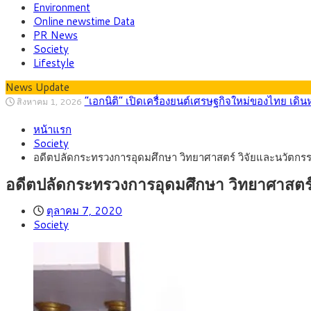
Environment
Online newstime Data
PR News
Society
Lifestyle
News Update
“เอกนิติ” เปิดเครื่องยนต์เศรษฐกิจใหม่ของไทย เดิ
สิงหาคม 1, 2026
ภัยเงียบใกล้ตัวเด็ก LSD “แสตมป์เมา” ยาเสพติด
กรกฎาคม 27, 2026
หน้าแรก
กรุงศรี คาดเงินบาทสัปดาห์นี้ (27–31 ก.ค. 2
กรกฎาคม 27, 2026
Society
ครม.ไฟเขียวหลักการ ร่าง พ.ร.ฎ. เปิดทาง รฟม.เดิ
สิงหาคม 5, 2026
อดีตปลัดกระทรวงการอุดมศึกษา วิทยาศาสตร์ วิจัยและนวัตกรร
สธ.ชี้ รพ.รัฐแบกรับผู้ป่วยบัตรทอง 87% แต่ได้ง
สิงหาคม 4, 2026
กรุงศรี คาดเงินบาทสัปดาห์นี้ซื้อขายในกรอบ 33.0
สิงหาคม 3, 2026
อดีตปลัดกระทรวงการอุดมศึกษา วิทยาศาสตร์
ตุลาคม 7, 2020
Society