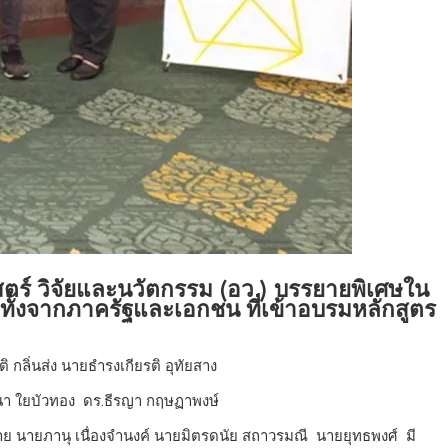
ตร์ วิจัยและนวัตกรรม (อว.) บรรยายพิเศษใน
สูงทั้งจากภาครัฐและเอกชน ที่เข้าอบรมหลักสูตร
กลิ่นส่ง นายธำรงเกียรติ อุทัยสาง
นา ใยบัวทอง ดร.ธีรญา กฤษฏาพงษ์
 นายภานุ เนื่องจำนงค์ นายมิตรดนัย สถาวรมณี นายยุทธพงศ์ มี