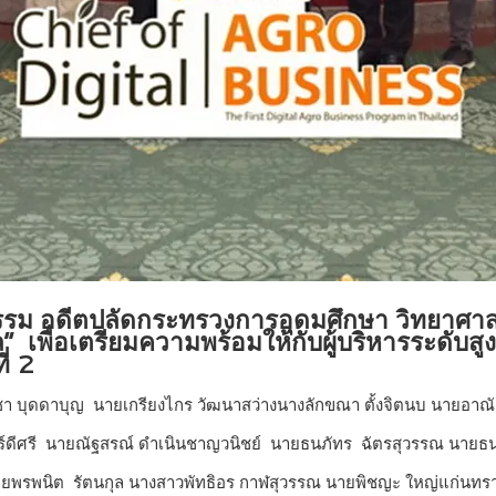
รรม อดีตปลัดกระทรวงการอุดมศึกษา วิทยาศาส
ัล” เพื่อเตรียมความพร้อมให้กับผู้บริหารระดับ
ี่ 2
ชา บุดดาบุญ นายเกรียงไกร วัฒนาสว่างนางลักขณา ตั้งจิตนบ นายอาณัติ 
ร์ดีศรี นายณัฐสรณ์ ดำเนินชาญวนิชย์ นายธนภัทร ฉัตรสุวรรณ นายธ
ยพรพนิต รัตนกุล นางสาวพัทธิอร กาฬสุวรรณ นายพิชญะ ใหญ่แก่นทราย