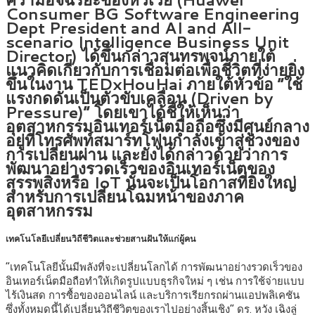
Consumer BG Software Engineering
Dept President and AI and All-
scenario Intelligence Business Unit
Director) ได้ขึ้นกล่าวสุนทรพจน์ภายใต้
แนวคิดเกี่ยวกับการเชื่อมต่อเพื่อชีวิตที่ง่ายยิ่ง
ขึ้นในงาน TEDxHouHai ภายใต้หัวข้อ “ใช้
แรงกดดันเป็นตัวขับเคลื่อน (Driven by
Pressure)” โดยเขาได้ชี้ให้เห็นว่า
อุตสาหกรรมอินเทอร์เน็ตมือถือซึ่งมีศูนย์กลาง
อยู่ที่โทรศัพท์สมาร์ทโฟนกำลังเข้าสู่ช่วงของ
การเปลี่ยนผ่าน และยังได้กล่าวด้วยว่าการ
พัฒนาอย่างรวดเร็วของอินเทอร์เน็ตของ
สรรพสิ่งหรือ IoT นั้นจะเป็นโอกาสที่ยิ่งใหญ่
สำหรับการเปลี่ยนโฉมหน้าของภาค
อุตสาหกรรม
เทคโนโลยีเปลี่ยนวิถีชีวิตและช่วยสานฝันให้แก่ผู้คน
“เทคโนโลยีนั้นมีพลังที่จะเปลี่ยนโลกได้ การพัฒนาอย่างรวดเร็วของ
อินเทอร์เน็ตมือถือทำให้เกิดรูปแบบธุรกิจใหม่ ๆ เช่น การใช้จ่ายแบบ
ไร้เงินสด การซื้อของออนไลน์ และบริการเรียกรถผ่านแอปพลิเคชัน
ซึ่งทั้งหมดนี้ได้เปลี่ยนวิถีชีวิตของเราไปอย่างสิ้นเชิง” ดร. หวัง เฉิงลู่