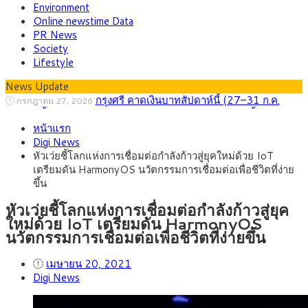
Environment
Online newstime Data
PR News
Society
Lifestyle
News Update
กรุงศรี คาดเงินบาทสัปดาห์นี้ (27–31 ก.ค.
กรกฎาคม 27, 2026
2569) ซื้อขายในกรอบ 33.40-34.00 มองเฟดคงดอกเบี้ย
ครม.ไฟเขียวหลักการ ร่าง พ.ร.ฎ. เปิดทาง รฟม.เดิน
สิงหาคม 5, 2026
หน้าแรก
หน้ารถไฟฟ้าสงขลา โมโนเรล 12.54 กม. เชื่อมเมืองหาดใหญ่
สธ.ชี้ รพ.รัฐแบกรับผู้ป่วยบัตรทอง 87% แต่ได้งบ
สิงหาคม 4, 2026
Digi News
รายหัวเพียง 2,618 บาท เสนอทบทวนจัดสรรงบให้สอดคล้องภาระ
กรุงศรี คาดเงินบาทสัปดาห์นี้ซื้อขายในกรอบ
สิงหาคม 3, 2026
หัวเว่ยชี้โลกแห่งการเชื่อมต่อกำลังก้าวสู่ยุคใหม่ด้วย IoT
งานจริง
33.00-33.60 ติดตามข้อมูลจ้างงานสหรัฐฯ
“เอกนิติ” เปิดเครื่องยนต์เศรษฐกิจใหม่ของไทย
สิงหาคม 1, 2026
เตรียมดัน HarmonyOS นวัตกรรมการเชื่อมต่อเพื่อชีวิตที่ง่าย
เดินหน้า 5 ยุทธศาสตร์ รื้อโครงสร้างเศรษฐกิจ ดันไทยโตเต็ม
ภัยเงียบใกล้ตัวเด็ก LSD “แสตมป์เมา” ยาเสพ
กรกฎาคม 27, 2026
ขึ้น
ศักยภาพ
ติดลายการ์ตูน กรมศุลกากร เตือนผู้ปกครองเฝ้าระวัง หลังยึดล็อต
ใหญ่จากเยอรมนี
หัวเว่ยชี้โลกแห่งการเชื่อมต่อกำลังก้าวสู่ยุค
ใหม่ด้วย IoT เตรียมดัน HarmonyOS
นวัตกรรมการเชื่อมต่อเพื่อชีวิตที่ง่ายขึ้น
เมษายน 20, 2021
Digi News