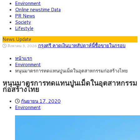
Environment
Online newstime Data
PR News
Society
Lifestyle
News Update
“เอกนิติ” เปิดเครื่องยนต์เศรษฐกิจใหม่ของไทย
สิงหาคม 1, 2026
เดินหน้า 5 ยุทธศาสตร์ รื้อโครงสร้างเศรษฐกิจ ดันไทยโตเต็ม
ภัยเงียบใกล้ตัวเด็ก LSD “แสตมป์เมา” ยาเสพ
กรกฎาคม 27, 2026
ศักยภาพ
หน้าแรก
ติดลายการ์ตูน กรมศุลกากร เตือนผู้ปกครองเฝ้าระวัง หลังยึดล็อต
กรุงศรี คาดเงินบาทสัปดาห์นี้ (27–31 ก.ค.
กรกฎาคม 27, 2026
Environment
ใหญ่จากเยอรมนี
2569) ซื้อขายในกรอบ 33.40-34.00 มองเฟดคงดอกเบี้ย
ครม.ไฟเขียวหลักการ ร่าง พ.ร.ฎ. เปิดทาง รฟม.เดิน
สิงหาคม 5, 2026
หนุนมาตรการทดแทนปูนเม็ดในอุตสาหกรรมก่อสร้างไทย
หน้ารถไฟฟ้าสงขลา โมโนเรล 12.54 กม. เชื่อมเมืองหาดใหญ่
สธ.ชี้ รพ.รัฐแบกรับผู้ป่วยบัตรทอง 87% แต่ได้งบ
สิงหาคม 4, 2026
รายหัวเพียง 2,618 บาท เสนอทบทวนจัดสรรงบให้สอดคล้องภาระ
กรุงศรี คาดเงินบาทสัปดาห์นี้ซื้อขายในกรอบ
สิงหาคม 3, 2026
หนุนมาตรการทดแทนปูนเม็ดในอุตสาหกรรม
งานจริง
33.00-33.60 ติดตามข้อมูลจ้างงานสหรัฐฯ
ก่อสร้างไทย
กันยายน 17, 2020
Environment