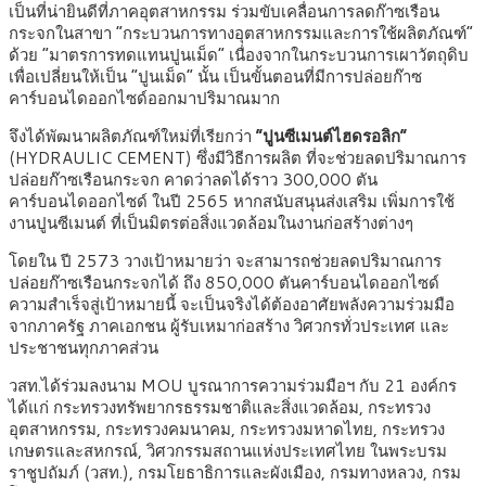
เป็นที่น่ายินดีที่ภาคอุตสาหกรรม ร่วมขับเคลื่อนการลดก๊าซเรือน
กระจกในสาขา “กระบวนการทางอุตสาหกรรมและการใช้ผลิตภัณฑ์”
ด้วย “มาตรการทดแทนปูนเม็ด” เนื่องจากในกระบวนการเผาวัตถุดิบ
เพื่อเปลี่ยนให้เป็น “ปูนเม็ด” นั้น เป็นขั้นตอนที่มีการปล่อยก๊าซ
คาร์บอนไดออกไซด์ออกมาปริมาณมาก
จึงได้พัฒนาผลิตภัณฑ์ใหม่ที่เรียกว่า
“ปูนซีเมนต์ไฮดรอลิก”
(HYDRAULIC CEMENT) ซึ่งมีวิธีการผลิต ที่จะช่วยลดปริมาณการ
ปล่อยก๊าซเรือนกระจก คาดว่าลดได้ราว 300,000 ตัน
คาร์บอนไดออกไซด์ ในปี 2565 หากสนับสนุนส่งเสริม เพิ่มการใช้
งานปูนซีเมนต์ ที่เป็นมิตรต่อสิ่งแวดล้อมในงานก่อสร้างต่างๆ
โดยใน ปี 2573 วางเป้าหมายว่า จะสามารถช่วยลดปริมาณการ
ปล่อยก๊าซเรือนกระจกได้ ถึง 850,000 ตันคาร์บอนไดออกไซด์
ความสำเร็จสู่เป้าหมายนี้ จะเป็นจริงได้ต้องอาศัยพลังความร่วมมือ
จากภาครัฐ ภาคเอกชน ผู้รับเหมาก่อสร้าง วิศวกรทั่วประเทศ และ
ประชาชนทุกภาคส่วน
วสท.ได้ร่วมลงนาม MOU บูรณาการความร่วมมือฯ กับ 21 องค์กร
ได้แก่ กระทรวงทรัพยากรธรรมชาติและสิ่งแวดล้อม, กระทรวง
อุตสาหกรรม, กระทรวงคมนาคม, กระทรวงมหาดไทย, กระทรวง
เกษตรและสหกรณ์, วิศวกรรมสถานแห่งประเทศไทย ในพระบรม
ราชูปถัมภ์ (วสท.), กรมโยธาธิการและผังเมือง, กรมทางหลวง, กรม