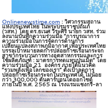
Onlinenewstime.com
: วิศวกรรมสถาน
แห่งประเทศไทย ในพระบรมราชูปถัมภ์
(วสท.) โดย ดร.ธเนศ วีระศิริ นายก วสท. ร่วม
ลงนามบันทึกความร่วมมือ “การบูรณาการ
ความร่วมมือในการจัดการด้านการ
เปลี่ยนแปลงสภาพภูมิอากาศ เพื่อประเทศไทย
บรรลุเป้าหมายลดการปล่อยก๊าซเรือนกระจก
สาขากระบวนการทางอุตสาหกรรมและการ
ใช้ผลิตภัณฑ์ : มาตรการทดแทนปูนเม็ด” โดย
ความร่วมมือ 21 องค์กร ภายใต้แนวคิด
“รวมพลังเพื่อโลกของเรา” ตั้งเป้าลดการ
ปล่อยก๊าซเรือนกระจกในประเทศได้ ไม่น้อย
กว่า 300,000 ตันคาร์บอนไดออกไซด์
ภายในปี พ.ศ. 2565 ณ โรงแรมแชงกรี-ลา