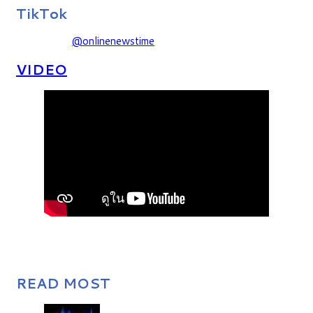
TikTok
@onlinenewstime
VIDEO
READ MOST